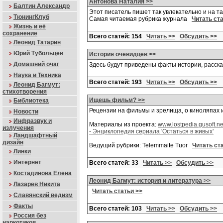
Антонова Наталия >>
Балтин Александр
Этот писатель пишет так увлекательно и на та
ТюнингКлуб
Самая читаемая рубрика журнала
Читать ст
Жизнь и её
сохранение
Всего статей: 154
Читать >>
Обсудить >>
Леонид Татарин
Юрий Тубольцев
История очевидцев >>
Домашний очаг
Здесь будут приведены факты истории, расс
Наука и Техника
Всего статей: 193
Читать >>
Обсудить >>
Леонид Багмут:
стихотворения
Ищешь фильм? >>
Библиотека
Рецензии на фильмы и зрелища, о киноляпах и
Новости
Инфразвук и
Материалы из проекта:
www.lostpedia.gusoft.ne
излучения
- Энциклопедия сериала 'Остаться в живых'
Ландшафтный
дизайн
Ведущий рубрики: Telemmaite Tuor
Читать ст
Линки
Интернет
Всего статей: 33
Читать >>
Обсудить >>
Костадинова Елена
Леонид Багмут: история и литература >>
Лазарев Никита
Читать статьи >>
Славянский ведизм
Факты
Всего статей: 103
Читать >>
Обсудить >>
Россия без
наркотиков