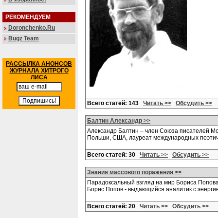
РЕКОМЕНДУЕМ
Doronchenko.Ru
Bugz Team
РАССЫЛКА АНОНСОВ
ЖУРНАЛА ХИТРОГО
ЛИСА
Всего статей: 143
Читать >>
Обсудить >>
Балтин Александр >>
Александр Балтин – член Союза писателей Мос
Польши, США, лауреат международных поэтиче
Всего статей: 30
Читать >>
Обсудить >>
Знания массового поражения >>
Парадоксальный взгляд на мир Бориса Попова 
Борис Попов - выдающийся аналитик с энерг
Всего статей: 20
Читать >>
Обсудить >>