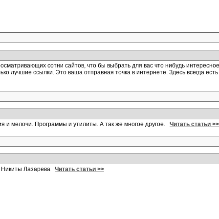
росматривающих сотни сайтов, что бы выбрать для вас что нибудь интересн
лько лучшие ссылки. Это ваша отправная точка в интернете. Здесь всегда ес
ия и мелочи. Программы и утилиты. А так же многое другое.
Читать статьи >>
а Никиты Лазарева
Читать статьи >>