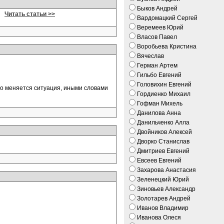
Быков Андрей
а.
Читать статьи >>
Вардомацкий Сергей
Веремеев Юрий
Власов Павел
Воробьева Кристина
Вячеслав
Герман Артем
Гильбо Евгений
Головихин Евгений
но меняется ситуация, иными словами
Гордиенко Михаил
Гофман Михель
Данилова Анна
Данильченко Алла
Двойников Алексей
Дворко Станислав
Дмитриев Евгений
Евсеев Евгений
Захарова Анастасия
Зеленецкий Юрий
Зиновьев Александр
Золотарев Андрей
Иванов Владимир
Иванова Олеся