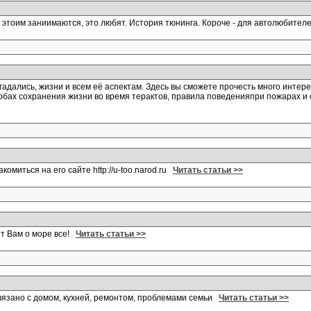
е этоим заниимаются, это любят. История тюнинга. Короче - для автолюбите
адались, жизни и всем её аспектам. Здесь вы сможете прочесть много интере
обах сохранения жизни во время терактов, правила поведенияпри пожарах и
миться на его сайте http://u-too.narod.ru
Читать статьи >>
ет Вам о море все!
Читать статьи >>
связано с домом, кухней, ремонтом, проблемами семьи
Читать статьи >>