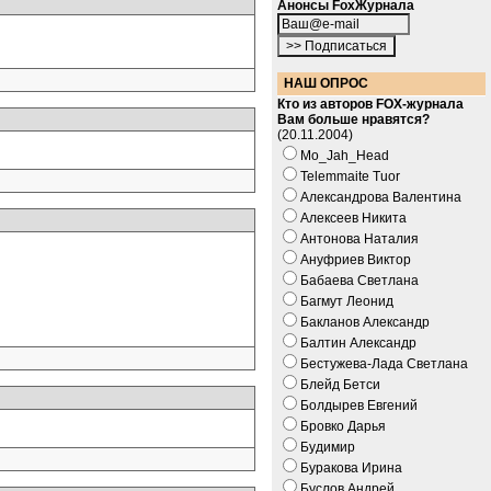
Анонсы FoxЖурнала
НАШ ОПРОС
Кто из авторов FOX-журнала
Вам больше нравятся?
(20.11.2004)
Mo_Jah_Head
Telemmaite Tuor
Александрова Валентина
Алексеев Никита
Антонова Наталия
Ануфриев Виктор
Бабаева Светлана
Багмут Леонид
Бакланов Александр
Балтин Александр
Бестужева-Лада Светлана
Блейд Бетси
Болдырев Евгений
Бровко Дарья
Будимир
Буракова Ирина
Буслов Андрей