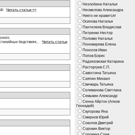
Незлобина Наталья
лей!
Читать статьи >>
Несмелова Александра
Никто не нравится!
Осипова Наталья
Пантелеев Владислав
Петренко Нестор
сного.
Половко Наталья
 стихийных бедствиях...
Читать статьи
Пономарева Елена
Поносов Иван
Попов Борис
Радзиховская Катарина
Расторгуев С.П.
Савостина Татьяна
Саяпин Михаил
Свичкарь Татьяна
Селиванова Светлана
Семыкин Александр
Сенна Айртон (Алхов
Геннадий)
Скугорова Яна
Смирнов Юрий
Соколов Дмитрий
Сорокин Виктор
Сорокина Соня