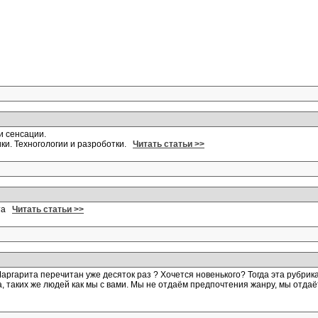
и сенсации.
ки. Техногологии и разроботки.
Читать статьи >>
ута
Читать статьи >>
ргарита перечитан уже десяток раз ? Хочется новенького? Тогда эта рубрика
, таких же людей как мы с вами. Мы не отдаём предпочтения жанру, мы отда