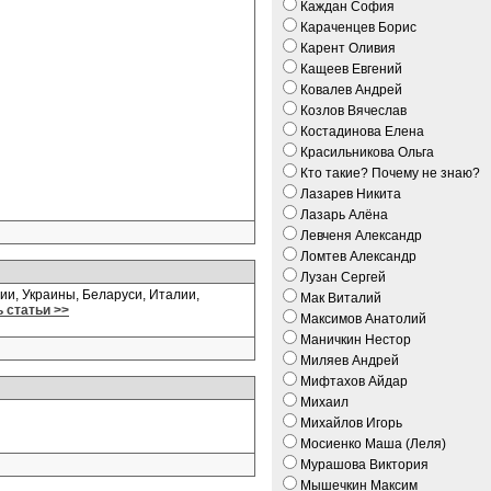
Каждан София
Караченцев Борис
Карент Оливия
Кащеев Евгений
Ковалев Андрей
Козлов Вячеслав
Костадинова Елена
Красильникова Ольга
Кто такие? Почему не знаю?
Лазарев Никита
Лазарь Алёна
Левченя Александр
Ломтев Александр
Лузан Сергей
ии, Украины, Беларуси, Италии,
Мак Виталий
 статьи >>
Максимов Анатолий
Маничкин Нестор
Миляев Андрей
Мифтахов Айдар
Михаил
Михайлов Игорь
Мосиенко Маша (Леля)
Мурашова Виктория
Мышечкин Максим