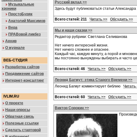
Русский вклад >>
Музыкальные
хроники
Здесь будут публиковаться статьи Александра 
ПростоБуряк
Всего статей: 211
Читать >>
Обсудить >>
Анатолий Максимов
Вера
Мы и наши сказки >>
ПРАВовой ликбез
Редактор рубрики: Светлана Селиванова
Архив
Нет ничего интересней жизни.
О журнале
Нет ничего сложнее и опаснее.
Каждый час, каждую минуту, а порой и мгнов
мы постоянно вынуждены выбирать и часто ц
ВЕБ-СТУДИЯ
Разработка сайтов
Всего статей: 46
Читать >>
Обсудить >>
Продвижение сайтов
Леонид Багмут: этика Старого Времени >>
Интернет-консалтинг
Леонид Багмут комментирует библию
Читать 
IVLIM.RU
Всего статей: 60
Читать >>
Обсудить >>
О проекте
Виктор Сорокин >>
Наши опросы
Произвед
Обратная связь
Полезные ссылки
Сделать стартовой
В избранное!