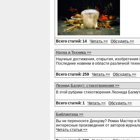
Всего статей: 14
Читать >>
Обсудить >>
Наука и Техника >>
Научные достижения, открытия, изобретения 
Последние новинки в области различной техни
Всего статей: 259
Читать >>
Обсудить >>
Леонид Багмут: стихотворения >>
В этой рубрике стихотворения Леонида Багм
Всего статей: 1
Читать >>
Обсудить >>
Библиотека >>
Вы не переносите Донцову? Роман Мастер и Ма
интересные произведения от авторов журнала
Читать статьи >>