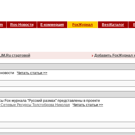
om
Ros-Новости
Е-коммерция
FoxЖурнал
BestКаталог
LIM.Ru стартовой
Добавить FoxЖурнал н
т новости
Читать статьи >>
сы Fox-журнала "Русский размах" представлены в проекте
Сетевые Ресурсы Толстоброва Николая
Читать статьи >>