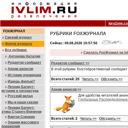
IgroZone.c
FOXЖУРНАЛ
РУБРИКИ FOXЖУРНАЛА
Свежий журнал
Сейчас: 09.08.2026 10:57:50
Форум журнала
Все рубрики:
Сделать FoxЖурнал на Iv
Антонова Наталия
Редактор сообщает
Редактор сообщает >>
Архив анонсов
В этой рубрике Толстобров Николай сообщае
История очевидцев
Всего статей: 20
Читать >>
Обсудить >>
Ищешь фильм?
Леонид Багмут:
Архив анонсов >>
история и литература
Для удобства читателей анон
Русский вклад
Глобальные Распределенные 
Мы и наши сказки
Леонид Багмут:
этика Старого Времени
Виктор Сорокин
Всего статей: 2
Читать >>
Обсудить >>
Знания массового
поражения