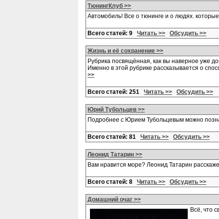
ТюнингКлуб >>
Автомобиль! Все о тюнинге и о людях. которы
Всего статей: 9
Читать >>
Обсудить >>
Жизнь и её сохранение >>
Рубрика посвящённая, как вы наверное уже дог
Именно в этой рубрике рассказывается о спос
>>
Всего статей: 251
Читать >>
Обсудить >>
Юрий Тубольцев >>
Подробнее с Юрием Тубольцевым можно познако
Всего статей: 81
Читать >>
Обсудить >>
Леонид Татарин >>
Вам нравится море? Леонид Татарин расскаж
Всего статей: 8
Читать >>
Обсудить >>
Домашний очаг >>
Всё, что 