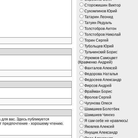
Сторожишин Виктор
Сухомлинов Юрий
Татарин Леонид
Татуин Редуаль
Толстобров Антон
Толстобров Николай
Торин Сергей
Тубольцев Юрий
Тульчинский Борис
Угрюмов Самоцвет
(Кравченко Андрей)
Фанталов Алексей
Федорова Наталья
Федосеев Александр
Фирсов Андрей
Фрайман Борис
Фролов Сергей
Чугунова Олеся
Шамшиев Болотбек
Шамшиев Чингиз
 для вас. Здесь публикуется
Я сам себе не нравлюсь!
ёт предпочтение - хорошему чтению.
Яковлев Алексей
Янущик Александр