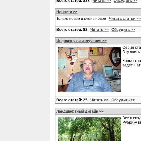
Всего статей: 888
Читать >>
Обсудить >>
Новости >>
Только новое и очень новое
Читать статьи >>
Всего статей: 82
Читать >>
Обсудить >>
Инфразвук и излучения >>
Серия ста
Эту часть
Кроме тог
ведет На
Всего статей: 25
Читать >>
Обсудить >>
Ландшафтный дизайн >>
Все о соз
Рубрику в