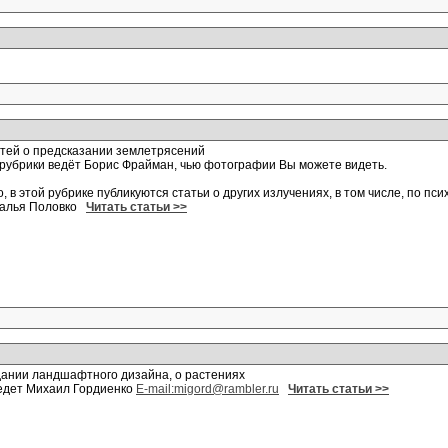
тей о предсказании землетрясений
 рубрики ведёт Борис Фрайман, чью фотографии Вы можете видеть.
о, в этой рубрике публикуются статьи о других излучениях, в том числе, по пс
талья Половко
Читать статьи >>
дании ландшафтного дизайна, о растениях
едет Михаил Гордиенко
E-mail:migord@rambler.ru
Читать статьи >>