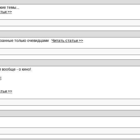
кие темы...
атьи >>
казанные только очевидцами
Читать статьи >>
 вообще - о кино!
t
атьи >>