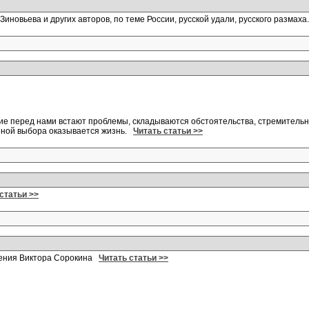
Зиновьева и других авторов, по теме России, русской удали, русского размах
ение перед нами встают проблемы, складываются обстоятельства, стремитель
еной выбора оказывается жизнь.
Читать статьи >>
статьи >>
ения Виктора Сорокина
Читать статьи >>