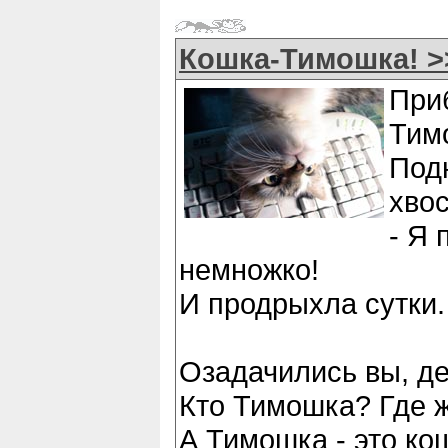
Кошка-Тимошка! >
При
Тим
Под
хвос
- Я 
немножко!
И продрыхла сутки.
Озадачились вы, де
Кто Тимошка? Где 
А Тимошка - это ко