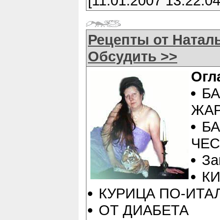
[11.01.2007 13:22:04
Рецепты от Натал
Обсудить >>
Огл
Б
ЖА
Б
ЧЕ
За
КИ
КУРИЦА ПО-ИТА
ОТ ДИАБЕТА