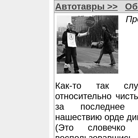
Автотавры >>
Об
Пр
Как-то так сл
относительно чист
за последнее 
нашествию орде дик
(Это словечко
воспользовав