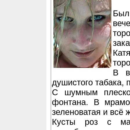
Бы
ве
тор
зака
Кат
тор
В в
душистого табака, п
С шумным плеско
фонтана. В мрамо
зеленоватая и всё 
Кусты роз с ма