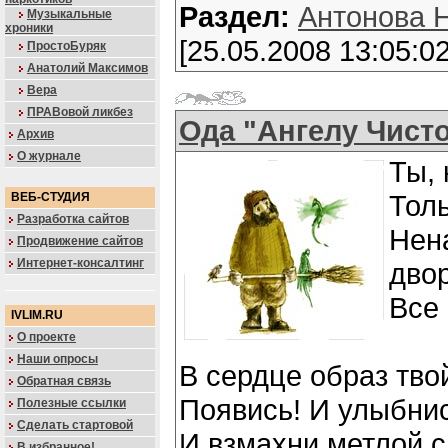
Раздел:
Антонова 
Музыкальные
хроники
[25.05.2008 13:05:02
ПростоБуряк
Анатолий Максимов
Вера
ПРАВовой ликбез
Ода "Ангелу Чист
Архив
О журнале
Ты, 
Толь
ВЕБ-СТУДИЯ
Разработка сайтов
Нен
Продвижение сайтов
Интернет-консалтинг
двор
Все 
IVLIM.RU
О проекте
Наши опросы
В сердце образ тво
Обратная связь
Появись! И улыбнис
Полезные ссылки
Сделать стартовой
И взмахни метлой 
В избранное!