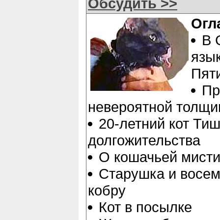
Обсудить >>
Огл
В 
язы
Пят
Пр
невероятной толщи
20-летний кот Ти
долгожительства
О кошачьей мисти
Старушка и восем
кобру
Кот в посылке