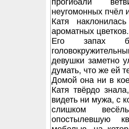
прогибали ве
неугомонных пчёл 
Катя наклонилас
ароматных цветков.
Его запах бы
головокружител
девушки заметно у
думать, что же ей 
Домой она ни в кое
Катя твёрдо знала
видеть ни мужа, с 
слишком весё
опостылевшую к
мебелью, на котор