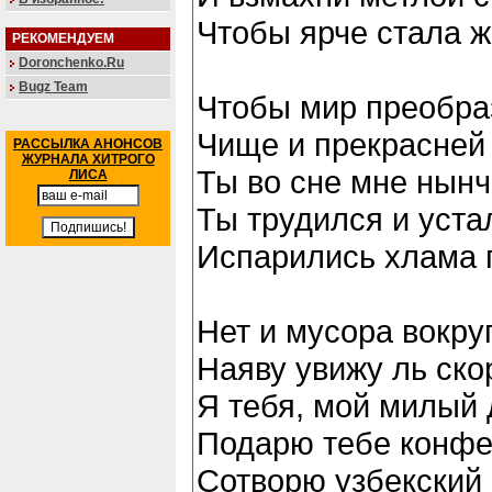
Чтобы ярче стала ж
РЕКОМЕНДУЕМ
Doronchenko.Ru
Bugz Team
Чтобы мир преобра
Чище и прекрасней 
РАССЫЛКА АНОНСОВ
ЖУРНАЛА ХИТРОГО
Ты во сне мне нынч
ЛИСА
Ты трудился и устал
Испарились хлама 
Нет и мусора вокруг.
Наяву увижу ль ско
Я тебя, мой милый 
Подарю тебе конфе
Сотворю узбекский 