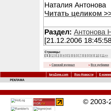
Наталия Антонова
Читать целиком >
Раздел:
Антонова 
[21.12.2006 18:45:58
Страницы:
[ 1 ]
[
2
] [
3
] [
4
] [
5
] [
6
] [
7
] [
8
] [
9
] [
10
]
11>>
Cвежий журнал
Все рубрики
IgroZone.com
Ros-Новости
Е-комм
РЕКЛАМА
© 2003-