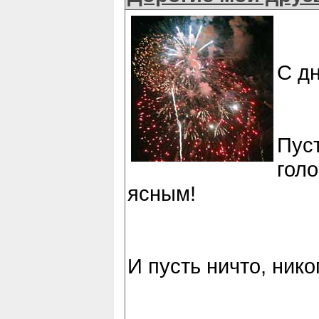
С д
Пус
голо
ясным!
И пусть ничто, ник