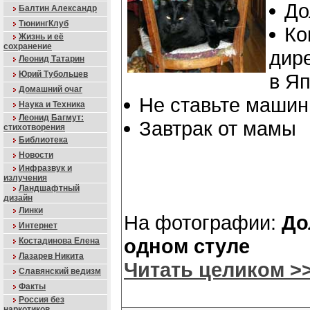
До
Балтин Александр
ТюнингКлуб
Ко
Жизнь и её
сохранение
дир
Леонид Татарин
Юрий Тубольцев
в Я
Домашний очаг
Не ставьте машин
Наука и Техника
Леонид Багмут:
Завтрак от мамы
стихотворения
Библиотека
Новости
Инфразвук и
излучения
Ландшафтный
дизайн
Линки
На фотографии:
До
Интернет
одном стуле
Костадинова Елена
Лазарев Никита
Читать целиком >
Славянский ведизм
Факты
Россия без
наркотиков