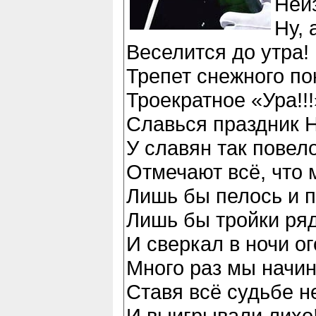
Неи
Ну, 
Веселится до утра!
Трепет снежного п
Троекратное «Ура!!!
Славься праздник 
У славян так повел
Отмечают всё, что 
Лишь бы пелось и п
Лишь бы тройки ря
И сверкал в ночи ог
Много раз мы начин
Ставя всё судьбе не
И выигрывали лихо