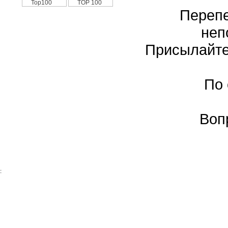
Перепе
неп
Присылайте
По
Воп
: