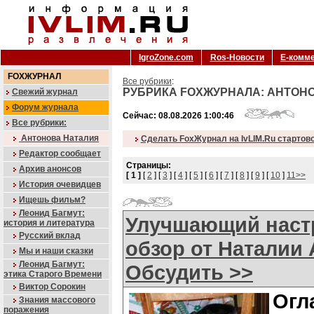
IgroZone.com
Ros-Новости
Е-комм
FOXЖУРНАЛ
Все рубрики
:
РУБРИКА FOXЖУРНАЛА: АНТОН
Свежий журнал
Форум журнала
Сейчас: 08.08.2026 1:00:46
Все рубрики:
Антонова Наталия
Сделать FoxЖурнал на IvLIM.Ru стартов
Редактор сообщает
Страницы:
Архив анонсов
[ 1 ]
[
2
] [
3
] [
4
] [
5
] [
6
] [
7
] [
8
] [
9
] [
10
]
11>>
История очевидцев
Ищешь фильм?
Леонид Багмут:
Улучшающий наст
история и литература
Русский вклад
обзор от Наталии
Мы и наши сказки
Леонид Багмут:
Обсудить >>
этика Старого Времени
Виктор Сорокин
Огл
Знания массового
поражения