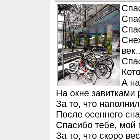
Спас
Спас
Спас
Сне
век
Спас
Кото
А н
На окне завитками
За то, что наполни
После осеннего сна
Спасибо тебе, мой
За то, что скоро вес