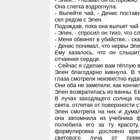
- Элен... - позвал он осторожно.
Она слегка вздрогнула.
- Выпейте чай, - Денис постав
сел рядом с Элен.
Подождав, пока она выпьет чай 
- Элен, - спросил он тихо, что 
- Меня обвинят в убийстве, - ска
- Денис понимал, что нервы Эле
Ему казалось, что он слышит
отчаяния сердце.
- Сейчас я сделаю вам тёплую ва
Элен благодарно кивнула. В 
глаза смотрели неизвестно куда
Они оба не заметили, как кончил
Элен возвратилась из ванны. Её
В лучах заходящего солнца п
света, отлетая от поверхности с
Элен смотрела на них и думал
она запомнила из учебника ф
полюбила его за ту красоту
формулировка дословно вре
светового луча от прямо