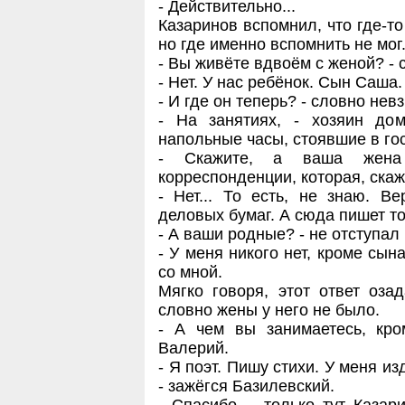
- Действительно...
Казаринов вспомнил, что где-
но где именно вспомнить не мог
- Вы живёте вдвоём с женой? - 
- Нет. У нас ребёнок. Сын Саша.
- И где он теперь? - словно нев
- На занятиях, - хозяин до
напольные часы, стоявшие в гост
- Скажите, а ваша жена 
корреспонденции, которая, ска
- Нет... То есть, не знаю. В
деловых бумаг. А сюда пишет т
- А ваши родные? - не отступал
- У меня никого нет, кроме сына
со мной.
Мягко говоря, этот ответ оза
словно жены у него не было.
- А чем вы занимаетесь, кро
Валерий.
- Я поэт. Пишу стихи. У меня из
- зажёгся Базилевский.