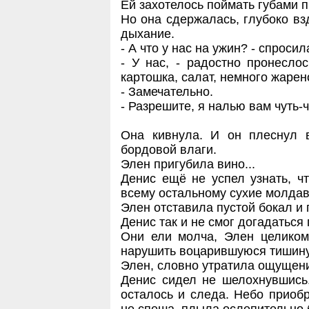
Ей захотелось поймать губами п
Но она сдержалась, глубоко вз
дыхание.
- А что у нас на ужин? - спросил
- У нас, - радостно пронеслос
картошка, салат, немного жаре
- Замечательно.
- Разрешите, я налью вам чуть-ч
Она кивнула. И он плеснул 
бордовой влаги.
Элен пригубила вино...
Денис ещё не успел узнать, ч
всему остальному сухие молдав
Элен отставила пустой бокал и 
Денис так и не смог догадаться
Они ели молча, Элен целиком
нарушить воцарившуюся тишину
Элен, словно утратила ощущени
Денис сидел не шелохнувшись.
осталось и следа. Небо приобр