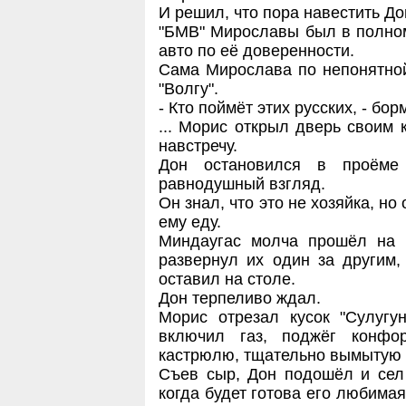
И решил, что пора навестить До
"БМВ" Мирославы был в полном
авто по её доверенности.
Сама Мирослава по непонятно
"Волгу".
- Кто поймёт этих русских, - бо
... Морис открыл дверь своим
навстречу.
Дон остановился в проёме
равнодушный взгляд.
Он знал, что это не хозяйка, но
ему еду.
Миндаугас молча прошёл на к
развернул их один за другим, 
оставил на столе.
Дон терпеливо ждал.
Морис отрезал кусок "Сулугу
включил газ, поджёг конфо
кастрюлю, тщательно вымытую 
Съев сыр, Дон подошёл и сел
когда будет готова его любимая