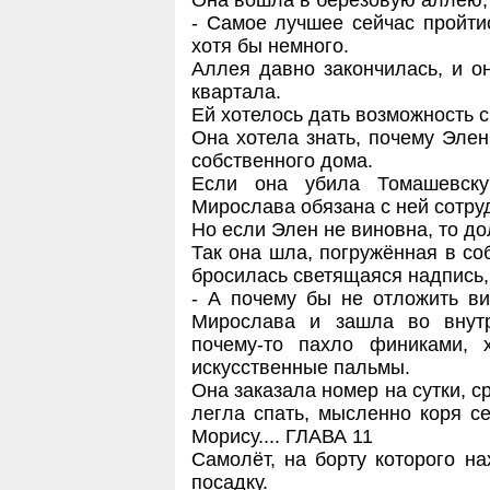
Она вошла в берёзовую аллею,
- Самое лучшее сейчас пройти
хотя бы немного.
Аллея давно закончилась, и о
квартала.
Ей хотелось дать возможность 
Она хотела знать, почему Элен
собственного дома.
Если она убила Томашевск
Мирослава обязана с ней сотру
Но если Элен не виновна, то д
Так она шла, погружённая в со
бросилась светящаяся надпись, 
- А почему бы не отложить ви
Мирослава и зашла во внутр
почему-то пахло финиками, 
искусственные пальмы.
Она заказала номер на сутки, с
легла спать, мысленно коря се
Морису.... ГЛАВА 11
Самолёт, на борту которого н
посадку.