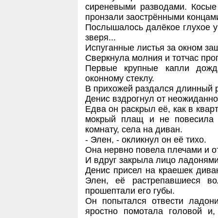
сиреневыми разводами. Косые
пронзали заострёнными концами
Послышалось далёкое глухое у
зверя...
Испуганные листья за окном заш
Сверкнула молния и тотчас про
Первые крупные капли дожд
оконному стеклу.
В прихожей раздался длинный р
Денис вздрогнул от неожиданно
Едва он раскрыл её, как в квар
мокрый плащ и не повесила 
комнату, села на диван.
- Элен, - окликнул он её тихо.
Она нервно повела плечами и о
И вдруг закрыла лицо ладонями
Денис присел на краешек дива
Элен, её растрепавшиеся во
прошептали его губы.
Он попытался отвести ладони
яростно помотала головой и,