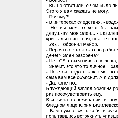
- Вопрос?
- Вы не ответили, о чём было п
Этого я вам сказать не могу.
- Почему?!
- В интересах следствия, - взд
- Но вы можете хотя бы нам
девушка? Моя Элен... - Базилев
кристально честная, она не спо
- Увы, - обронил майор.
- Вероятно, это что-то по работ
денег? Элен разорена?
- Нет. Об этом я ничего не знаю,
- Значит, это что-то личное, - 
- Не стоит гадать, - как можно
сама вам всё объяснит. А я дол
- Да, конечно...
Блуждающий взгляд хозяина ро
раз посочувствовать ему.
Вся сила переживаний и вну
бледном лице Юрия Базилевско
- Вам нужно взять себя в руки
попытавшись встряхнуть упавше