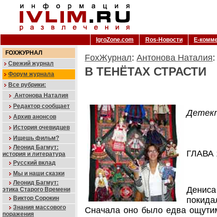
IgroZone.com
Ros-Новости
Е-комм
FOXЖУРНАЛ
FoxЖурнал
:
Антонова Наталия
:
Свежий журнал
В ТЕНЁТАХ СТРАСТИ
Форум журнала
Все рубрики:
Антонова Наталия
Редактор сообщает
Детек
Архив анонсов
История очевидцев
Ищешь фильм?
Леонид Багмут:
ГЛАВА 
история и литература
Русский вклад
Мы и наши сказки
Леонид Багмут:
Денис
этика Старого Времени
Виктор Сорокин
покида
Знания массового
Сначала оно было едва ощутим
поражения