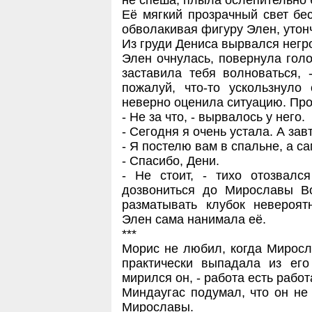
не спеша, плыла ослепительно 
Её мягкий прозрачный свет бес
обволакивая фигуру Элен, утонч
Из груди Дениса вырвался негр
Элен очнулась, повернула голов
заставила тебя волноваться, 
пожалуй, что-то ускользнуло
неверно оценила ситуацию. Про
- Не за что, - вырвалось у него.
- Сегодня я очень устала. А зав
- Я постелю вам в спальне, а са
- Спасибо, Дени.
- Не стоит, - тихо отозвалс
дозвониться до Мирославы Во
разматывать клубок невероят
Элен сама нанимала её.
***
Морис не любил, когда Миросл
практически выпадала из его
мирился он, - работа есть работ
Миндаугас подумал, что он не
Мирославы.