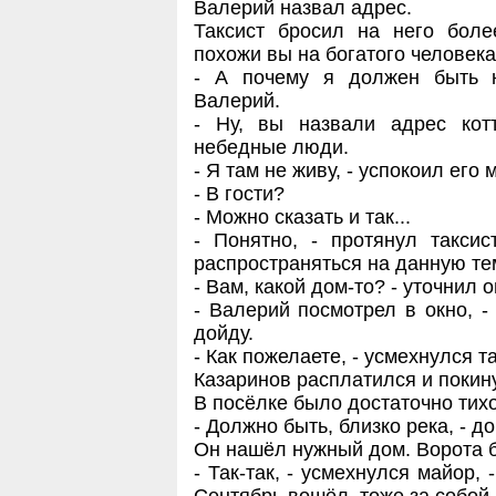
Валерий назвал адрес.
Таксист бросил на него боле
похожи вы на богатого человека
- А почему я должен быть н
Валерий.
- Ну, вы назвали адрес кот
небедные люди.
- Я там не живу, - успокоил его 
- В гости?
- Можно сказать и так...
- Понятно, - протянул таксис
распространяться на данную те
- Вам, какой дом-то? - уточнил о
- Валерий посмотрел в окно, -
дойду.
- Как пожелаете, - усмехнулся т
Казаринов расплатился и покин
В посёлке было достаточно тихо
- Должно быть, близко река, - 
Он нашёл нужный дом. Ворота 
- Так-так, - усмехнулся майор, 