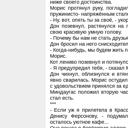
ниже своего достоинства.
Морис протянул руку, погладил
пружинисто- напряжённым стало
- Ну, вот, опять ты за своё, - у
Дон позевнул, растянулся на
свою красивую умную голову.
- Почему бы нам не стать друзь
Дон бросил на него снисходите
- Когда-нибудь, мы будем жить 
Морис.
Кот лениво позевнул и потянулс
- Я предупредил тебя, - сказал 
Дон чихнул, облизнулся и втя
явно сварилась. Морис остудил 
с удовольствием принялся за ед
Миндаугас положил вторую част
стал есть.
***
- Если уж я прилетела в Красо
Денису Ферсонову, - подума
осталось уютное кафе...