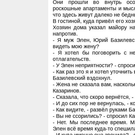
Они прошли во внутрь осо
роскошные апартаменты и мысл
что здесь живут далеко не бед
В гостиной, куда привёл его хоз
Хозяин дома указал майору на
напротив.
- Я муж Элен, Юрий Базилевск
видеть мою жену?
- Я хотел бы поговорить с н
отлагательств.
- У Элен неприятности? - спрос
- Как раз это я и хотел уточнить
Базилевский вздохнул.
- Жена не сказала вам, насколь
Казаринов.
- Сказала, что скоро вернётся, 
- И до сих пор не вернулась, - 
- Как видите, - развёл руками Б
- Вы не ссорились? - спросил К
- Нет. Мы последнее время. М
Элен всё время куда-то спешила