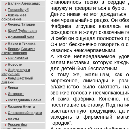
становилось тесно в сердце 
Балтин Александр
наружу и превратиться в бурю.
ТюнингКлуб
Денис никак не мог дождаться 
Жизнь и её
сохранение
ним чрезвычайно редко. Он обо
Леонид Татарин
Фабрика игрушек казалась е
Юрий Тубольцев
рождаются и живут сказочные г
Домашний очаг
И себя он ощущал полностью пр
Наука и Техника
Он мог бесконечно говорить о с
Леонид Багмут:
казались неисчерпаемыми.
стихотворения
А какое непередаваемое удо
Библиотека
залам выставки, которую кажды
Новости
для детей был бесплатным.
Инфразвук и
К тому же, малышам, как о
излучения
Ландшафтный
мороженое, лимонады и раз
дизайн
блаженство было смотреть на
Линки
звонкие голоса и несмолкающий
Интернет
И сама фабрика. Конечно, не
Костадинова Елена
посетившие выставку. Под нати
Лазарев Никита
выставленную продукцию, да 
Славянский ведизм
заходить в фирменный мага
Факты
городок".
Россия без
наркотиков