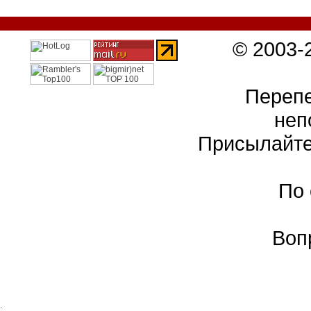
© 2003-
Перепе
неп
Присылайте
По
Воп
: