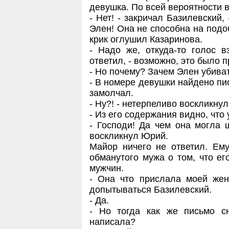
девушка. По всей вероятности в
- Нет! - закричал Базилевский,
Элен! Она не способна на подоб
крик оглушил Казаринова.
- Надо же, откуда-то голос в
ответил, - возможно, это было 
- Но почему? Зачем Элен убиват
- В номере девушки найдено пи
замолчал.
- Ну?! - нетерпеливо воскликну
- Из его содержания видно, что
- Господи! Да чем она могла 
воскликнул Юрий.
Майор ничего не ответил. Ем
обманутого мужа о том, что его
мужчин.
- Она что прислала моей жен
допытываться Базилевский.
- Да.
- Но тогда как же письмо сн
написала?