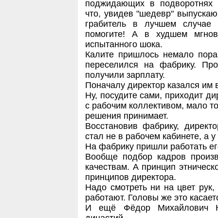
поджидающих в подворотнях 
что, увидев "шедевр" выпуска
грабитель в лучшем случае 
помогите! А в худшем мгно
испытанного шока.
Калите пришлось немало пораб
переселился на фабрику. Про
получили зарплату.
Поначалу директор казался им 
Ну, посудите сами, приходит ди
с рабочим коллективом, мало то
решения принимает.
Восстановив фабрику, директо
стал не в рабочем кабинете, а у
На фабрику пришли работать ег
Вообще подбор кадров произ
качествам. А принцип этническ
принципов директора.
Надо смотреть ни на цвет рук, -
работают. Головы же это касает
И ещё Фёдор Михайлович К