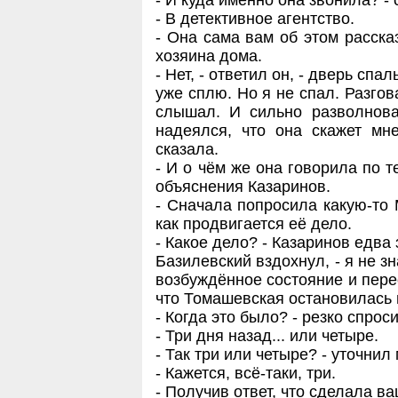
- И куда именно она звонила? -
- В детективное агентство.
- Она сама вам об этом расска
хозяина дома.
- Нет, - ответил он, - дверь сп
уже сплю. Но я не спал. Разгов
слышал. И сильно разволнова
надеялся, что она скажет мне
сказала.
- И о чём же она говорила по 
объяснения Казаринов.
- Сначала попросила какую-то 
как продвигается её дело.
- Какое дело? - Казаринов едва
Базилевский вздохнул, - я не зн
возбуждённое состояние и пере
что Томашевская остановилась 
- Когда это было? - резко спрос
- Три дня назад... или четыре.
- Так три или четыре? - уточнил
- Кажется, всё-таки, три.
- Получив ответ, что сделала в