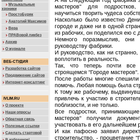
А на следующий год фабрика з
Музыкальные
мастеров" для подростков
хроники
научиться творить чудеса собс
ПростоБуряк
Насколько было известно Дени
Анатолий Максимов
городе и даже ни в одной стра
Вера
из рабочих, он поделился ею с 
ПРАВовой ликбез
Немного поразмыслив, они 
Архив
руководству фабрики.
О журнале
И руководство, как ни странно
воплотить в реальность.
ВЕБ-СТУДИЯ
Так, что теперь почти все
Разработка сайтов
строящемся "Городе мастеров".
Продвижение сайтов
После работы многие спешили 
Интернет-консалтинг
помочь. Любая помощь была ст
К тому же рабочему, выдвинув
привлечь к участию в строите
IVLIM.RU
поблизости, и не только.
О проекте
Все подростки, принимающие
Наши опросы
мастеров" получили докуме
Обратная связь
участвовать в его дальнейшем 
Полезные ссылки
И как пафосно заявил дирек
Сделать стартовой
строительство, - процветание "
В избранное!