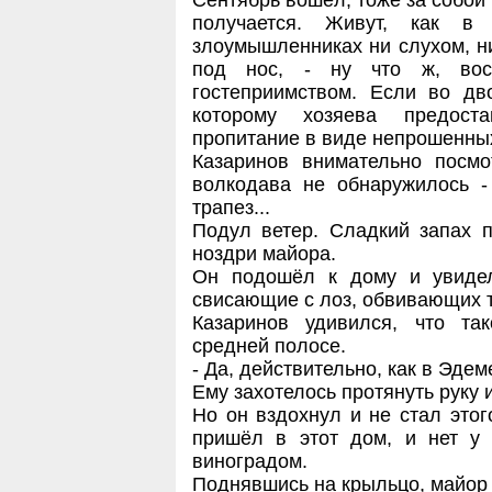
Сентябрь вошёл, тоже за собой 
получается. Живут, как в
злоумышленниках ни слухом, ни
под нос, - ну что ж, вос
гостеприимством. Если во дво
которому хозяева предост
пропитание в виде непрошенных 
Казаринов внимательно посмо
волкодава не обнаружилось -
трапез...
Подул ветер. Сладкий запах 
ноздри майора.
Он подошёл к дому и увидел
свисающие с лоз, обвивающих т
Казаринов удивился, что та
средней полосе.
- Да, действительно, как в Эдеме
Ему захотелось протянуть руку 
Но он вздохнул и не стал этог
пришёл в этот дом, и нет у 
виноградом.
Поднявшись на крыльцо, майор 