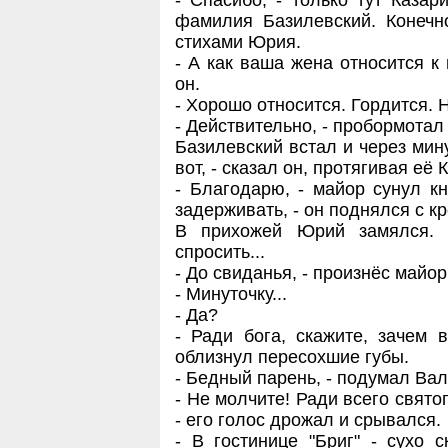
- Спасибо, - только тут Казар
фамилия Базилевский. Конечно
стихами Юрия.
- А как ваша жена относится к
он.
- Хорошо относится. Гордится. 
- Действительно, - пробормотал
Базилевский встал и через мину
вот, - сказал он, протягивая её 
- Благодарю, - майор сунул кн
задерживать, - он поднялся с кр
В прихожей Юрий замялся. 
спросить...
- До свиданья, - произнёс майор
- Минуточку...
- Да?
- Ради бога, скажите, зачем
облизнул пересохшие губы.
- Бедный парень, - подумал Вал
- Не молчите! Ради всего свято
- его голос дрожал и срывался.
- В гостинице "Бриг" - сухо 