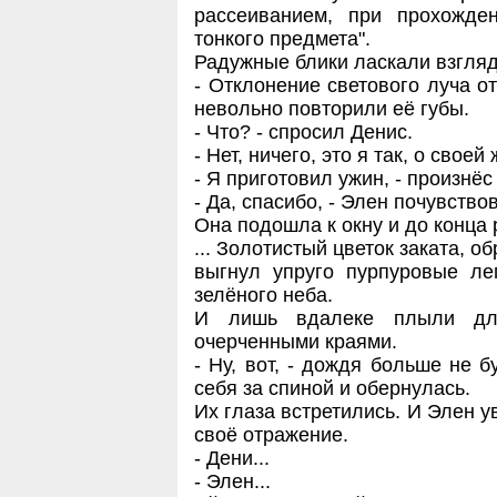
рассеиванием, при прохожде
тонкого предмета".
Радужные блики ласкали взгляд
- Отклонение светового луча о
невольно повторили её губы.
- Что? - спросил Денис.
- Нет, ничего, это я так, о своей 
- Я приготовил ужин, - произнё
- Да, спасибо, - Элен почувство
Она подошла к окну и до конца
... Золотистый цветок заката, 
выгнул упруго пурпуровые ле
зелёного неба.
И лишь вдалеке плыли дли
очерченными краями.
- Ну, вот, - дождя больше не б
себя за спиной и обернулась.
Их глаза встретились. И Элен 
своё отражение.
- Дени...
- Элен...