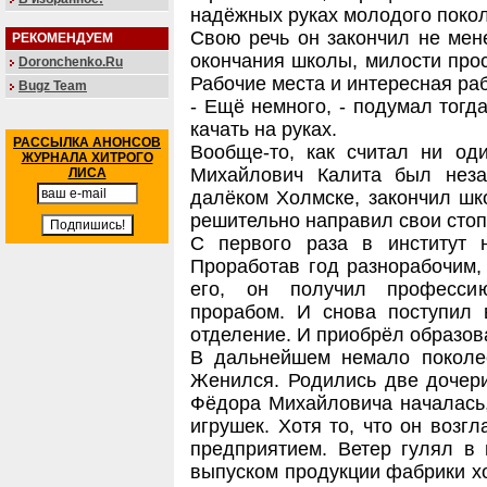
надёжных руках молодого поко
Свою речь он закончил не мене
РЕКОМЕНДУЕМ
окончания школы, милости прос
Doronchenko.Ru
Рабочие места и интересная ра
Bugz Team
- Ещё немного, - подумал тогда
качать на руках.
РАССЫЛКА АНОНСОВ
Вообще-то, как считал ни од
ЖУРНАЛА ХИТРОГО
Михайлович Калита был неза
ЛИСА
далёком Холмске, закончил шко
решительно направил свои стоп
С первого раза в институт н
Проработав год разнорабочим, 
его, он получил профессию
прорабом. И снова поступил в
отделение. И приобрёл образов
В дальнейшем немало поколес
Женился. Родились две дочери
Фёдора Михайловича началась,
игрушек. Хотя то, что он возг
предприятием. Ветер гулял в
выпуском продукции фабрики х