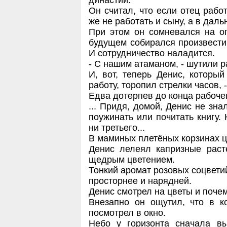
династий.
Он считал, что если отец рабо
же не работать и сыну, а в даль
При этом он сомневался на о
будущем собирался произвести
И сотрудничество наладится.
- С нашим атаманом, - шутили ра
И, вот, теперь Денис, который
работу, торопил стрелки часов, -
Едва дотерпев до конца рабоче
... Придя, домой, Денис не знал
поужинать или почитать книгу. 
ни третьего...
В маминых плетёных корзинах ц
Денис лелеял капризные раст
щедрым цветением.
Тонкий аромат розовых соцветий
просторнее и нарядней.
Денис смотрел на цветы и почем
Внезапно он ощутил, что в к
посмотрел в окно.
Небо у горизонта сначала вы