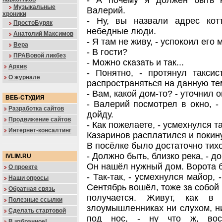
- А почему я должен быть н
Музыкальные
Валерий.
хроники
- Ну, вы назвали адрес кот
ПростоБуряк
небедные люди.
Анатолий Максимов
- Я там не живу, - успокоил его 
Вера
- В гости?
ПРАВовой ликбез
- Можно сказать и так...
Архив
- Понятно, - протянул таксис
О журнале
распространяться на данную те
- Вам, какой дом-то? - уточнил о
ВЕБ-СТУДИЯ
- Валерий посмотрел в окно, -
Разработка сайтов
дойду.
Продвижение сайтов
- Как пожелаете, - усмехнулся т
Интернет-консалтинг
Казаринов расплатился и покин
В посёлке было достаточно тихо
- Должно быть, близко река, - 
IVLIM.RU
Он нашёл нужный дом. Ворота 
О проекте
- Так-так, - усмехнулся майор, 
Наши опросы
Сентябрь вошёл, тоже за собой 
Обратная связь
получается. Живут, как в
Полезные ссылки
злоумышленниках ни слухом, ни
Сделать стартовой
под нос, - ну что ж, вос
В избранное!