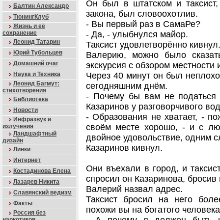
Он был в штатском и таксист,
Балтин Александр
закона, был словоохотлив.
ТюнингКлуб
- Вы первый раз в СамаРе?
Жизнь и её
сохранение
- Да, - улыбнулся майор.
Леонид Татарин
Таксист удовлетворённо кивнул
Юрий Тубольцев
Валерию, можно было сказат
Домашний очаг
экскурсия с обзором местности
Наука и Техника
Через 40 минут он был неплохо
Леонид Багмут:
сегодняшним днём.
стихотворения
- Почему бы вам не податься 
Библиотека
Казаринов у разговорчивого вод
Новости
- Образования не хватает, - по
Инфразвук и
своём месте хорошо, - и с л
излучения
Ландшафтный
двойное удовольствие, одним с
дизайн
Казаринов кивнул.
Линки
Интернет
Они въехали в город, и таксист
Костадинова Елена
спросил он Казаринова, бросив 
Лазарев Никита
Валерий назвал адрес.
Славянский ведизм
Таксист бросил на него боле
Факты
похожи вы на богатого человека
Россия без
наркотиков