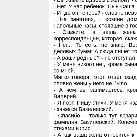
- Вы живёте вдвоём с женой? - 
- Нет. У нас ребёнок. Сын Саша.
- И где он теперь? - словно нев
- На занятиях, - хозяин до
напольные часы, стоявшие в гост
- Скажите, а ваша жена 
корреспонденции, которая, ска
- Нет... То есть, не знаю. В
деловых бумаг. А сюда пишет т
- А ваши родные? - не отступал
- У меня никого нет, кроме сына
со мной.
Мягко говоря, этот ответ оза
словно жены у него не было.
- А чем вы занимаетесь, кро
Валерий.
- Я поэт. Пишу стихи. У меня из
- зажёгся Базилевский.
- Спасибо, - только тут Казар
фамилия Базилевский. Конечно
стихами Юрия.
- А как ваша жена относится к