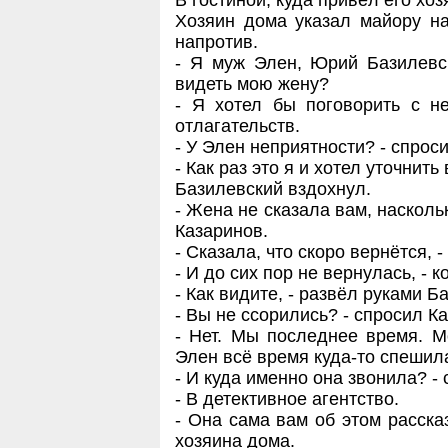
В гостиной, куда привёл его хоз
Хозяин дома указал майору на
напротив.
- Я муж Элен, Юрий Базилевск
видеть мою жену?
- Я хотел бы поговорить с н
отлагательств.
- У Элен неприятности? - спрос
- Как раз это я и хотел уточнить
Базилевский вздохнул.
- Жена не сказала вам, насколь
Казаринов.
- Сказала, что скоро вернётся, 
- И до сих пор не вернулась, - 
- Как видите, - развёл руками Б
- Вы не ссорились? - спросил К
- Нет. Мы последнее время. М
Элен всё время куда-то спешила
- И куда именно она звонила? -
- В детективное агентство.
- Она сама вам об этом расска
хозяина дома.