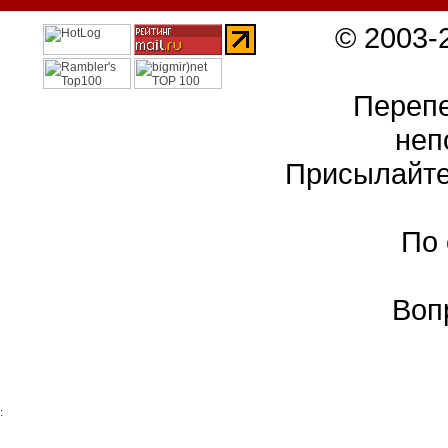
© 2003-
Перепе
неп
Присылайте
По
Воп
: