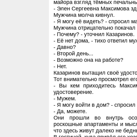
майора взгляд тёмных печальных 
- Элен Сергеевна Максимова зд
Мужчина молча кивнул.
- Я могу её видеть? - спросил м
Мужчина отрицательно покачал 
- Почему? - уточнил Казаринов.
- Её нет дома, - тихо ответил му
- Давно?
- Второй день...
- Возможно она на работе?
- Нет.
Казаринов вытащил своё удосто
Тот внимательно просмотрел его
- Вы кем приходитесь Макси
удостоверение.
- Мужем.
- Я могу войти в дом? - спросил
- Да, можете.
Они прошли во внутрь осо
роскошные апартаменты и мысл
что здесь живут далеко не бед