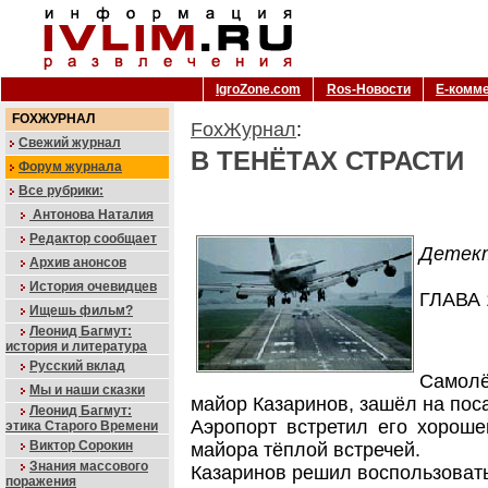
IgroZone.com
Ros-Новости
Е-комм
FOXЖУРНАЛ
FoxЖурнал
:
Свежий журнал
В ТЕНЁТАХ СТРАСТИ
Форум журнала
Все рубрики:
Антонова Наталия
Редактор сообщает
Детек
Архив анонсов
История очевидцев
ГЛАВА 
Ищешь фильм?
Леонид Багмут:
история и литература
Русский вклад
Самол
Мы и наши сказки
майор Казаринов, зашёл на поса
Леонид Багмут:
Аэропорт встретил его хороше
этика Старого Времени
Виктор Сорокин
майора тёплой встречей.
Знания массового
Казаринов решил воспользовать
поражения