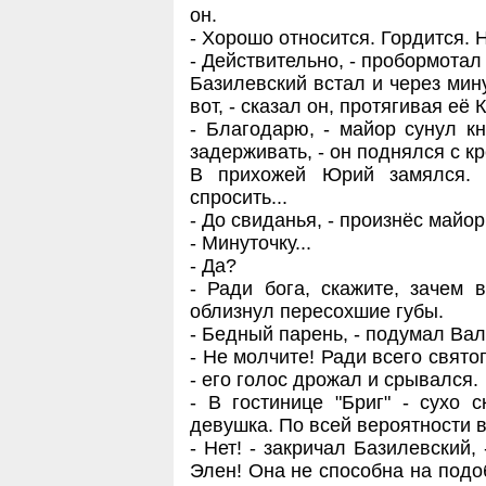
он.
- Хорошо относится. Гордится. 
- Действительно, - пробормотал
Базилевский встал и через мину
вот, - сказал он, протягивая её 
- Благодарю, - майор сунул кн
задерживать, - он поднялся с кр
В прихожей Юрий замялся. 
спросить...
- До свиданья, - произнёс майор
- Минуточку...
- Да?
- Ради бога, скажите, зачем
облизнул пересохшие губы.
- Бедный парень, - подумал Вал
- Не молчите! Ради всего свято
- его голос дрожал и срывался.
- В гостинице "Бриг" - сухо 
девушка. По всей вероятности в
- Нет! - закричал Базилевский,
Элен! Она не способна на подоб