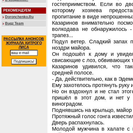
гостеприимством. Если во дво
которому хозяева предост
РЕКОМЕНДУЕМ
пропитание в виде непрошенных 
Doronchenko.Ru
Казаринов внимательно посмо
Bugz Team
волкодава не обнаружилось -
трапез...
РАССЫЛКА АНОНСОВ
Подул ветер. Сладкий запах 
ЖУРНАЛА ХИТРОГО
ноздри майора.
ЛИСА
Он подошёл к дому и увидел
свисающие с лоз, обвивающих т
Казаринов удивился, что та
средней полосе.
- Да, действительно, как в Эдеме
Ему захотелось протянуть руку 
Но он вздохнул и не стал этог
пришёл в этот дом, и нет у 
виноградом.
Поднявшись на крыльцо, майор 
Протяжный голос гонга известил
Дверь распахнулась.
Молодой мужчина в халате с 