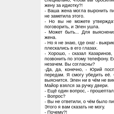
специально, чтобы вы бросили
жену за идиотку?!
- Ваша жена могла выронить пи
не заметила этого.
- Но вы не можете утвержда
поговорить, и Элен ушла.
- Может быть... Для выяснен
жена.
- Но я не знаю, где она! - выкр
плескались в его глазах.
- Хорошо, - сказал Казаринов,
позвонить по этому телефону. Е
незачем. Вы согласны?
-Да, да, конечно, - Юрий пос
передам. Я смогу убедить её. 
выяснится. Элен ни в чём не ви
Майор взялся за ручку двери.
- Ещё один вопрос, - прошепта
- Вопрос?
- Вы не ответили, о чём было п
Этого я вам сказать не могу.
- Почему?!