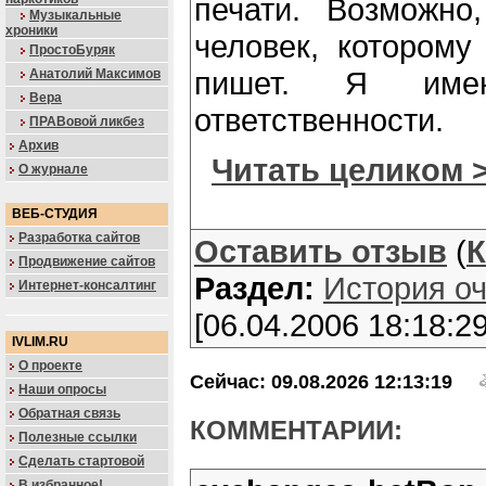
печати. Возможно
Музыкальные
хроники
человек, которому
ПростоБуряк
пишет. Я им
Анатолий Максимов
Вера
ответственности.
ПРАВовой ликбез
Архив
Читать целиком 
О журнале
ВЕБ-СТУДИЯ
Разработка сайтов
Оставить отзыв
(
К
Продвижение сайтов
Раздел:
История о
Интернет-консалтинг
[06.04.2006 18:18:29
IVLIM.RU
О проекте
Сейчас: 09.08.2026 12:13:19
Наши опросы
Обратная связь
КОММЕНТАРИИ:
Полезные ссылки
Сделать стартовой
В избранное!