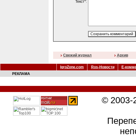
Текст*:
Свежий журнал
Архив
IgroZone.com
Ros-Новости
Е-комм
РЕКЛАМА
© 2003-
Перепе
неп