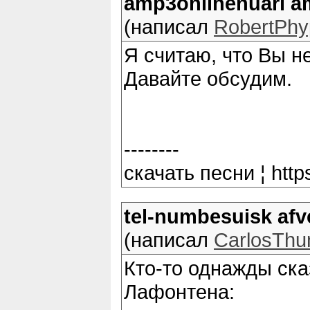
amp3onlinenuari a
(написал
RobertPhy
Я считаю, что Вы н
Давайте обсудим.
--------
скачать песни ¦ http
tel-numbesuisk af
(написал
CarlosThu
Кто-то однажды ска
Лафонтена: