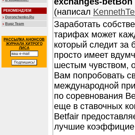
exchanges-betBon
(написал
KennethTe
РЕКОМЕНДУЕМ
Doronchenko.Ru
Заработать собств
Bugz Team
тарифах может ка
РАССЫЛКА АНОНСОВ
который следит за 
ЖУРНАЛА ХИТРОГО
ЛИСА
просто имеет вдум
шестым чувством, о
Вам попробовать с
международной при
по соревнования Bet
еще в ставочных к
Betfair предоставля
лучшие коэффицие