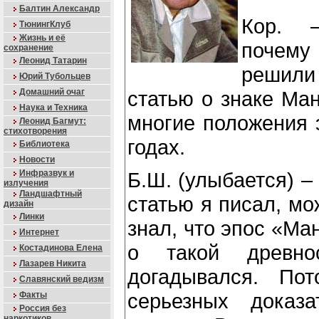
Балтин Александр
Кор. 
ТюнингКлуб
Жизнь и её
почем
сохранение
Леонид Татарин
решили
Юрий Тубольцев
Домашний очаг
статью о знаке Ма
Наука и Техника
многие положения э
Леонид Багмут:
стихотворения
годах.
Библиотека
Новости
Инфразвук и
Б.Ш. (улыбается) –
излучения
Ландшафтный
статью я писал, мо
дизайн
Линки
знал, что эпос «Ма
Интернет
о такой древн
Костадинова Елена
Лазарев Никита
догадывался. По
Славянский ведизм
серьезных доказа
Факты
Россия без
наркотиков