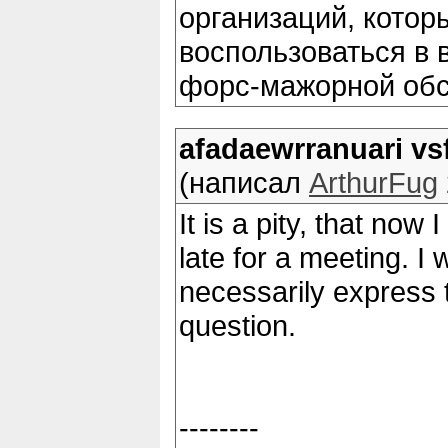
организаций, котор
воспользоваться в 
форс-мажорной обс
afadaewrranuari vs
(написал
ArthurFug
It is a pity, that now
late for a meeting. I w
necessarily express t
question.
--------