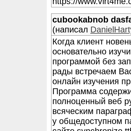
https://www.virt4me
cubookabnob dasf
(написал
DanielHart
Когда клиент новен
основательно изучи
программой без за
рады встречаем Ва
онлайн изучения пр
Программа содержи
полноценный веб р
всяческим парагра
у общедоступном п
сайте synchronize t