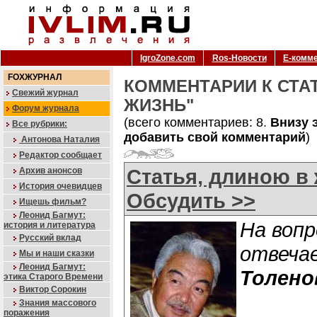
IgroZone.com
Ros-Новости
Е-комм
FOXЖУРНАЛ
КОММЕНТАРИИ К СТАТ
Свежий журнал
ЖИЗНЬ"
Форум журнала
(всего комментариев: 8.
Внизу 
Все рубрики:
добавить свой комментарий
)
Антонова Наталия
Редактор сообщает
Статья, длиною в
Архив анонсов
История очевидцев
Обсудить >>
Ищешь фильм?
Леонид Багмут:
На воп
история и литература
Русский вклад
отвеча
Мы и наши сказки
Леонид Багмут:
Толен
этика Старого Времени
Виктор Сорокин
Знания массового
поражения