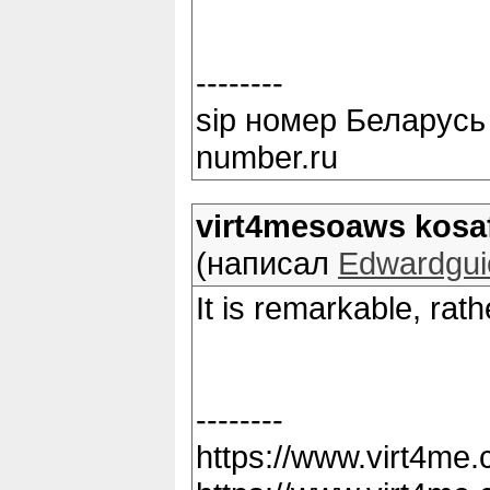
--------
sip номер Беларусь ку
number.ru
virt4mesoaws kosa
(написал
Edwardgui
It is remarkable, ra
--------
https://www.virt4me.