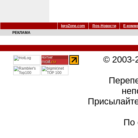
IgroZone.com
Ros-Новости
Е-комм
РЕКЛАМА
© 2003-
Перепе
неп
Присылайте
По