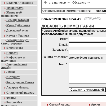
Читать целиком >>
Обсудить >>
Балтин Александр
ТюнингКлуб
Оставить отзыв
(
Комментариев
:
0
)
Раздел:
Жизнь и её
сохранение
Сейчас: 09.08.2026 16:44:43
Леонид Татарин
Юрий Тубольцев
ДОБАВИТЬ КОММЕНТАРИЙ
Домашний очаг
* Звездочкой обозначены поля, обязательн
Использование HTML недопустимо!
Наука и Техника
Имя*:
Леонид Багмут:
стихотворения
E-mail:
Библиотека
Заголовок*:
Новости
Защита от спама*:
Инфразвук и
сколько будет три плюс пя
излучения
Ландшафтный
Текст*:
дизайн
Линки
Интернет
Костадинова Елена
Лазарев Никита
Славянский ведизм
Факты
Россия без
Свежий журнал
Архив
наркотиков