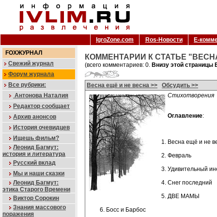
IgroZone.com
Ros-Новости
Е-комм
FOXЖУРНАЛ
КОММЕНТАРИИ К СТАТЬЕ "ВЕСНА
Свежий журнал
(всего комментариев: 0.
Внизу этой страницы 
Форум журнала
Все рубрики:
Весна ещё и не весна >>
Обсудить >>
Антонова Наталия
Стихотворения
Редактор сообщает
Оглавление
:
Архив анонсов
История очевидцев
Ищешь фильм?
Весна ещё и не в
Леонид Багмут:
история и литература
Февраль
Русский вклад
Удивительный ин
Мы и наши сказки
Леонид Багмут:
Снег последний
этика Старого Времени
ДВЕ МАМЫ
Виктор Сорокин
Знания массового
Босс и Барбос
поражения