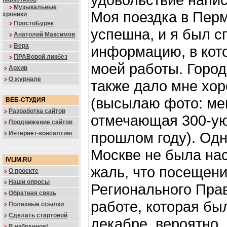
Музыкальные
Моя поездка в Пер
хроники
ПростоБуряк
успешна, и я был с
Анатолий Максимов
Вера
информацию, в кот
ПРАВовой ликбез
моей работы. Горо
Архив
О журнале
также дало мне хо
(высылаю фото: ме
ВЕБ-СТУДИЯ
Разработка сайтов
отмечающая 300-ую
Продвижение сайтов
прошлом году). Одн
Интернет-консалтинг
Москве не была нас
IVLIM.RU
жаль, что посещени
О проекте
Наши опросы
Регионального Прав
Обратная связь
работе, которая бы
Полезные ссылки
Сделать стартовой
декабре, вероятно,
В избранное!