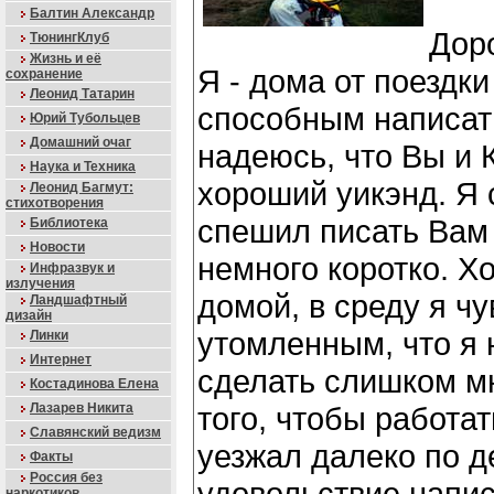
Балтин Александр
Дор
ТюнингКлуб
Жизнь и её
Я - дома от поездк
сохранение
Леонид Татарин
способным написат
Юрий Тубольцев
Домашний очаг
надеюсь, что Вы и 
Наука и Техника
хороший уикэнд. Я 
Леонид Багмут:
стихотворения
спешил писать Вам 
Библиотека
Новости
немного коротко. Х
Инфразвук и
излучения
домой, в среду я ч
Ландшафтный
дизайн
утомленным, что я 
Линки
Интернет
сделать слишком мн
Костадинова Елена
Лазарев Никита
того, чтобы работат
Славянский ведизм
уезжал далеко по де
Факты
Россия без
удовольствие напис
наркотиков