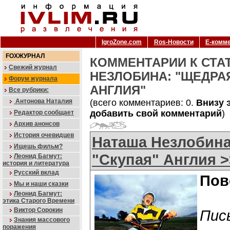
IgroZone.com
Ros-Новости
Е-комм
FOXЖУРНАЛ
КОММЕНТАРИИ К СТА
Свежий журнал
НЕЗЛОБИНА: "ЩЕДРАЯ
Форум журнала
АНГЛИЯ"
Все рубрики:
Антонова Наталия
(всего комментариев: 0.
Внизу 
добавить свой комментарий
)
Редактор сообщает
Архив анонсов
История очевидцев
Наташа Незлобина
Ищешь фильм?
"Скупая" Англия >
Леонид Багмут:
история и литература
Русский вклад
Пов
Мы и наши сказки
Леонид Багмут:
этика Старого Времени
Виктор Сорокин
Пис
Знания массового
поражения