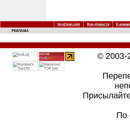
IgroZone.com
Ros-Новости
Е-комм
РЕКЛАМА
© 2003-
Перепе
неп
Присылайте
По