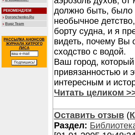
аэрозоль духов, от 
должно быть, было
РЕКОМЕНДУЕМ
Doronchenko.Ru
необычное детство
Bugz Team
борту судна, и я пр
видеть, почему Вы
РАССЫЛКА АНОНСОВ
ЖУРНАЛА ХИТРОГО
ЛИСА
сходство с водой.
Ваш город, который
привязанностью и э
интересным и исто
Читать целиком >
Оставить отзыв
(
К
Раздел:
Библиотек