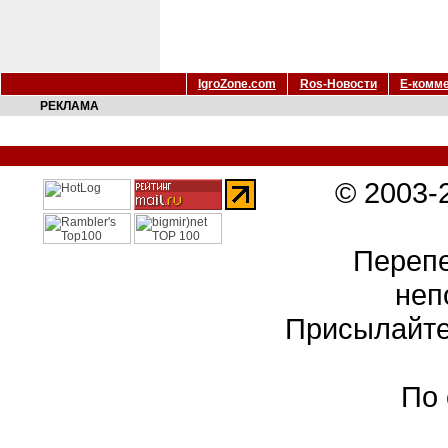
IgroZone.com
Ros-Новости
Е-комм
РЕКЛАМА
© 2003-
Перепе
неп
Присылайте
По