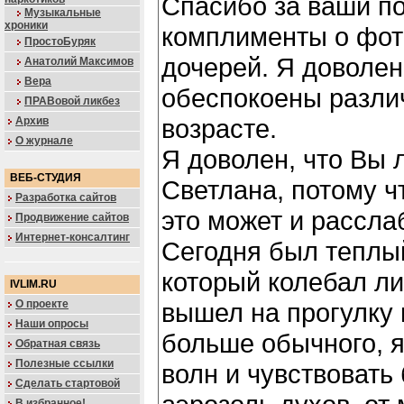
Спасибо за ваши п
Музыкальные
хроники
комплименты о фот
ПростоБуряк
дочерей. Я доволен
Анатолий Максимов
Вера
обеспокоены разли
ПРАВовой ликбез
возрасте.
Архив
О журнале
Я доволен, что Вы 
ВЕБ-СТУДИЯ
Светланa, потому чт
Разработка сайтов
это может и рассла
Продвижение сайтов
Интернет-консалтинг
Сегодня был теплый
который колебал ли
IVLIM.RU
О проекте
вышел на прогулку
Наши опросы
больше обычного, я
Обратная связь
Полезные ссылки
волн и чувствовать
Сделать стартовой
В избранное!