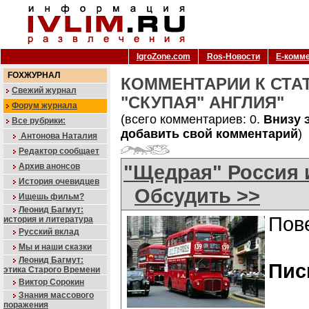
IgroZone.com
Ros-Новости
Е-комм
FOXЖУРНАЛ
КОММЕНТАРИИ К СТАТ
Свежий журнал
"СКУПАЯ" АНГЛИЯ"
Форум журнала
(всего комментариев: 0.
Внизу 
Все рубрики:
добавить свой комментарий
)
Антонова Наталия
Редактор сообщает
"Щедрая" Россия 
Архив анонсов
История очевидцев
Обсудить >>
Ищешь фильм?
Леонид Багмут:
Пове
история и литература
Русский вклад
Мы и наши сказки
Леонид Багмут:
Пис
этика Старого Времени
Виктор Сорокин
Знания массового
поражения