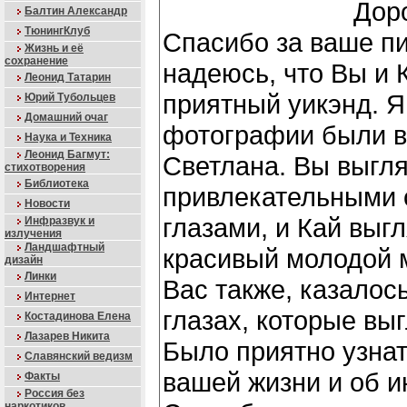
Дор
Балтин Александр
ТюнингКлуб
Спасибо за ваше п
Жизнь и её
сохранение
надеюсь, что Вы и 
Леонид Татарин
приятный уикэнд. Я
Юрий Тубольцев
Домашний очаг
фотографии были в
Наука и Техника
Леонид Багмут:
Светланa. Вы выгл
стихотворения
Библиотека
привлекательными 
Новости
глазами, и Кай выгл
Инфразвук и
излучения
Ландшафтный
красивый молодой 
дизайн
Линки
Вас также, казалось
Интернет
глазах, которые вы
Костадинова Елена
Лазарев Никита
Было приятно узнат
Славянский ведизм
вашей жизни и об и
Факты
Россия без
наркотиков