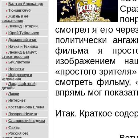
Балтин Александр
Сра
ТюнингКлуб
пон
Жизнь и её
сохранение
Леонид Татарин
смотрел я его чере
Юрий Тубольцев
политически ангаж
Домашний очаг
Наука и Техника
фильма я прост
Леонид Багмут:
стихотворения
изображением на
Библиотека
«простого зрителя»
Новости
Инфразвук и
смотреть фильму, 
излучения
Ландшафтный
дизайн
впрямь мог показат
Линки
Интернет
Костадинова Елена
Итак. Краткое соде
Лазарев Никита
Славянский ведизм
Факты
Россия без
Всту
наркотиков