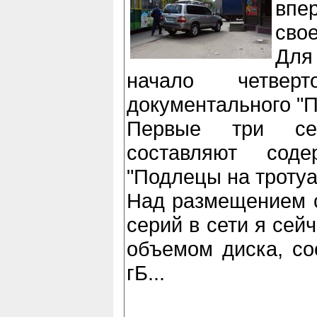
впе
свое
Для
начало четвер
документального "П
Первые три се
составляют сод
"Подлецы на тротуа
Над размещением 
серий в сети я сей
объемом диска, с
гБ...