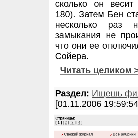
сколько он весит
180). Затем Бен ст
несколько раз н
замыкания не прои
что они ее отключи
Сойера.
Читать целиком 
Раздел:
Ищешь фи
[01.11.2006 19:59:54
Страницы:
[ 1 ]
[
2
] [
3
] [
4
]
Cвежий журнал
Все рубрики