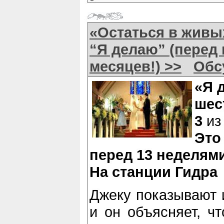
«Остаться в живых
“Я делаю” (перед
месяцев!) >>
Обс
«Я 
ше
3
из
Это
перед 13 неделям
На станции Гидра
Джеку показывают 
и он объясняет, чт