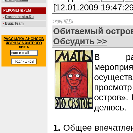
[12.01.2009 19:47:29
РЕКОМЕНДУЕМ
Doronchenko.Ru
Bugz Team
Обитаемый остров
Обсудить >>
РАССЫЛКА АНОНСОВ
ЖУРНАЛА ХИТРОГО
ЛИСА
В рам
мероприя
осуще
просмот
остров».
делюсь.
1.
Общее впечатлен