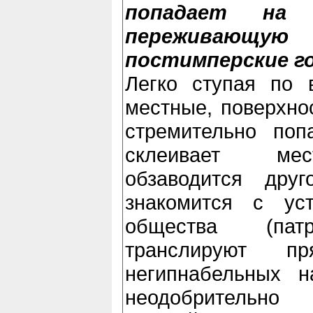
попадает на 
переживаю
постимперские г
Легко ступая по в
местные, поверхно
стремительно поп
склеивает мес
обзаводится друг
знакомится с уст
общества (пат
транслируют 
негипнабельных н
неодобрительно