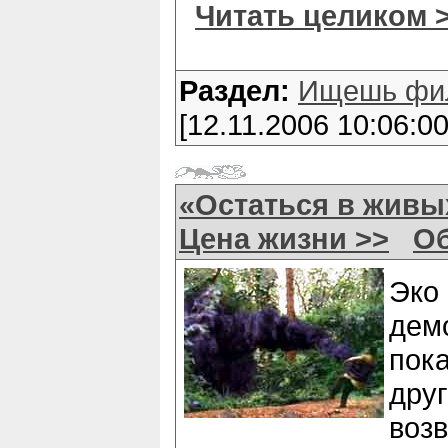
Читать целиком 
Раздел:
Ищешь фи
[12.11.2006 10:06:00
«Остаться в живых
Цена жизни >>
Об
Эко
дем
пок
др
воз