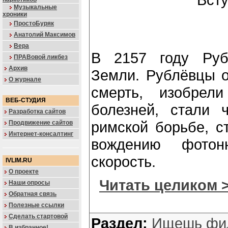
Музыкальные
хроники
ПростоБуряк
Анатолий Максимов
Вера
В 2157 году Руб
ПРАВовой ликбез
Архив
Земли. Рублёвцы о
О журнале
смерть, изобрел
ВЕБ-СТУДИЯ
болезней, стали 
Разработка сайтов
римской борьбе, с
Продвижение сайтов
Интернет-консалтинг
вождению фотон
скорость.
IVLIM.RU
О проекте
Читать целиком 
Наши опросы
Обратная связь
Полезные ссылки
Сделать стартовой
Раздел:
Ищешь фи
В избранное!