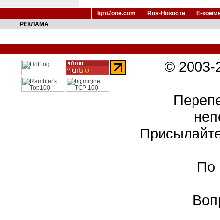
IgroZone.com
Ros-Новости
Е-комм
РЕКЛАМА
© 2003-
Перепе
неп
Присылайте
По
Воп