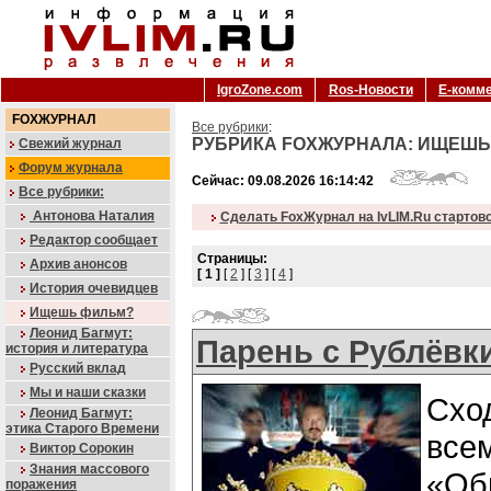
IgroZone.com
Ros-Новости
Е-комм
FOXЖУРНАЛ
Все рубрики
:
РУБРИКА FOXЖУРНАЛА: ИЩЕШЬ
Свежий журнал
Форум журнала
Сейчас: 09.08.2026 16:14:42
Все рубрики:
Антонова Наталия
Сделать FoxЖурнал на IvLIM.Ru стартов
Редактор сообщает
Страницы:
Архив анонсов
[ 1 ]
[
2
] [
3
] [
4
]
История очевидцев
Ищешь фильм?
Леонид Багмут:
Парень с Рублёвк
история и литература
Русский вклад
Мы и наши сказки
Схо
Леонид Багмут:
этика Старого Времени
вс
Виктор Сорокин
Знания массового
«Об
поражения