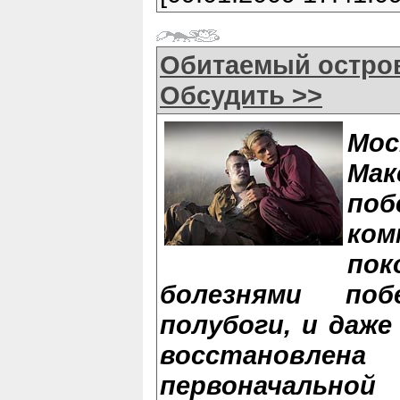
Обитаемый остро
Обсудить >>
Мо
Ма
поб
ко
по
болезнями по
полубоги, и даже
восстанов
первоначальн