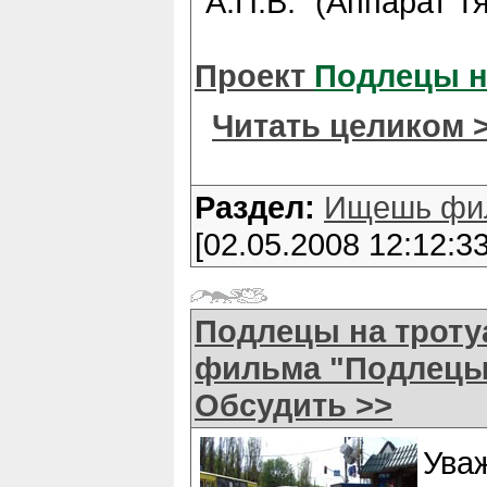
"А.П.В." (Аппарат 
Проект
Подлецы н
Читать целиком 
Раздел:
Ищешь фи
[02.05.2008 12:12:33
Подлецы на тротуа
фильма "Подлецы 
Обсудить >>
Ува