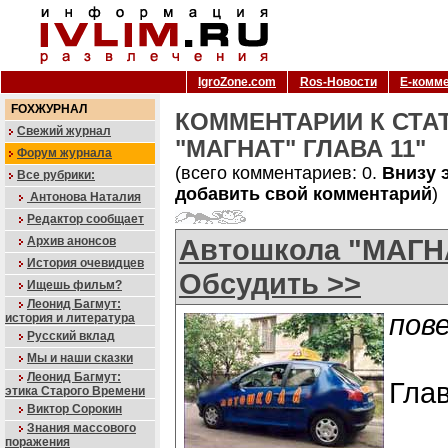
IgroZone.com
Ros-Новости
Е-комм
FOXЖУРНАЛ
КОММЕНТАРИИ К СТА
Свежий журнал
"МАГНАТ" ГЛАВА 11"
Форум журнала
(всего комментариев: 0.
Внизу 
Все рубрики:
добавить свой комментарий
)
Антонова Наталия
Редактор сообщает
Автошкола "МАГНА
Архив анонсов
История очевидцев
Обсудить >>
Ищешь фильм?
Леонид Багмут:
пов
история и литература
Русский вклад
Мы и наши сказки
Леонид Багмут:
Глав
этика Старого Времени
Виктор Сорокин
Знания массового
поражения