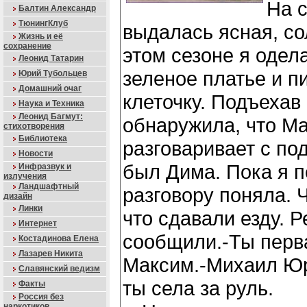
На 
Балтин Александр
ТюнингКлуб
выдалась ясная, со
Жизнь и её
сохранение
этом сезоне я одел
Леонид Татарин
зеленое платье и пи
Юрий Тубольцев
Домашний очаг
клеточку. Подъехав 
Наука и Техника
Леонид Багмут:
обнаружила, что Ма
стихотворения
Библиотека
разговаривает с по
Новости
был Дима. Пока я п
Инфразвук и
излучения
Ландшафтный
разговору поняла. 
дизайн
Линки
что сдавали езду. Р
Интернет
сообщили.-Ты перва
Костадинова Елена
Лазарев Никита
Максим.-Михаил Юр
Славянский ведизм
ты села за руль.
Факты
Россия без
наркотиков