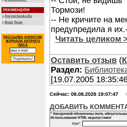
-- Стой, не видишь 
Тормози!
РЕКОМЕНДУЕМ
Doronchenko.Ru
-- Не кричите на мен
Bugz Team
предупредила я их.
Читать целиком 
РАССЫЛКА АНОНСОВ
ЖУРНАЛА ХИТРОГО
ЛИСА
Оставить отзыв
(
К
Раздел:
Библиотек
[19.07.2005 18:35:46
Сейчас: 08.08.2026 19:07:47
ДОБАВИТЬ КОММЕНТ
* Звездочкой обозначены поля, обязательн
Использование HTML недопустимо!
Имя*: