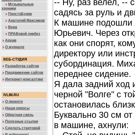
-- Ну, раз велел, --
Музыкальные
хроники
садясь за руль и дв
ПростоБуряк
К машине подошли 
Анатолий Максимов
Вера
Юрьевич. Через отк
ПРАВовой ликбез
как они спорят, ком
Архив
О журнале
директору или инст
ВЕБ-СТУДИЯ
субординация. Мих
Разработка сайтов
переднее сидение.
Продвижение сайтов
Интернет-консалтинг
Я дала задний ход 
черной "Волге" с т
IVLIM.RU
О проекте
остановилась близк
Наши опросы
Буквально 30 см о
Обратная связь
Полезные ссылки
в машине, ахнули:
Сделать стартовой
В избранное!