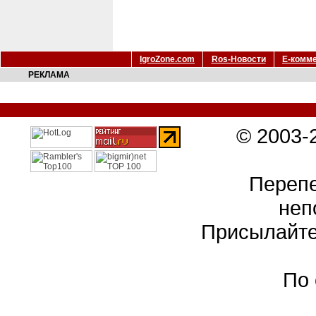
IgroZone.com
Ros-Новости
Е-комм
РЕКЛАМА
© 2003-
Перепе
неп
Присылайте
По