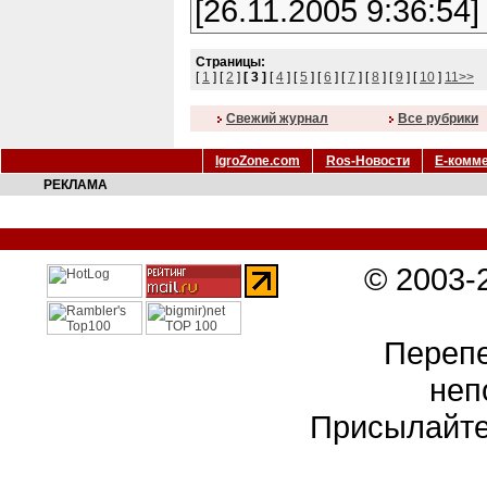
[26.11.2005 9:36:54]
Страницы:
[
1
] [
2
]
[ 3 ]
[
4
] [
5
] [
6
] [
7
] [
8
] [
9
] [
10
]
11>>
Cвежий журнал
Все рубрики
IgroZone.com
Ros-Новости
Е-комм
РЕКЛАМА
© 2003-
Перепе
неп
Присылайте