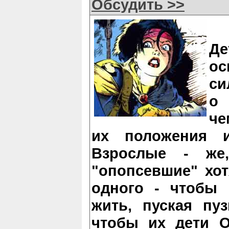
Обсудить >>
Де
о
си
о 
че
их положения и
Взрослые - же
"опопсевшие" хо
одного - чтобы
жить, пуская пу
чтобы их дети 