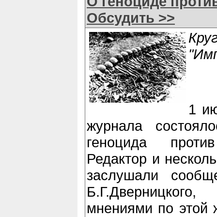
О геноциде против
Обсудить >>
Кру
"Им
1 и
журнала состоял
геноцида проти
Редактор и несколь
заслушали сообщ
Б.Г.Дверницкого
мнениями по этой 