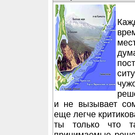
Каж
вре
мес
ду
пос
сит
чуж
реш
и не вызывает сом
еще легче критиков
ты только что т
принимаемые реше