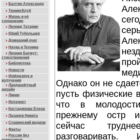
Балтин Александр
Ал
ТюнингКлуб
се
Жизнь и её
сохранение
Леонид Татарин
сер
Юрий Тубольцев
Але
Домашний очаг
Наука и Техника
нез
Леонид Багмут:
стихотворения
про
Библиотека
мед
Новости
Инфразвук и
Однако он не сдает
излучения
Ландшафтный
дизайн
пусть физические в
Линки
что в молодост
Интернет
Костадинова Елена
прежнему остр и
Лазарев Никита
Славянский ведизм
сейчас трудн
Факты
разговариват
Россия без
наркотиков