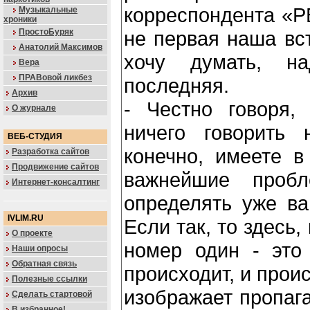
корреспондента «Р
Музыкальные
хроники
ПростоБуряк
не первая наша вс
Анатолий Максимов
хочу думать, н
Вера
ПРАВовой ликбез
последняя.
Архив
- Честно говоря,
О журнале
ничего говорить 
ВЕБ-СТУДИЯ
конечно, имеете в
Разработка сайтов
Продвижение сайтов
важнейшие пробл
Интернет-консалтинг
определять уже ва
IVLIM.RU
Если так, то здесь,
О проекте
номер один - это
Наши опросы
Обратная связь
происходит, и проис
Полезные ссылки
изображает пропага
Сделать стартовой
В избранное!