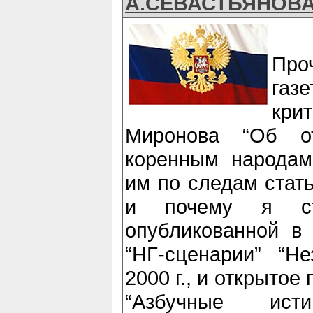
А.СЕВАСТЬЯНОВА
Про
газ
кри
Миронова “Об о
коренным народам
им по следам стать
и почему я ста
опубликованной в
“НГ-сценарии” “Не
2000 г., и открыто
“Азбучные исти