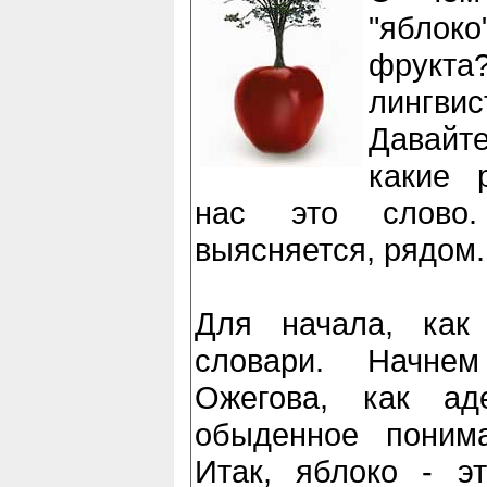
"яблок
фрукт
лингви
Давайт
какие 
нас это слово.
выясняется, рядом.
Для начала, как
словари. Начне
Ожегова, как ад
обыденное понима
Итак, яблоко - эт