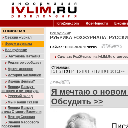
IgroZone.com
Ros-Новости
Е-комм
FOXЖУРНАЛ
Все рубрики
:
РУБРИКА FOXЖУРНАЛА: РУССКИ
Свежий журнал
Форум журнала
Сейчас: 10.08.2026 11:09:05
Все рубрики:
Антонова Наталия
Сделать FoxЖурнал на IvLIM.Ru стартов
Редактор сообщает
Страницы:
Архив анонсов
[
1
] [
2
]
[ 3 ]
[
4
] [
5
] [
6
] [
7
] [
8
] [
9
] [
10
]
11>>
История очевидцев
Ищешь фильм?
Леонид Багмут:
Я мечтаю о новом
история и литература
Русский вклад
Обсудить >>
Мы и наши сказки
Леонид Багмут:
этика Старого Времени
Виктор Сорокин
Знания массового
Пи
поражения