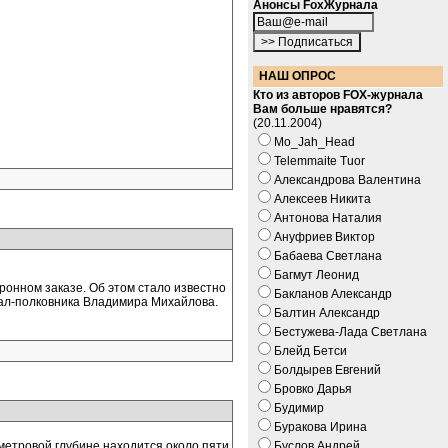
Анонсы FoxЖурнала
НАШ ОПРОС
Кто из авторов FOX-журнала
Вам больше нравятся?
(20.11.2004)
Mo_Jah_Head
Telemmaite Tuor
Александрова Валентина
Алексеев Никита
Антонова Наталия
Ануфриев Виктор
Бабаева Светлана
Багмут Леонид
ронном заказе. Об этом стало известно
Бакланов Александр
рал-полковника Владимира Михайлова.
Балтин Александр
Бестужева-Лада Светлана
Блейд Бетси
Болдырев Евгений
Бровко Дарья
Будимир
Буракова Ирина
-метровой глубине находится около пяти
Буслов Андрей