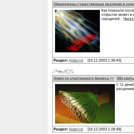
Обнаружены существенные различия в гено
Как показали посл
открытие может в к
сородичей.
Читат
Раздел:
Новости
[16.12.2003 1:36:45]
Новости электронного бизнеса >>
Обсудить
С 11 дека
расценива
Раздел:
Новости
[16.12.2003 1:28:48]