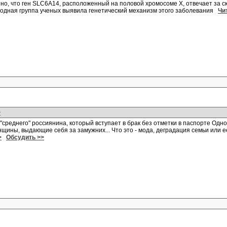
но, что ген SLC6A14, расположенный на половой хромосоме Х, отвечает за ск
дная группа ученых выявила генетический механизм этого заболевания
Чи
>
т "среднего" россиянина, который вступает в брак без отметки в паспорте О
нщины, выдающие себя за замужних... Что это - мода, деградация семьи или
>
Обсудить >>