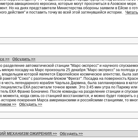
ометров авиационного керосина, которые могут просочиться в Азовское море.
ент. Но на днях представители Министерства обороны заявили в Ейске о гот
ого действия" и поставить точку во всей этой затянувшейся истории.
Читать
се >>
Обсудить >>
 разделение автоматической станции "Марс-экспресс" и научного спускаемого
 мягкую посадку на Марс произошла 25 декабря."Марс-экспресс" за полгода 
, владельцем которой является Европейское космическое агентство, была за
й ракетой "Союз" с разгонным блоком "Фрегат". Посадка на поверхность Крас
 в честь легендарного корабля Чарльза Дарвина, была запланирована в като
Специалисты ЕКА рассчитали точное время. Это 3:45 мин утра по Парижу ил
тель ЕКА Франко Боначино. После команды на разделение станции и спуска
до момента, когда связь со станцией восстановится, и можно будет говорить 
 историю покорения Марса американскими и российскими станциями, то мног
еликом >>
Обсудить >>
КИЙ МЕХАНИЗМ ОЖИРЕНИЯ >>
Обсудить >>