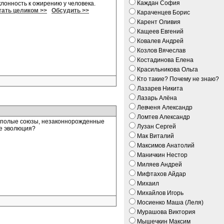
Каждан София
лонность к ожирению у человека.
тать целиком >>
Обсудить >>
Караченцев Борис
Карент Оливия
Кащеев Евгений
Ковалев Андрей
Козлов Вячеслав
Костадинова Елена
Красильникова Ольга
Кто такие? Почему не знаю?
Лазарев Никита
Лазарь Алёна
Левченя Александр
Ломтев Александр
днополые союзы, незаконнорожденные
Лузан Сергей
 ее эволюция?
Мак Виталий
Максимов Анатолий
Маничкин Нестор
Миляев Андрей
Мифтахов Айдар
Михаил
Михайлов Игорь
Мосиенко Маша (Леля)
Мурашова Виктория
Мышечкин Максим