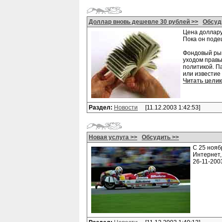
Доллар вновь дешевле 30 рублей >>
Обсуд
Цена доллару
Пока он поде
Фондовый рын
уходом правы
политикой. Па
или известие
Читать цели
Раздел:
Новости
[11.12.2003 1:42:53]
Новая услуга >>
Обсудить >>
С 25 нояб
Интернет,
26-11-20