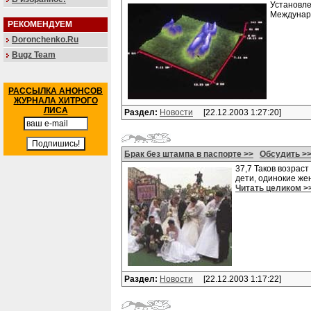
Установле
Междунаро
РЕКОМЕНДУЕМ
Doronchenko.Ru
Bugz Team
РАССЫЛКА АНОНСОВ
ЖУРНАЛА ХИТРОГО
ЛИСА
Раздел:
Новости
[22.12.2003 1:27:20]
Брак без штампа в паспорте >>
Обсудить >
37,7 Таков возрас
дети, одинокие же
Читать целиком >
Раздел:
Новости
[22.12.2003 1:17:22]