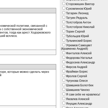
Сторожишин Виктор
Сухомлинов Юрий
Татарин Леонид
Татуин Редуаль
Толстобров Антон
омической политике, связанной с
Толстобров Николай
а с собственной экономической
Торин Сергей
нтов, тогда как арест Ходорковского
ьший всплеск.
Тубольцев Юрий
Тульчинский Борис
Угрюмов Самоцвет
(Кравченко Андрей)
Фанталов Алексей
Федорова Наталья
Федосеев Александр
Фирсов Андрей
Фрайман Борис
аторе, которые можно сделать через
й
Фролов Сергей
Чугунова Олеся
Шамшиев Болотбек
Шамшиев Чингиз
Я сам себе не нравлюсь!
Яковлев Алексей
Янущик Александр