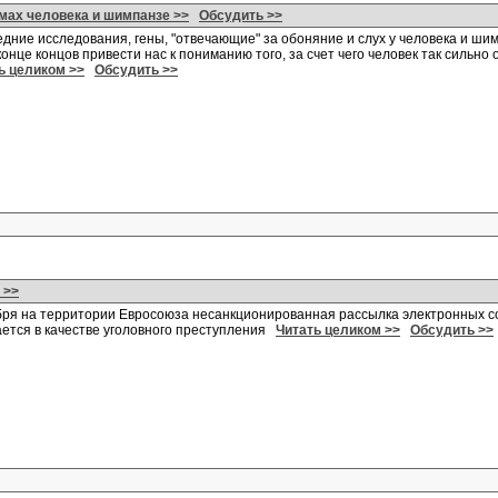
мах человека и шимпанзе >>
Обсудить >>
едние исследования, гены, "отвечающие" за обоняние и слух у человека и ши
онце концов привести нас к пониманию того, за счет чего человек так сильно
ь целиком >>
Обсудить >>
 >>
бря на территории Евросоюза несанкционированная рассылка электронных 
ется в качестве уголовного преступления
Читать целиком >>
Обсудить >>