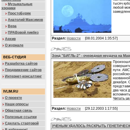
тысяч куб
Музыкальные
любой мом
хроники
замедленн
ПростоБуряк
Анатолий Максимов
Вера
ПРАВовой ликбез
Раздел:
Новости
[08.01.2004 1:35:57]
Архив
О журнале
Зонд "БИГЛЬ-2" - очередная неудача на Мар
ВЕБ-СТУДИЯ
Произошло
Разработка сайтов
совершить
Продвижение сайтов
пути. АМС
российско
Интернет-консалтинг
названной
декабря. 
представи
два часа 
IVLIM.RU
вспомнить
О проекте
Читать ц
Наши опросы
Раздел:
Новости
[29.12.2003 1:17:55]
Обратная связь
Полезные ссылки
Сделать стартовой
УЧЕНЫМ УДАЛОСЬ РАСКРЫТЬ ГЕНЕТИЧЕС
В избранное!