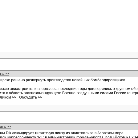
ть >>
ирске решено развернуть производство новейших бомбардировщиков
ские авиастроители впервые за последние годы договорились о крупном обо
ита в область главнокомандующего Военно-воздушными силами России гене
еликом >>
Обсудить >>
ить >>
ы РФ ликвидирует гигантскую линзу из авиатоплива в Азовском море.
или корреспонденту "РГ" в администрации города-курорта, под Ейском на 20