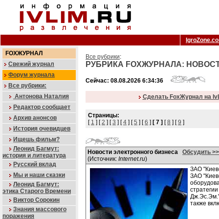
IgroZone.c
FOXЖУРНАЛ
Все рубрики
:
РУБРИКА FOXЖУРНАЛА: НОВОС
Свежий журнал
Форум журнала
Сейчас: 08.08.2026 6:34:36
Все рубрики:
Антонова Наталия
Сделать FoxЖурнал на Iv
Редактор сообщает
Страницы:
Архив анонсов
[
1
] [
2
] [
3
] [
4
] [
5
] [
6
]
[ 7 ]
[
8
] [
9
]
История очевидцев
Ищешь фильм?
Леонид Багмут:
Новости электронного бизнеса
Обсудить >>
история и литература
(Источник:
Internet.ru
)
Русский вклад
ЗАО "Киев
Мы и наши сказки
ЗАО "Киев
оборудова
Леонид Багмут:
стратегии
этика Старого Времени
Дж.Эс.Эм.
Виктор Сорокин
также вкл
Знания массового
поражения