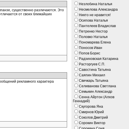
Незлобина Наталья
Несмелова Александра
мпанзе, существенно различаются. Это
 отличается от своих ближайших
Никто не нравится!
Осипова Наталья
Пантелеев Владислав
Петренко Нестор
Половко Наталья
Пономарева Елена
Поносов Иван
Попов Борис
Радзиховская Катарина
Расторгуев С.П.
Савостина Татьяна
Саяпин Михаил
Свичкарь Татьяна
сообщений рекламного характера
Селиванова Светлана
Семыкин Александр
Сенна Айртон (Алхов
Геннадий)
Скугорова Яна
Смирнов Юрий
Соколов Дмитрий
Сорокин Виктор
Сорокина Соня