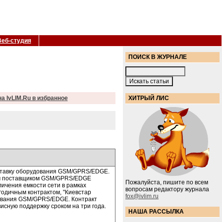
Веб-студия
ПОИСК В ЖУРНАЛЕ
а IvLIM.Ru в избранное
ХИТРЫЙ ЛИС
оставку оборудования GSM/GPRS/EDGE.
оим поставщиком GSM/GPRS/EDGE
Пожалуйста, пишите по всем
ичения емкости сети в рамках
вопросам редактору журнала
хгодичным контрактом, "Киевстар
fox@ivlim.ru
дования GSM/GPRS/EDGE. Контракт
висную поддержку сроком на три года.
НАША РАССЫЛКА