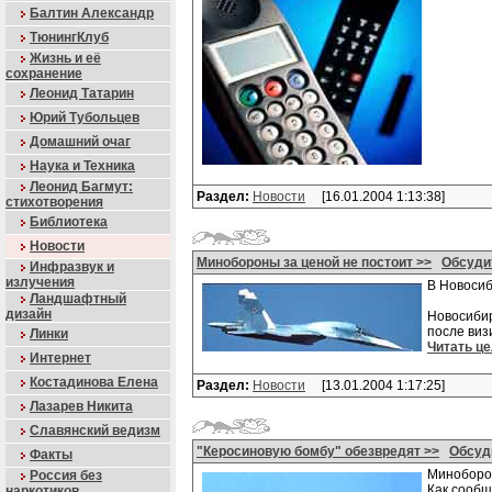
Балтин Александр
ТюнингКлуб
Жизнь и её
сохранение
Леонид Татарин
Юрий Тубольцев
Домашний очаг
Наука и Техника
Леонид Багмут:
Раздел:
Новости
[16.01.2004 1:13:38]
стихотворения
Библиотека
Новости
Минобороны за ценой не постоит >>
Обсуди
Инфразвук и
излучения
В Новосиб
Ландшафтный
дизайн
Новосибир
после виз
Линки
Читать ц
Интернет
Костадинова Елена
Раздел:
Новости
[13.01.2004 1:17:25]
Лазарев Никита
Славянский ведизм
"Керосиновую бомбу" обезвредят >>
Обсуд
Факты
Миноборон
Россия без
Как сообщ
наркотиков