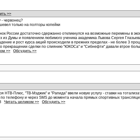
ить >>
 - червонец?
шевел только на полторы копейки
ок России достаточно сдержанно откликнулся на возможные перемены в экон
х из Думы и появлением любимого ученика академика Львова Сергея Глазьев
дение и рост курса акций происходили в прежних пределах - не более 3 проце
 о прекращении сделки по слиянию "ЮКОСа" и "Сибнефти" давали втрое бол
ком >>
Обсудить >>
ря НТВ-Плюс, "ТВ-Мэджик" и "Рапида" ввели новую услугу - ставки на тотализ
 по телефону и через SMS до момента начала прямых спортивных трансляци
03
Читать целиком >>
Обсудить >>