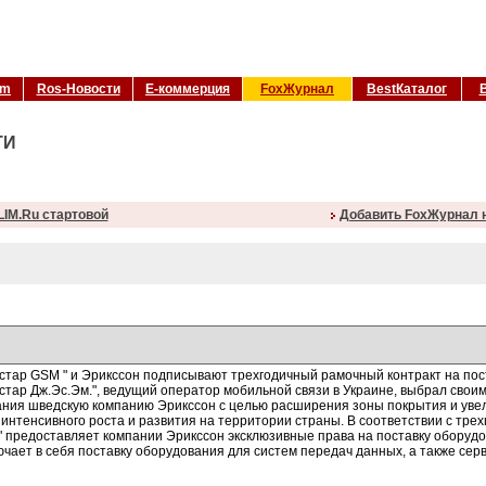
om
Ros-Новости
Е-коммерция
FoxЖурнал
BestКаталог
ТИ
LIM.Ru стартовой
Добавить FoxЖурнал н
стар GSM " и Эрикссон подписывают трехгодичный рамочный контракт на п
стар Дж.Эс.Эм.", ведущий оператор мобильной связи в Украине, выбрал св
ния шведскую компанию Эрикссон с целью расширения зоны покрытия и увел
 интенсивного роста и развития на территории страны. В соответствии с тре
" предоставляет компании Эрикссон эксклюзивные права на поставку обору
ючает в себя поставку оборудования для систем передач данных, а также сер