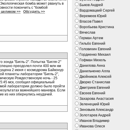
 Экологическая бомба может рвануть в
Быков Андрей
овности покончить с "бомбой
Вардомацкий Сергей
 целиком >>
Обсудить >>
Веремеев Юрий
Власов Павел
Воробьева Кристина
Вячеслав
Герман Артем
Гильбо Евгений
Головихин Евгений
Гордиенко Михаил
Гофман Михель
 зонда "Бигль-2". Попытка "Бигля-2"
Данилова Анна
успешно преодолел почти 400 млн км
пущена 2 июня с космодрома Байконур
Данильченко Алла
ной планеты лаборатории "Бигль-2",
Двойников Алексей
лическую Рождественскую ночь - 25
и 5:45 мск, сообщил официальный
Дворко Станислав
емой лаборатории должно было пройти
Дмитриев Евгений
о результатах важнейшего маневра. Если
Евсеев Евгений
ие из них обернулись неудачей.
Захарова Анастасия
Зеленецкий Юрий
Зиновьев Александр
Золотарев Андрей
Иванов Владимир
Иванова Олеся