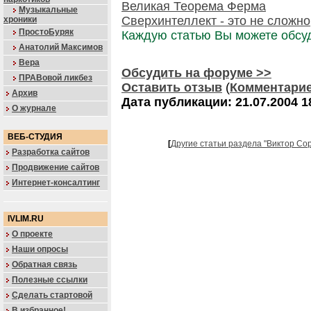
Великая Теорема Ферма
Музыкальные
Сверхинтеллект - это не сложно
хроники
ПростоБуряк
Каждую статью Вы можете обсу
Анатолий Максимов
Вера
Обсудить на форуме >>
ПРАВовой ликбез
Оставить отзыв
(
Комментари
Архив
Дата публикации: 21.07.2004 1
О журнале
ВЕБ-СТУДИЯ
[
Другие статьи раздела "Виктор Со
Разработка сайтов
Продвижение сайтов
Интернет-консалтинг
IVLIM.RU
О проекте
Наши опросы
Обратная связь
Полезные ссылки
Сделать стартовой
В избранное!