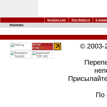
IgroZone.com
Ros-Новости
Е-комм
РЕКЛАМА
© 2003-
Перепе
неп
Присылайте
По