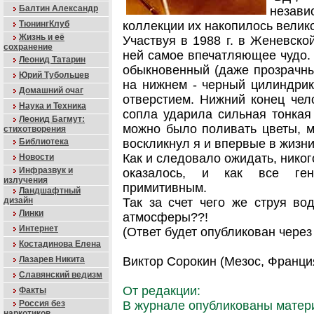
Балтин Александр
незави
ТюнингКлуб
коллекции их накопилось велико
Жизнь и её
Участвуя в 1988 г. в Женевско
сохранение
ней самое впечатляющее чудо.
Леонид Татарин
обыкновенный (даже прозрачный
Юрий Тубольцев
на нижнем - черный цилиндрик
Домашний очаг
отверстием. Нижний конец чело
Наука и Техника
сопла ударила сильная тонкая 
Леонид Багмут:
можно было поливать цветы, мыт
стихотворения
Библиотека
воскликнул я и впервые в жизн
Как и следовало ожидать, никог
Новости
Инфразвук и
оказалось, и как все ген
излучения
примитивным.
Ландшафтный
дизайн
Так за счет чего же струя в
Линки
атмосферы??!
Интернет
(Ответ будет опубликован через
Костадинова Елена
Лазарев Никита
Виктор Сорокин (Мезос, Франци
Славянский ведизм
От редакции:
Факты
Россия без
В журнале опубликованы матер
наркотиков