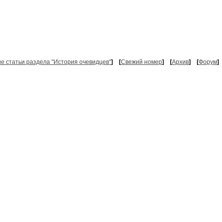
ие статьи раздела "История очевидцев"
]
[
Свежий номер
]
[
Архив
]
[
Форум
]