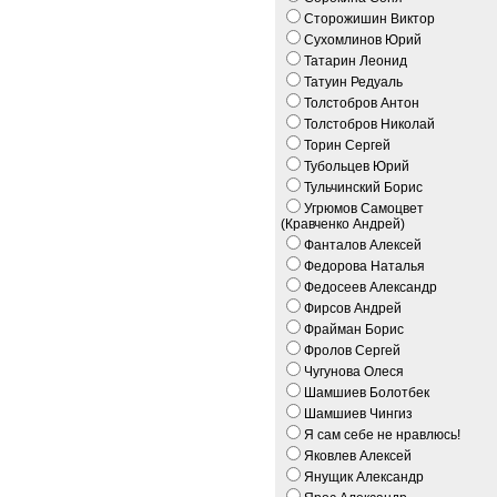
Сторожишин Виктор
Сухомлинов Юрий
Татарин Леонид
Татуин Редуаль
Толстобров Антон
Толстобров Николай
Торин Сергей
Тубольцев Юрий
Тульчинский Борис
Угрюмов Самоцвет
(Кравченко Андрей)
Фанталов Алексей
Федорова Наталья
Федосеев Александр
Фирсов Андрей
Фрайман Борис
Фролов Сергей
Чугунова Олеся
Шамшиев Болотбек
Шамшиев Чингиз
Я сам себе не нравлюсь!
Яковлев Алексей
Янущик Александр