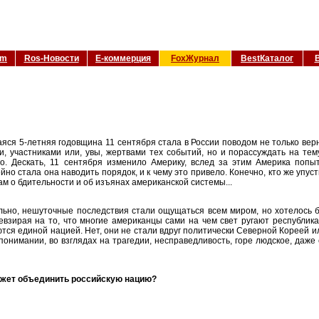
om
Ros-Новости
Е-коммерция
FoxЖурнал
BestКаталог
яся 5-летняя годовщина 11 сентября стала в России поводом не только верн
и, участниками или, увы, жертвами тех событий, но и порассуждать на те
го. Дескать, 11 сентября изменило Америку, вслед за этим Америка попы
но стала она наводить порядок, и к чему это привело. Конечно, кто же упу
м о бдительности и об изъянах американской системы...
льно, нешуточные последствия стали ощущаться всем миром, но хотелось 
Невзирая на то, что многие американцы сами на чем свет ругают республи
ся единой нацией. Нет, они не стали вдруг политически Северной Кореей ил
онимании, во взглядах на трагедии, несправедливость, горе людское, даже е
может объединить российскую нацию?