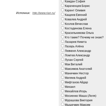
Каждан София
Караченцев Борис
Карент Оливия
Источник:
http://www.rian.ru/
Кащеев Евгений
Ковалев Андрей
Козлов Вячеслав
Костадинова Елена
Красильникова Ольга
Кто такие? Почему не знаю?
Лазарев Никита
Лазарь Алёна
Левченя Александр
Ломтев Александр
Лузан Сергей
Мак Виталий
Максимов Анатолий
Маничкин Нестор
Миляев Андрей
Мифтахов Айдар
Михаил
Михайлов Игорь
Мосиенко Маша (Леля)
Мурашова Виктория
Мышечкин Максим