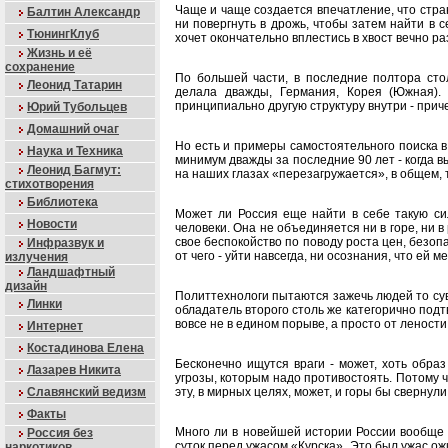
Чаще и чаще создается впечатление, что стран
Балтин Александр
ни повергнуть в дрожь, чтобы затем найти в 
ТюнингКлуб
хочет окончательно вплестись в хвост вечно 
Жизнь и её
сохранение
По большей части, в последние полтора сто
Леонид Татарин
делала дважды, Германия, Корея (Южная).
принципиально другую структуру внутри - причем
Юрий Тубольцев
Домашний очаг
Но есть и примеры самостоятельного поиска 
Наука и Техника
минимум дважды за последние 90 лет - когда в
Леонид Багмут:
на наших глазах «перезагружается», в общем, 
стихотворения
Библиотека
Может ли Россия еще найти в себе такую си
Новости
человеки. Она не объединяется ни в горе, ни в
свое беспокойство по поводу роста цен, безопа
Инфразвук и
от чего - уйти навсегда, ни осознания, что ей м
излучения
Ландшафтный
дизайн
Политтехнологи пытаются зажечь людей то сув
Линки
обладатель второго столь же категорично подтв
вовсе не в едином порыве, а просто от лености
Интернет
Костадинова Елена
Бесконечно ищутся враги - может, хоть обра
Лазарев Никита
угрозы, которым надо противостоять. Потому ч
Славянский ведизм
эту, в мирных целях, может, и горы бы свернул
Факты
Много ли в новейшей истории России вообще 
Россия без
суток перед ужасом «Курска». Это был ужас о
наркотиков