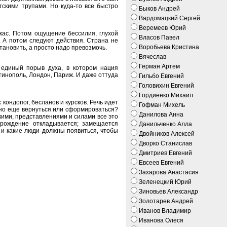
тскими трупами. Но куда-то все быстро
Быков Андрей
Вардомацкий Сергей
Веремеев Юрий
ужас. Потом ощущение бессилия, глухой
Власов Павел
. А потом следуют действия. Страна не
Воробьева Кристина
тановить, а просто надо превозмочь.
Вячеслав
Герман Артем
 единый порыв духа, в котором нация
нтинополь, Лондон, Париж. И даже оттуда
Гильбо Евгений
Головихин Евгений
Гордиенко Михаил
кондопог, бесланов и курсков. Речь идет
Гофман Михель
 оно еще вернуться или сформироваться?
Данилова Анна
ими, представлениями и силами все это
зрождение откладывается; замещается
Данильченко Алла
 и какие люди должны появиться, чтобы
Двойников Алексей
Дворко Станислав
Дмитриев Евгений
Евсеев Евгений
Захарова Анастасия
Зеленецкий Юрий
Зиновьев Александр
Золотарев Андрей
Иванов Владимир
Иванова Олеся