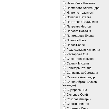
Незлобина Наталья
Несмелова Александра
Никто не нравится!
Осипова Наталья
Пантелеев Владислав
Петренко Нестор
Половко Наталья
Пономарева Елена
Поносов Иван
Попов Борис
Радзиховская Катарина
Расторгуев С.П.
Савостина Татьяна
Саяпин Михаил
Свичкарь Татьяна
Селиванова Светлана
Семыкин Александр
Сенна Айртон (Алхов
Геннадий)
Скугорова Яна
Смирнов Юрий
Соколов Дмитрий
Сорокин Виктор
Сорокина Соня