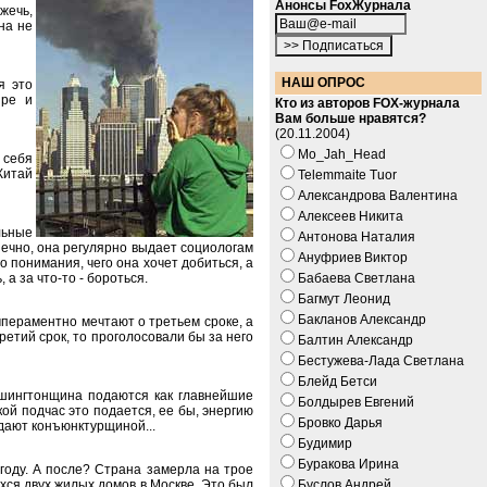
Анонсы FoxЖурнала
жечь,
на не
НАШ ОПРОС
я это
ире и
Кто из авторов FOX-журнала
Вам больше нравятся?
(20.11.2004)
Mo_Jah_Head
 себя
Китай
Telemmaite Tuor
Александрова Валентина
Алексеев Никита
льные
Антонова Наталия
конечно, она регулярно выдает социологам
Ануфриев Виктор
о понимания, чего она хочет добиться, а
 а за что-то - бороться.
Бабаева Светлана
Багмут Леонид
Бакланов Александр
мпераментно мечтают о третьем сроке, а
ретий срок, то проголосовали бы за него
Балтин Александр
Бестужева-Лада Светлана
Блейд Бетси
вашингтонщина подаются как главнейшие
Болдырев Евгений
кой подчас это подается, ее бы, энергию
Бровко Дарья
тдают конъюнктурщиной...
Будимир
Буракова Ирина
году. А после? Страна замерла на трое
хся двух жилых домов в Москве. Это был
Буслов Андрей