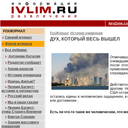
IgroZone.c
FOXЖУРНАЛ
FoxЖурнал
:
История очевидцев
:
Свежий журнал
ДУХ, КОТОРЫЙ ВЕСЬ ВЫШЕЛ
Форум журнала
Все рубрики:
Антонова Наталия
Отмечавша
очевидцам
Редактор сообщает
после это
Архив анонсов
прямолиней
сограждана
История очевидцев
Ищешь фильм?
Действите
Леонид Багмут:
другому. 
история и литература
США остают
Русский вклад
остались едины в человеческих ощущениях, в п
или достижение...
Мы и наши сказки
Леонид Багмут:
этика Старого Времени
Есть ли что-то такое же человеческое, что 
Виктор Сорокин
Знания массового
поражения