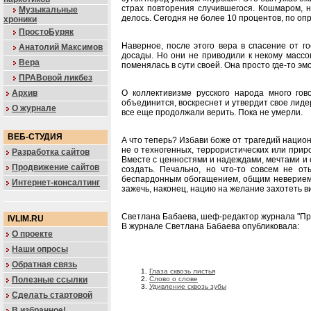
страх повторения случившегося. Кошмаром, н
Музыкальные
делось. Сегодня не более 10 процентов, по опро
хроники
ПростоБуряк
Наверное, после этого вера в спасение от г
Анатолий Максимов
досады. Но они не приводили к некому массо
Вера
поменялась в сути своей. Она просто где-то эм
ПРАВовой ликбез
Архив
О коллективизме русского народа много го
объединится, воскреснет и утвердит свое лиде
О журнале
все еще продолжали верить. Пока не умерли.
ВЕБ-СТУДИЯ
А что теперь? Избави боже от трагедий национ
не о техногенных, террористических или прир
Разработка сайтов
Вместе с ценностями и надеждами, мечтами и 
Продвижение сайтов
создать. Печально, но что-то совсем не о
беспардонным обогащением, общим неверием и
Интернет-консалтинг
зажечь, наконец, нацию на желание захотеть ви
Светлана Бабаева, шеф-редактор журнала "П
IVLIM.RU
В журнале Светлана Бабаева опубликовала:
О проекте
Наши опросы
Обратная связь
Глаза сквозь листья
Полезные ссылки
Слово о слове
Удивление сквозь зубы
Сделать стартовой
В избранное!