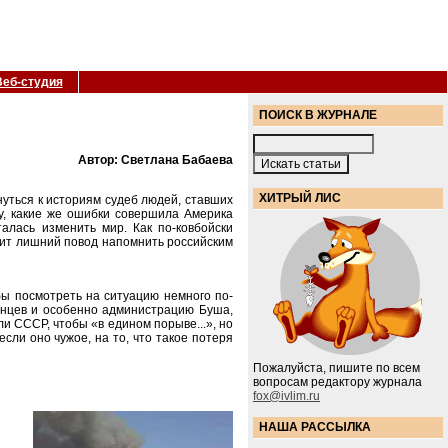
Веб-студия
ПОИСК В ЖУРНАЛЕ
Автор: Светлана Бабаева
ХИТРЫЙ ЛИС
уться к историям судеб людей, ставших
му, какие же ошибки совершила Америка
талась изменить мир. Как по-ковбойски
стит лишний повод напомнить российским
бы посмотреть на ситуацию немного по-
канцев и особенно администрацию Буша,
и СССР, чтобы «в едином порыве...», но
сли оно чужое, на то, что такое потеря
Пожалуйста, пишите по всем
вопросам редактору журнала
fox@ivlim.ru
НАША РАССЫЛКА