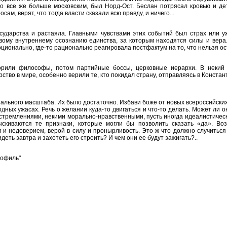
о все же больше московским, был Норд-Ост. Беслан потрясал кровью и де
сам, верят, что тогда власти сказали всю правду, и ничего...
осударства и растаяла. Главными чувствами этих событий был страх или 
вому внутреннему осознанию единства, за которым находятся силы и вера
оционально, где-то рационально реагировала постфактум на то, что нельзя ос
ворили философы, потом партийные боссы, церковные иерархи. В некий
рство в мире, особенно верили те, кто покидал страну, отправляясь в Конста
ального масштаба. Их было достаточно. Избави боже от новых всероссийских 
одных ужасах. Речь о желании куда-то двигаться и что-то делать. Может ли
стремлениями, некими морально-нравственными, пусть иногда идеалистическ
тыскиваются те признаки, которые могли бы позволить сказать «да». Во
 недоверием, верой в силу и пронырливость. Это ж что должно случиться
деть завтра и захотеть его строить? И чем они ее будут зажигать?..
рофиль"