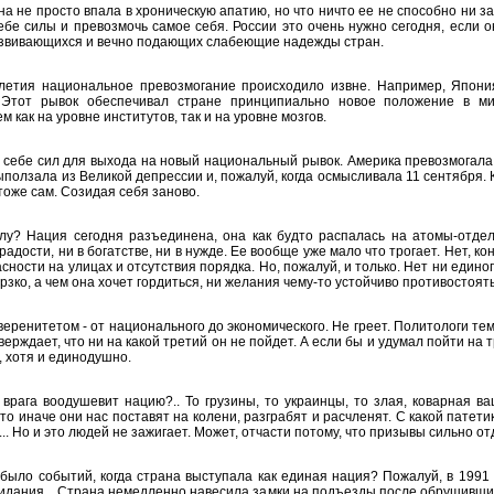
а не просто впала в хроническую апатию, но что ничто ее не способно ни за
себе силы и превозмочь самое себя. России это очень нужно сегодня, если о
развивающихся и вечно подающих слабеющие надежды стран.
летия национальное превозмогание происходило извне. Например, Япони
 Этот рывок обеспечивал стране принципиально новое положение в м
 как на уровне институтов, так и на уровне мозгов.
в себе сил для выхода на новый национальный рывок. Америка превозмогала
ыползала из Великой депрессии и, пожалуй, когда осмысливала 11 сентября. 
тоже сам. Созидая себя заново.
лу? Нация сегодня разъединена, она как будто распалась на атомы-отде
 радости, ни в богатстве, ни в нужде. Ее вообще уже мало что трогает. Нет, 
сности на улицах и отсутствия порядка. Но, пожалуй, и только. Нет ни единог
ерзко, а чем она хочет гордиться, ни желания чему-то устойчиво противостоять,
еренитетом - от национального до экономического. Не греет. Политологи те
ерждает, что ни на какой третий он не пойдет. А если бы и удумал пойти на т
, хотя и единодушно.
з врага воодушевит нацию?.. То грузины, то украинцы, то злая, коварная 
то иначе они нас поставят на колени, разграбят и расчленят. С какой патети
и... Но и это людей не зажигает. Может, отчасти потому, что призывы сильно о
было событий, когда страна выступала как единая нация? Пожалуй, в 1991 
жидания... Страна немедленно навесила замки на подъезды после обрушивши