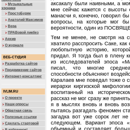
аксакалу были наивными, а мом
Музыкальные
хроники
мне сейчас кажется с высоты 
ПростоБуряк
манасчи я, конечно, говорил бы
Анатолий Максимов
вопросы, на которые мог бы
Вера
вероятности, один из ПОСВЯЩ
ПРАВовой ликбез
Тем не менее, не смотря на с
Архив
хватило расспросить Саке, как 
О журнале
любопытную историю, которо
придал. Я тогда был в плену к
ВЕБ-СТУДИЯ
из исследователей эпоса «М
Разработка сайтов
писал, что многие средне
Продвижение сайтов
способности объясняют воздейс
Интернет-консалтинг
Каралаев мне поведал тоже о с
иерархи киргизской мифологии
IVLIM.RU
воспитанный на историческо
рассказ не мог сразу же принят
О проекте
я в мыслях вновь и вновь во
Наши опросы
пытаясь разгадать феномен ста
Обратная связь
загадка вот уже сорок лет не
Полезные ссылки
следующем. Вариант эпоса 
Сделать стартовой
объемный и составляет больш
В избранное!