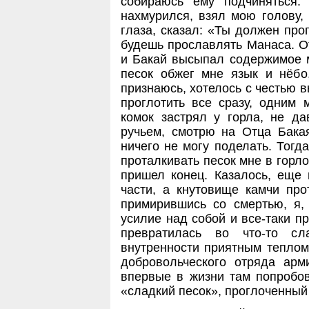
собираюсь ему подчиняться.
нахмурился, взял мою голову, 
глаза, сказал: «Ты должен прог
будешь прославлять Манаса. От
и Бакай высыпал содержимое м
песок обжег мне язык и нёбо
признаюсь, хотелось с честью 
проглотить все сразу, одним 
комок застрял у горла, не д
ручьем, смотрю на Отца Бакая
ничего не могу поделать. Тогд
проталкивать песок мне в горло
пришел конец. Казалось, еще 
части, а кнутовище камчи про
примирившись со смертью, я,
усилие над собой и все-таки пр
превратилась во что-то с
внутренности приятным теплом. 
добровольческого отряда арм
впервые в жизни там попробов
«сладкий песок», проглоченный