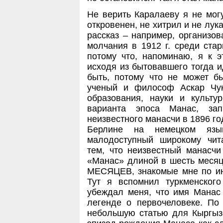
Не верить Каралаеву я не мог
откровенен, не хитрил и не лук
рассказ – например, организов
молчания в 1912 г. среди стар
потому что, напоминаю, я к э
исходя из бытовавшего тогда и
быть, потому что не может б
ученый и философ Аскар Чук
образования, науки и культу
варианта эпоса Манас, за
неизвестного манасчи в 1896 го
Берлине на немецком язык
малодоступный широкому чит
тем, что неизвестный манасч
«Манас» длиной в шесть месяц
МЕСЯЦЕВ, знакомые мне по и
Тут я вспомнил туркменского
убеждал меня, что имя Манас
легенде о первочеловеке. По
небольшую статью для Кыргыз