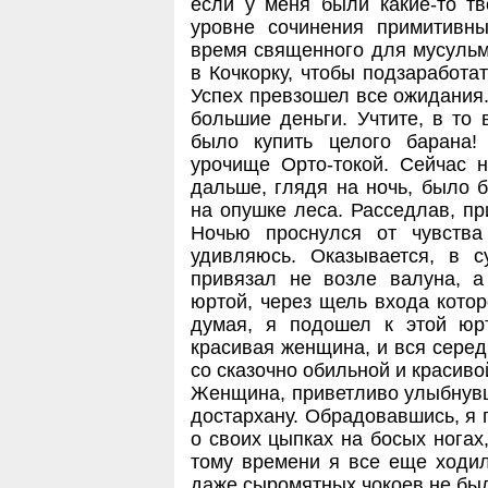
если у меня были какие-то тв
уровне сочинения примитивн
время священного для мусульм
в Кочкорку, чтобы подзаработа
Успех превзошел все ожидания.
большие деньги. Учтите, в то
было купить целого барана
урочище Орто-токой. Сейчас 
дальше, глядя на ночь, было 
на опушке леса. Расседлав, пр
Ночью проснулся от чувства
удивляюсь. Оказывается, в с
привязал не возле валуна, а
юртой, через щель входа котор
думая, я подошел к этой юрт
красивая женщина, и вся сере
со сказочно обильной и красивой
Женщина, приветливо улыбнувш
достархану. Обрадовавшись, я 
о своих цыпках на босых ногах
тому времени я все еще ходил
даже сыромятных чокоев не был