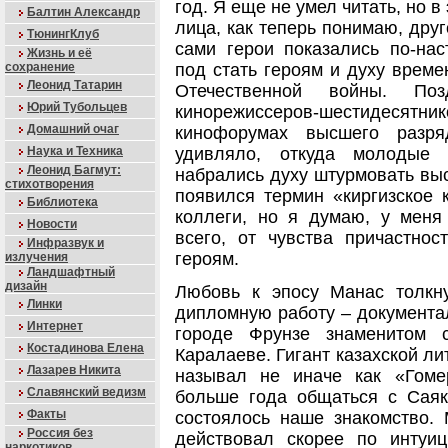
год. Я еще не умел читать, но в
Балтин Александр
лица, как теперь понимаю, друг
ТюнингКлуб
сами герои показались по-на
Жизнь и её
сохранение
под стать героям и духу време
Леонид Татарин
Отечественной войны. Поз
Юрий Тубольцев
кинорежиссеров-шестидесятник
Домашний очаг
кинофорумах высшего разря
Наука и Техника
удивляло, откуда молодые 
Леонид Багмут:
набрались духу штурмовать выс
стихотворения
появился термин «киргизское 
Библиотека
коллеги, но я думаю, у меня
Новости
всего, от чувства причастно
Инфразвук и
героям.
излучения
Ландшафтный
дизайн
Любовь к эпосу Манас толкн
Линки
дипломную работу – документа
Интернет
городе Фрунзе знаменитом 
Костадинова Елена
Каралаеве. Гигант казахской ли
Лазарев Никита
называл не иначе как «Гоме
Славянский ведизм
больше года общаться с Саяк
Факты
состоялось наше знакомство.
Россия без
действовал скорее по интуи
наркотиков