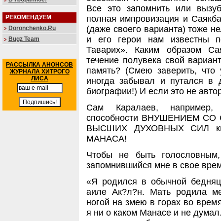
Все это запомнить или вызуб
РЕКОМЕНДУЕМ
полная импровизация и Саякба
(даже своего варианта) тоже не
Doronchenko.Ru
и его герои нам известны п
Bugz Team
Таварих». Каким образом С
течение полувека свой вариан
РАССЫЛКА АНОНСОВ
память? (Смею заверить, что
ЖУРНАЛА ХИТРОГО
ЛИСА
иногда забывал и путался в 
биографии!) И если это не авто
Сам Каралаев, например,
способности ВНУШЕНИЕМ СО
ВЫСШИХ ДУХОВНЫХ СИЛ кыр
МАНАСА!
Чтобы не быть голословным,
запомнившийся мне в свое вре
«Я родился в обычной бедняцк
аиле Ак?л?н. Мать родила м
ногой на змею в горах во врем
я ни о каком Манасе и не думал