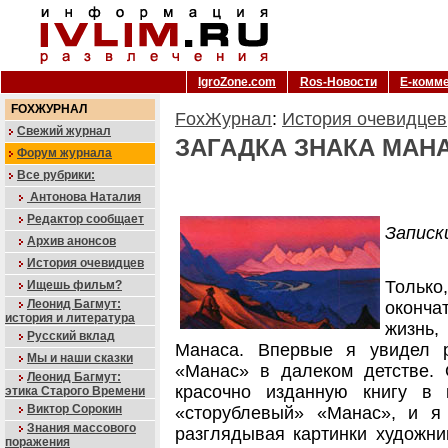
IgroZone.com
Ros-Новости
Е-комм
FOXЖУРНАЛ
FoxЖурнал
:
История очевидцев
Свежий журнал
ЗАГАДКА ЗНАКА МАН
Форум журнала
Все рубрики:
Антонова Наталия
Редактор сообщает
Записк
Архив анонсов
История очевидцев
Только
Ищешь фильм?
Леонид Багмут:
оконча
история и литература
жизнь,
Русский вклад
Манаса. Впервые я увидел р
Мы и наши сказки
«Манас» в далеком детстве. 
Леонид Багмут:
красочно изданную книгу в 
этика Старого Времени
Виктор Сорокин
«сторублевый» «Манас», и я
Знания массового
разглядывая картинки художни
поражения