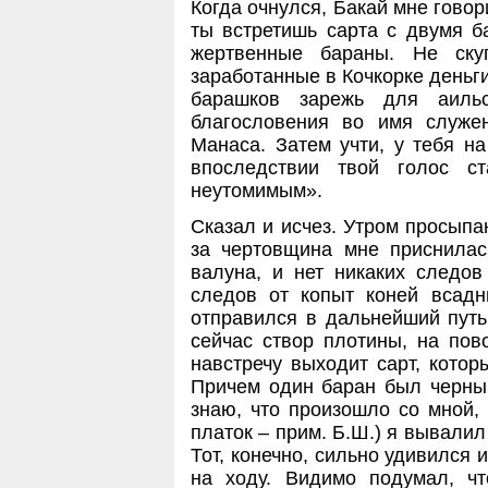
Когда очнулся, Бакай мне говор
ты встретишь сарта с двумя б
жертвенные бараны. Не ску
заработанные в Кочкорке деньги
барашков зарежь для аиль
благословения во имя служе
Манаса. Затем учти, у тебя на
впоследствии твой голос с
неутомимым».
Сказал и исчез. Утром просыпа
за чертовщина мне приснилас
валуна, и нет никаких следов
следов от копыт коней всадн
отправился в дальнейший путь.
сейчас створ плотины, на пов
навстречу выходит сарт, котор
Причем один баран был черный
знаю, что произошло со мной, 
платок – прим. Б.Ш.) я вывалил 
Тот, конечно, сильно удивился 
на ходу. Видимо подумал, ч