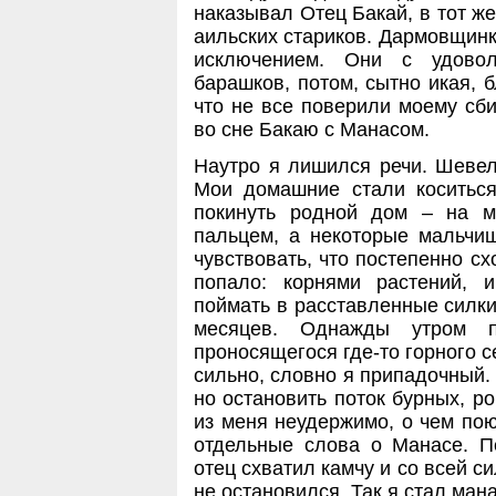
наказывал Отец Бакай, в тот ж
аильских стариков. Дармовщинк
исключением. Они с удово
барашков, потом, сытно икая, 
что не все поверили моему сб
во сне Бакаю с Манасом.
Наутро я лишился речи. Шевелю
Мои домашние стали коситьс
покинуть родной дом – на м
пальцем, а некоторые мальчиш
чувствовать, что постепенно сх
попало: корнями растений, и
поймать в расставленные силки
месяцев. Однажды утром п
проносящегося где-то горного се
сильно, словно я припадочный. 
но остановить поток бурных, р
из меня неудержимо, о чем пою
отдельные слова о Манасе. П
отец схватил камчу и со всей си
не остановился. Так я стал ма