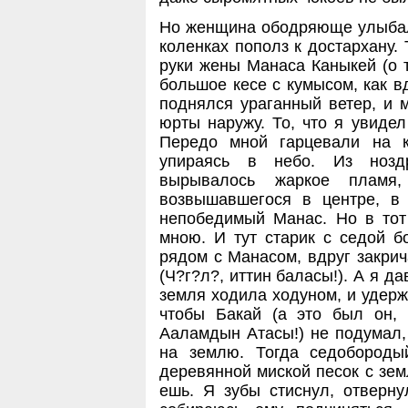
Но женщина ободряюще улыбала
коленках пополз к достархану. 
руки жены Манаса Каныкей (о т
большое кесе с кумысом, как в
поднялся ураганный ветер, и 
юрты наружу. То, что я увидел
Передо мной гарцевали на к
упираясь в небо. Из нозд
вырывалось жаркое пламя,
возвышавшегося в центре, в
непобедимый Манас. Но в тот
мною. И тут старик с седой б
рядом с Манасом, вдруг закрич
(Ч?г?л?, иттин баласы!). А я да
земля ходила ходуном, и удерж
чтобы Бакай (а это был он,
Ааламдын Атасы!) не подумал, 
на землю. Тогда седобороды
деревянной миской песок с земл
ешь. Я зубы стиснул, отверну