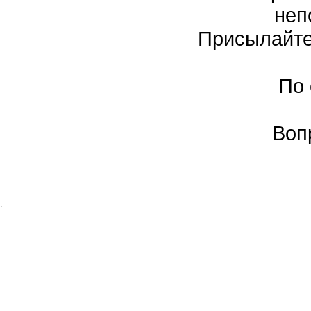
неп
Присылайте
По
Воп
: