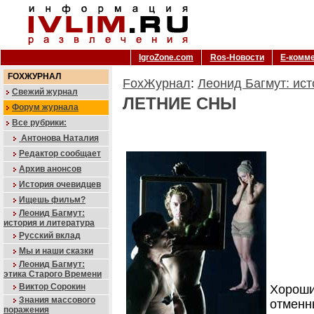
IgroZone.com
Ros-Новости
Е-комм
FOXЖУРНАЛ
FoxЖурнал
:
Леонид Багмут: ист
Свежий журнал
ЛЕТНИЕ СНЫ
Форум журнала
Все рубрики:
Антонова Наталия
Редактор сообщает
Архив анонсов
История очевидцев
Ищешь фильм?
Леонид Багмут:
история и литература
Русский вклад
Мы и наши сказки
Леонид Багмут:
этика Старого Времени
Виктор Сорокин
Хорош
Знания массового
отмен
поражения