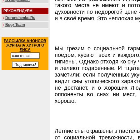
такого места не имеют и пото
РЕКОМЕНДУЕМ
духовности по недорогой цене -
и в своё время. Это неплохая м
Doronchenko.Ru
Bugz Team
РАССЫЛКА АНОНСОВ
ЖУРНАЛА ХИТРОГО
Мы грезим о социальной гарм
ЛИСА
поедом, кусают всех и каждого
гигиены. Однако отходя ко сну
и лелеют подаренные. И тщате
заметили: если полученных уку
видит сны утопического характ
не достанет, и о Хороших Люд
оппоненты во снах ни мест,
хорошо.
Летние сны окрашены в пастель
от социальной тревожности, 