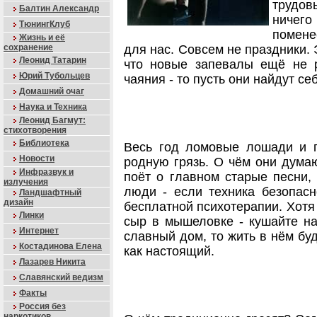
трудов
Балтин Александр
ничег
ТюнингКлуб
помене
Жизнь и её
сохранение
для нас. Совсем не праздники. 
Леонид Татарин
что новые запевалы ещё не р
Юрий Тубольцев
чаяния - то пусть они найдут се
Домашний очаг
Наука и Техника
Леонид Багмут:
стихотворения
Библиотека
Весь год ломовые лошади и 
Новости
родную грязь. О чём они думаю
Инфразвук и
поёт о главном старые песни,
излучения
люди - если техника безопасн
Ландшафтный
дизайн
бесплатной психотерапии. Хотя
Линки
сыр в мышеловке - кушайте на
Интернет
славный дом, то жить в нём буд
Костадинова Елена
как настоящий.
Лазарев Никита
Славянский ведизм
Факты
Россия без
наркотиков