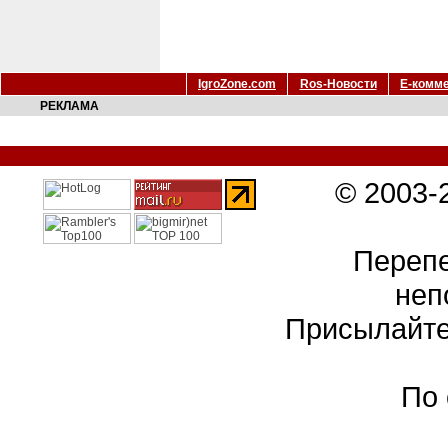
IgroZone.com
Ros-Новости
Е-комм
РЕКЛАМА
© 2003-
Перепе
неп
Присылайте
По