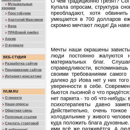
О чём традиционно грезят? Со
Музыкальные
Купала опросам, структура сн
хроники
преобладают, хотя обвинит
ПростоБуряк
умещается в 700 долларов еж
Анатолий Максимов
скромно мечтают люди! Да навер
Вера
ПРАВовой ликбез
Архив
О журнале
Мечты наши окрашены зависть
люди постоянно жалуются н
ВЕБ-СТУДИЯ
материальных благ. Слуш
Разработка сайтов
справедливости, вспоминаешь 
Продвижение сайтов
своими требованиями самого
Интернет-консалтинг
далеко до Иова нет у них того
уверенности в себе. Современ
IVLIM.RU
бьются лысиной о что придётся: 
нет паркета - то об что-нибудь:
О проекте
психотерапевты давно заме
Наши опросы
Действительно, очень тонко
Обратная связь
холодильнике у живого человек
Полезные ссылки
куда положить блага духовные.
Сделать стартовой
ими всё же разживётся. А лю
В избранное!