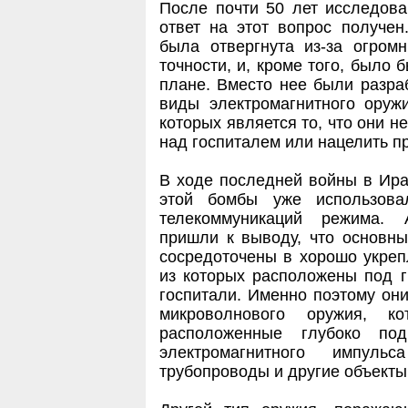
После почти 50 лет исследова
ответ на этот вопрос получе
была отвергнута из-за огром
точности, и, кроме того, было 
плане. Вместо нее были разр
виды электромагнитного ору
которых является то, что они н
над госпиталем или нацелить п
В ходе последней войны в Ирак
этой бомбы уже использова
телекоммуникаций режима. 
пришли к выводу, что основн
сосредоточены в хорошо укреп
из которых расположены под г
госпитали. Именно поэтому он
микроволнового оружия, к
расположенные глубоко по
электромагнитного импуль
трубопроводы и другие объекты