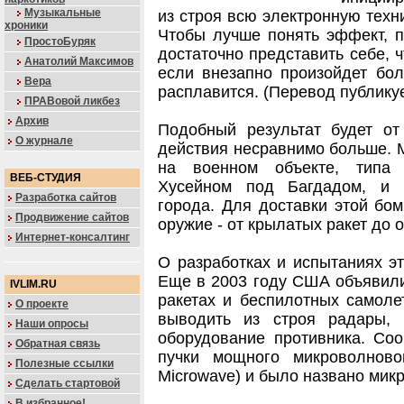
Музыкальные
из строя всю электронную техн
хроники
Чтобы лучше понять эффект, п
ПростоБуряк
достаточно представить себе, 
Анатолий Максимов
если внезапно произойдет бол
Вера
расплавится. (Перевод публикует
ПРАВовой ликбез
Архив
Подобный результат будет от
О журнале
действия несравнимо больше. М
на военном объекте, типа 
ВЕБ-СТУДИЯ
Хусейном под Багдадом, и 
Разработка сайтов
города. Для доставки этой бо
Продвижение сайтов
оружие - от крылатых ракет до
Интернет-консалтинг
О разработках и испытаниях э
Еще в 2003 году США объявили
IVLIM.RU
ракетах и беспилотных самоле
О проекте
выводить из строя радары,
Наши опросы
оборудование противника. Соо
Обратная связь
пучки мощного микроволнов
Полезные ссылки
Microwave) и было названо ми
Сделать стартовой
В избранное!