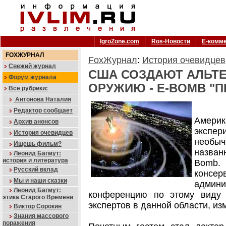
IgroZone.com
Ros-Новости
Е-комм
FOXЖУРНАЛ
FoxЖурнал
:
История очевидцев
Свежий журнал
США СОЗДАЮТ АЛЬТ
Форум журнала
ОРУЖИЮ - E-BOMB "
Все рубрики:
Антонова Наталия
Редактор сообщает
Америк
Архив анонсов
экспер
История очевидцев
необы
Ищешь фильм?
назван
Леонид Багмут:
история и литература
Bomb. 
Русский вклад
конс
Мы и наши сказки
админи
Леонид Багмут:
конференцию по этому виду 
этика Старого Времени
экспертов в данной области, из
Виктор Сорокин
Знания массового
поражения