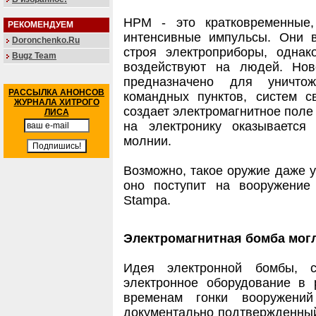
HPM - это кратковременные,
РЕКОМЕНДУЕМ
интенсивные импульсы. Они 
Doronchenko.Ru
строя электроприборы, однак
Bugz Team
воздействуют на людей. Нов
предназначено для уничтож
РАССЫЛКА АНОНСОВ
командных пунктов, систем с
ЖУРНАЛА ХИТРОГО
создает электромагнитное поле 
ЛИСА
на электронику оказывается
молнии.
Возможно, такое оружие даже 
оно поступит на вооружени
Stampa.
Электромагнитная бомба мог
Идея электронной бомбы, 
электронное оборудование в 
временам гонки вооружен
документально подтвержденный