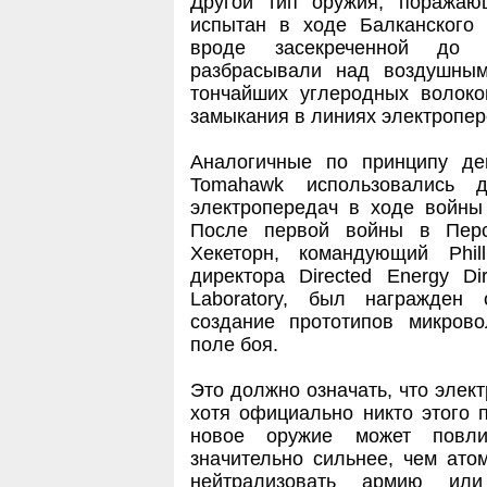
Другой тип оружия, поражаю
испытан в ходе Балканского 
вроде засекреченной до п
разбрасывали над воздушным
тончайших углеродных волок
замыкания в линиях электропер
Аналогичные по принципу де
Tomahawk использовались 
электропередач в ходе войны
После первой войны в Перс
Хекеторн, командующий Phil
директора Directed Energy Dir
Laboratory, был награжден
создание прототипов микрово
поле боя.
Это должно означать, что элек
хотя официально никто этого 
новое оружие может повл
значительно сильнее, чем ато
нейтрализовать армию или