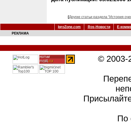
[
Другие статьи раздела "История оче
IgroZone.com
Ros-Новости
Е-комм
РЕКЛАМА
© 2003-
Перепе
неп
Присылайте
По