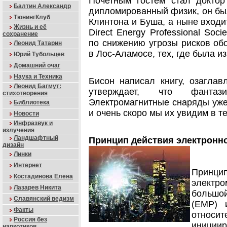
Почетным гостем стал доктор
Балтин Александр
дипломированный физик, он бы
ТюнингКлуб
Клинтона и Буша, а ныне входи
Жизнь и её
Direct Energy Professional Soc
сохранение
по снижению угрозы рисков об
Леонид Татарин
в Лос-Аламосе, тех, где была и
Юрий Тубольцев
Домашний очаг
Наука и Техника
Бисон написал книгу, озаглав
Леонид Багмут:
утверждает, что фанта
стихотворения
Электромагнитные снаряды уже
Библиотека
и очень скоро мы их увидим в т
Новости
Инфразвук и
излучения
Ландшафтный
Принцип действия электронн
дизайн
Линки
Интернет
Принц
Костадинова Елена
электро
Лазарев Никита
большой
Славянский ведизм
(EMP) 
Факты
относи
Россия без
инициир
наркотиков