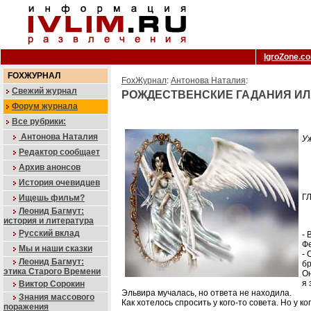
IgroZone.c
FOXЖУРНАЛ
FoxЖурнал
:
Антонова Наталия
:
Свежий журнал
РОЖДЕСТВЕНСКИЕ ГАДАНИЯ ИЛ
Форум журнала
Все рубрики:
Антонова Наталия
У
Редактор сообщает
Архив анонсов
История очевидцев
ГЛ
Ищешь фильм?
Леонид Багмут:
история и литература
Русский вклад
- 
Фе
Мы и наши сказки
- 
Леонид Багмут:
бр
этика Старого Времени
Он
я 
Виктор Сорокин
Эльвира мучалась, но ответа не находила.
Знания массового
Как хотелось спросить у кого-то совета. Но у ког
поражения