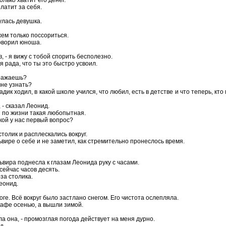
олько хватит его денег.
платит за себя.
улась девушка.
ожем только поссориться.
говорил юноша.
в, - я вижу с тобой спорить бесполезно.
я рада, что ты это быстро усвоил.
зражаешь?
мне узнать?
садик ходил, в какой школе учился, что любил, есть в детстве и что теперь, кт
 - сказал Леонид.
 я по жизни такая любопытная.
какой у нас первый вопрос?
толик и расплескались вокруг.
вире о себе и не заметил, как стремительно пронеслось время.
львира поднесла к глазам Леонида руку с часами.
, сейчас часов десять.
за столика.
еонид.
ге. Всё вокруг было застлано снегом. Его чистота ослепляла.
 кафе осенью, а вышли зимой.
ла она, - промозглая погода действует на меня дурно.