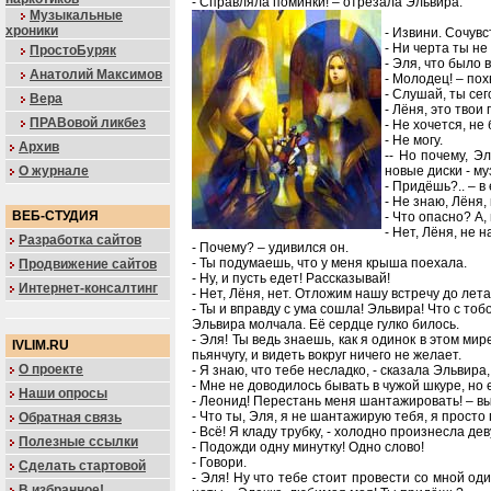
- Справляла поминки! – отрезала Эльвира.
Музыкальные
хроники
- Извини. Сочув
- Ни черта ты н
ПростоБуряк
- Эля, что было 
Анатолий Максимов
- Молодец! – по
- Слушай, ты сег
Вера
- Лёня, это твои
ПРАВовой ликбез
- Не хочется, не
- Не могу.
Архив
-- Но почему, Э
О журнале
новые диски - м
- Придёшь?.. – в
- Не знаю, Лёня,
ВЕБ-СТУДИЯ
- Что опасно? А,
- Нет, Лёня, не 
Разработка сайтов
- Почему? – удивился он.
- Ты подумаешь, что у меня крыша поехала.
Продвижение сайтов
- Ну, и пусть едет! Рассказывай!
Интернет-консалтинг
- Нет, Лёня, нет. Отложим нашу встречу до лета
- Ты и вправду с ума сошла! Эльвира! Что с тоб
Эльвира молчала. Её сердце гулко билось.
- Эля! Ты ведь знаешь, как я одинок в этом мир
IVLIM.RU
пьянчугу, и видеть вокруг ничего не желает.
О проекте
- Я знаю, что тебе несладко, - сказала Эльвира, 
- Мне не доводилось бывать в чужой шкуре, но 
Наши опросы
- Леонид! Перестань меня шантажировать! – в
- Что ты, Эля, я не шантажирую тебя, я просто
Обратная связь
- Всё! Я кладу трубку, - холодно произнесла де
Полезные ссылки
- Подожди одну минутку! Одно слово!
- Говори.
Сделать стартовой
- Эля! Ну что тебе стоит провести со мной од
В избранное!