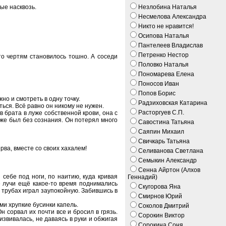
ые насквозь.
Незлобина Наталья
Несмелова Александра
Никто не нравится!
Осипова Наталья
Пантелеев Владислав
Петренко Нестор
то чертям становилось тошно. А соседи
Половко Наталья
Пономарева Елена
Поносов Иван
Попов Борис
но и смотреть в одну точку.
Радзиховская Катарина
ться. Всё равно он никому не нужен.
Расторгуев С.П.
 брата в луже собственной крови, она с
уже был без сознания. Он потерял много
Савостина Татьяна
Саяпин Михаил
Свичкарь Татьяна
рва, вместе со своих хахалем!
Селиванова Светлана
Семыкин Александр
Сенна Айртон (Алхов
 себе под ноги, по наитию, куда кривая
Геннадий)
 лучи ещё какое-то время поднимались
Скугорова Яна
х трубах играл заупокойную. Забившись в
Смирнов Юрий
и хрупкие бусинки капель.
Соколов Дмитрий
 сорвал их почти все и бросил в грязь.
Сорокин Виктор
извивалась, не даваясь в руки и обжигая
Сорокина Соня