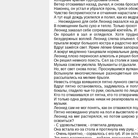
холодные крылья пурпуровым огнём.
Ветер отскакивал назад, рычал, и снова бросал
Наконец, он устал и убрался прочь, тряся об
Чувство бесприютности и отчаяния нарастали 
А тут ещё дождь усилился и полил, как из ведр
… Неожиданно для себя Леонид оказался на ди
В помещении было сухо и тепло. Только грохот
Леонид заказал себе согревающий коктейль. И 
Он прошёл в зал и огляделся. Хотя трудн
безудержных воплей. Леонид слегка опьянел.
прыгали вокруг большого костра и радостно во
Вдруг зажёгся свет. Яркие лёгкие блики запорх
А вокруг медленно танцевали нормальные деву
Леонид плохо переносил алкоголь и решил боль
Он решил немного поесть. Сел за столик и зак
Музыка совсем умолкла. Музыканты отдыхали. И
Но, вот свет снова погас. Проснувшимся вулка
Вспыхнули многочисленные разноцветные огни
рассыпались на мелкие брызги.
Невесть откуда взявшееся пятно лунного свет
Вдруг пятно остановилось, задумалось и поп
бокалы, гладило чьи-то руки, скользило по лица
Кто-то отмахивался от пятна, кто-то отворачив
И только одна девушка никак не реагировала 
музыки.
Леонид сам не мог понять, как он отважился по
Пятно неожиданно упало на пол и высветило е
Леонид на миг растерялся, но потом широко у
освоиться?
- С удовольствием, - ответила девушка.
Она встала из-за стола и протянула ему руку, -
- Очень приятно, - сорвалось с его губ. И он о