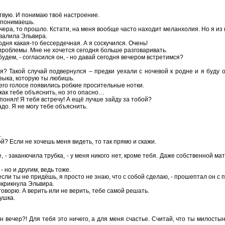
ствую. И понимаю твоё настроение.
е понимаешь.
вчера, то прошло. Кстати, на меня вообще часто находит меланхолия. Но я и
хвалила Эльвира.
одня какая-то бессердечная. А я соскучился. Очень!
 проблемы. Мне не хочется сегодня больше разговаривать.
 будем, - согласился он, - но давай сегодня вечером встретимся?
ля? Такой случай подвернулся – предки уехали с ночевой к родне и я буду 
узыка, которую ты любишь.
 его голосе появились робкие просительные нотки.
 как тебе объяснить, но это опасно…
 понял! Я тебя встречу! А ещё лучше зайду за тобой?
надо. Я не могу тебе объяснить.
.
ой? Если не хочешь меня видеть, то так прямо и скажи.
е, - заканючила трубка, - у меня никого нет, кроме тебя. Даже собственной м
- но и другим, ведь тоже.
если ты не придёшь, я просто не знаю, что с собой сделаю, - прошептал он с
ыкрикнула Эльвира.
 говорю. А верить или не верить, тебе самой решать.
вушка.
ин вечер?! Для тебя это ничего, а для меня счастье. Считай, что ты милост