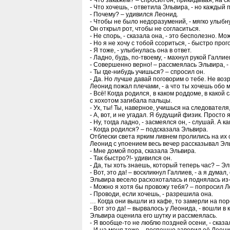
- Что закажем? – спросил он, прикидывая, на ск
- Что хочешь, - ответила Эльвира, - но каждый 
- Почему? – удивился Леонид.
- Чтобы не было недоразумений, - мягко улыбн
Он открыл рот, чтобы не согласиться.
- Не спорь, - сказала она, - это бесполезно. М
- Но я не хочу с тобой ссориться, - быстро про
- Я тоже, - улыбнулась она в ответ.
- Ладно, будь, по-твоему, - махнул рукой Галлие
- Совершенно верно! – рассмеялась Эльвира, - 
- Ты где-нибудь учишься? – спросил он.
- Да. Но лучше давай поговорим о тебе. Не во
Леонид пожал плечами, - а что ты хочешь обо 
- Всё! Когда родился, в каком роддоме, в какой 
с хохотом загибала пальцы.
- Ух, ты! Ты, наверное, учишься на следователя,
- А, вот, и не угадал. Я будущий физик. Просто
- Ну, тогда ладно, - засмеялся он, - слушай. А 
- Когда родился? – подсказала Эльвира.
Отблески света ярким ливнем пролились на их с
Леонид с упоением весь вечер рассказывал Эль
- Мне домой пора, сказала Эльвира.
- Так быстро?!- удивился он.
- Да, ты хоть знаешь, который теперь час? – Э
- Вот, это да! – воскликнул Галлиев, - а я думал
Эльвира весело расхохоталась и поднялась из-
- Можно я хотя бы провожу тебя? – попросил Л
- Проводи, если хочешь, - разрешила она.
… Когда они вышли из кафе, то замерли на поро
- Вот это да! – вырвалось у Леонида, - вошли в
Эльвира оценила его шутку и рассмеялась.
- Я вообще-то не люблю поздней осени, - сказа