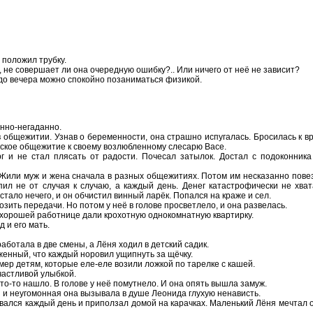
н положил трубку.
, не совершает ли она очередную ошибку?.. Или ничего от неё не зависит?
о до вечера можно спокойно позаниматься физикой.
нно-негаданно.
общежитии. Узнав о беременности, она страшно испугалась. Бросилась к вра
жское общежитие к своему возлюбленному слесарю Васе.
 и не стал плясать от радости. Почесал затылок. Достал с подоконника 
 Жили муж и жена сначала в разных общежитиях. Потом им несказанно повез
ил не от случая к случаю, а каждый день. Денег катастрофически не хват
стало нечего, и он обчистил винный ларёк. Попался на краже и сел.
зить передачи. Но потом у неё в голове просветлело, и она развелась.
и хорошей работнице дали крохотную однокомнатную квартирку.
 и его мать.
работала в две смены, а Лёня ходил в детский садик.
женный, что каждый норовил ущипнуть за щёчку.
ер детям, которые еле-еле возили ложкой по тарелке с кашей.
частливой улыбкой.
 что-то нашло. В голове у неё помутнело. И она опять вышла замуж.
я и неугомонная она вызывала в душе Леонида глухую ненависть.
вался каждый день и приползал домой на карачках. Маленький Лёня мечтал о