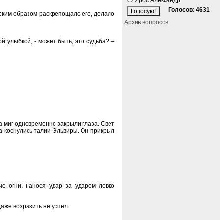
Ярос Александр
Голосов: 4631
еским образом раскрепощало его, делало
Архив вопросов
ой улыбкой, - может быть, это судьба? –
а миг одновременно закрыли глаза. Свет
а коснулись талии Эльвиры. Он прикрыл
ые огни, нанося удар за ударом ловко
даже возразить не успел.