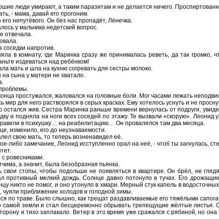
рошие люди умирают, а таким паразитам и не делается ничего. Проспиртованн
ь, - мама, давай его прогоним.
 его непутёвого. Он без нас пропадёт, Лёнечка.
лось у мальчика недетский вопрос.
е отвечала.
овала.
а соседки напротив.
ла в комнату, где Маринка сразу же принималась реветь, да так громко, ч
аньте издеваться над ребёнком!
хала мать и шла на кухню согревать для сестры молоко.
 на сына у матери не хватало.
а.
 проблемы.
конца простужался, жаловался на головные боли. Мог часами лежать неподвиж
 мир для него растворялся в серых красках. Ему хотелось уснуть и не просну
 остался жив. Сестра Маринка раньше времени вернулась от подруги, увидев
ку и подняла на ноги всех соседей по этажу. Те вызвали «скорую». Леонид 
отправили в психушку… на реабилитацию… Он провалялся там два месяца.
е, изменило, его до неузнаваемости.
алел свою мать, то теперь возненавидел её.
кое-либо замечание, Леонид исступленно орал на неё, - чтоб ты загнулась, сте
тет.
 с ровесниками.
чима, а значит, была безобразная пьянка.
 свои стопы, чтобы подольше не появляться в квартире. Он брёл, не глядя
л противный мелкий дождь. Солнце давно потонуло в тучах. Его дрожащие
нцу никто не помог, и оно утонуло в хмари. Мерный стук капель в водосточны
, чуяли приближение холодов и голодной зимы.
я по траве. Было слышно, как трещат раздавливаемые его тяжёлыми сапогам
о самой земли и стал бесцеремонно обрывать трепещущие жёлтые листья. Он
торону и тихо заплакало. Ветер в это время уже сражался с рябиной, но она 