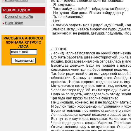
ноты, - Элечка, любимая моя! Ты придёшь?
- Я подумаю…
- Так я зайду за тобой! – обрадовался Леонид.
РЕКОМЕНДУЕМ
- Не нужно. Жди дома. Я сама найду дорогу.
Doronchenko.Ru
- Ты не обманешь?
- Нет.
Bugz Team
- Спасибо радость моя! Целую. Жду. Отбой, - о
Эльвира, вслушиваясь в короткие гудки, думала
Так ничего и, не решив, девушка подумала, чт
РАССЫЛКА АНОНСОВ
ЖУРНАЛА ХИТРОГО
ЛИСА
ЛЕОНИД
Леонид Галлиев появился на божий свет нежда
Его мать работала швеёй-мотористкой. Жила в 
поздно. Вся зарёванная она отправилась в му
Выслушав девушку, Вася не пришёл в восторг
согласился жениться на беременной подруге.
Так брак родителей стал вынужденной мерой.
общежитии. К этому времени, отец Леонида п
пропивал. Настало время, когда пропивать ему 
Мать сначала наладилась писать ему письма, во
Через полтора года, ей, как матери-одиночке 
Надо было видеть, как радовались этому Леонид
Три года они прожили вполне счастливо.
Не шиковали, конечно, но и не голодали. Мать 
И был он такой хорошенький, пухленький и ухо
Воспитательницы постоянно ставили его в прим
Лёня радовался каждой похвале и расцветал с
Вот тут-то и случилось несчастье. На его мать
Через год родилась сестра Маринка. Горласта
Отчим оказался ничуть не лучше отца. Он напи