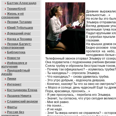
Балтин Александр
ТюнингКлуб
Древние выражались
Жизнь и её
реальностью…»
сохранение
Но если бы это было
Леонид Татарин
Эльвира отправилась
Взгляд девушки упа
Юрий Тубольцев
маленькая тучка по
Падал крупными хло
Домашний очаг
В сугробах прыгали
Наука и Техника
глазками.
Леонид Багмут:
На крышах домов сн
стихотворения
Бедно-розовое пла
пролился на небо,
Библиотека
неподвижно-белые с
Новости
Телефонный звонок оторвал Эльвиру от созер
Она подхватила с подоконника учебник физики 
Инфразвук и
Сняла трубку и обронила бесстрастным тоном, 
излучения
- Почему так официально? – изумилась трубка?
Ландшафтный
- Ты находишь? – спросила Эльвира.
дизайн
- Что находишь? – снова удивилась трубка.
Линки
- Это утро добрым, - вздохнула девушка.
- Конечно, нахожу! Ты что за окно не смотрела?
Интернет
« Мороз и солнце; день чудесный! Ещё ты дрем
Костадинова Елена
Пора, красавица, проснись…»
- Я уже проснулась, - перебила его Эльвира.
Лазарев Никита
- Значит, ты согласна, что утро сегодня велико
Славянский ведизм
- Мне всё равно.
- Не понял…
Факты
- И не надо.
Россия без
- Эля! Ты вчера ничего не справляла? – осторо
наркотиков