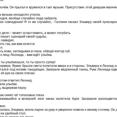
ня.
почём. Он прыгал и кружился в такт музыке. Присутствие этой девушки магич
да музыка ненадолго утихла.
сегодня, вообще случайно сюда забрела.
акое совпадение! Я то же случайно, - Галлиев ласкал Эльвиру своей лучезарн
ое дело – может осчастливить, а может погубить.
м пишет сценарий своей судьбы.
м завидую.
ть так, как вам хочется.
ел.
ь кожи, заглядывая в глаза, обводя контур губ.
к лицу Леонида, - вам идёт улыбка.
да ты улыбаешься, то ты просто супер!
рверк. Яркие брызги света полетели вверх и в стороны. Эльвира и Леонид н
утался под ногами танцующих. Заиграли медленный танец. Руки Леонида едв
её рук на своих плечах.
потом ответил Леонид.
 или улыбки.
д, выдержав паузу.
как сияют её топазовые глаза.
ежившийся в вечерней неге океан налетела буря. Заскакали разноцветн
жно.
асилась Эльвира, взяла парня за руку и уверенно повела к своему столику. Он 
 на удобный стул.