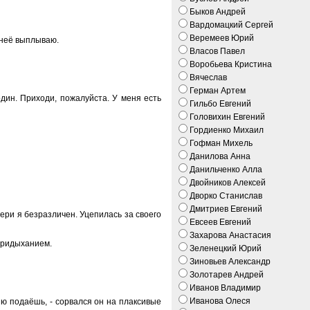
Быков Андрей
Вардомацкий Сергей
Веремеев Юрий
з неё выплываю.
Власов Павел
Воробьева Кристина
Вячеслав
Герман Артем
один. Приходи, пожалуйста. У меня есть
Гильбо Евгений
Головихин Евгений
Гордиенко Михаил
Гофман Михель
Данилова Анна
Данильченко Алла
Двойников Алексей
Дворко Станислав
Дмитриев Евгений
атери я безразличен. Уцепилась за своего
Евсеев Евгений
Захарова Анастасия
 придыханием.
Зеленецкий Юрий
Зиновьев Александр
Золотарев Андрей
Иванов Владимир
Иванова Олеся
ыню подаёшь, - сорвался он на плаксивые