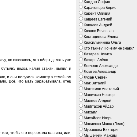
Каждан София
Караченцев Борис
Карент Оливия
Кащеев Евгений
Ковалев Андрей
Козлов Вячеслав
Костадинова Елена
Красильникова Ольга
Кто такие? Почему не знаю?
Лазарев Никита
чу, но оказалось, что аборт делать уже
Лазарь Алёна
Левченя Александр
бутылку водки, налил стакан, выпил и
Ломтев Александр
ло, и они получили комнату в семейном
Лузан Сергей
ало. Всё, что мать зарабатывала, отец
Мак Виталий
Максимов Анатолий
Маничкин Нестор
Миляев Андрей
Мифтахов Айдар
Михаил
Михайлов Игорь
Мосиенко Маша (Леля)
Мурашова Виктория
 том, чтобы его переехала машина, или,
Мышечкин Максим