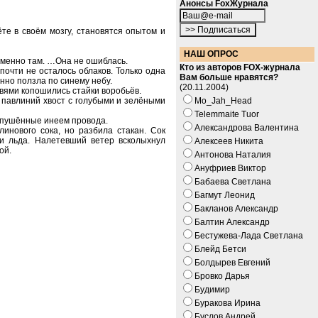
Анонсы FoxЖурнала
те в своём мозгу, становятся опытом и
НАШ ОПРОС
 именно там. …Она не ошиблась.
Кто из авторов FOX-журнала
почти не осталось облаков. Только одна
Вам больше нравятся?
нно ползла по синему небу.
(20.11.2004)
твями копошились стайки воробьёв.
 павлиний хвост с голубыми и зелёными
Mo_Jah_Head
Telemmaite Tuor
опушённые инеем провода.
Александрова Валентина
инового сока, но разбила стакан. Сок
ки льда. Налетевший ветер всколыхнул
Алексеев Никита
ой.
Антонова Наталия
Ануфриев Виктор
Бабаева Светлана
Багмут Леонид
Бакланов Александр
Балтин Александр
Бестужева-Лада Светлана
Блейд Бетси
Болдырев Евгений
Бровко Дарья
Будимир
Буракова Ирина
Буслов Андрей