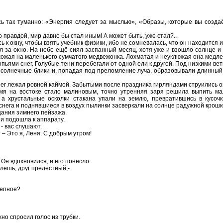
 так туманно: «Энергия следует за мыслью», «Образы, которые вы создаё
 правдой, мир давно бы стал иным! А может быть, уже стал?..
 к окну, чтобы взять учебник физики, ибо не сомневалась, что он находится
л за окно. На небе ещё сиял заспанный месяц, хотя уже и взошло солнце и 
хожая на маленького сумчатого медвежонка. Лохматая и неуклюжая она медле
пьями снег. Голубые тени перебегали от одной ели к другой. Под низкими ве
 солнечные блики и, попадая под преломление луча, образовывали длинный
ег лежал ровной каймой. Забытыми после праздника гирляндами струились 
мя на востоке стало малиновым, точно утренняя заря решила выпить мал
 а хрустальные осколки стакана упали на землю, превратившись в кусоч
нега и поднявшиеся в воздух пылинки засверкали на солнце радужной крошк
цания зимнего пейзажа.
и подошла к аппарату.
- вас слушают.
 – Это я, Леня. С добрым утром!
 Он вдохновился, и его понесло:
лешь, друг прелестный,-
лепное?
жно спросил голос из трубки.