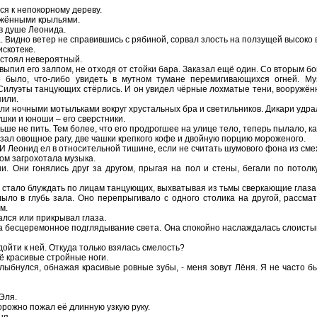
ся к непокорному дереву.
ожжёнными крыльями.
в душе Леонида.
а. Видно ветер не справившись с рябиной, сорвал злость на ползущей высоко в
скотеке.
 стоял невероятный.
выпил его залпом, не отходя от стойки бара. Заказал ещё один. Со вторым б
о было, что-либо увидеть в мутном тумане перемигивающихся огней. М
 Силуэты танцующих стёрлись. И он увидел чёрные лохматые тени, вооружён
пили.
али ночными мотыльками вокруг хрустальных бра и светильников. Дикари удра
шки и юноши – его сверстники.
ше не пить. Тем более, что его продрогшее на улице тело, теперь пылало, ка
азал овощное рагу, две чашки крепкого кофе и двойную порцию мороженого.
 Леонид ел в относительной тишине, если не считать шумового фона из смех
ном загрохотала музыка.
. Они гонялись друг за другом, прыгая на пол и стены, бегали по потолк
а стало блуждать по лицам танцующих, выхватывая из тьмы сверкающие глаз
лыло в глубь зала. Оно перепрыгивало с одного столика на другой, рассма
м.
ался или прикрывал глаза.
на бесцеремонное подглядывание света. Она спокойно наслаждалась слоистым
дойти к ней. Откуда только взялась смелость?
ё красивые стройные ноги.
лыбнулся, обнажая красивые ровные зубы, - меня зовут Лёня. Я не часто б
 Эля.
сторожно пожал её длинную узкую руку.