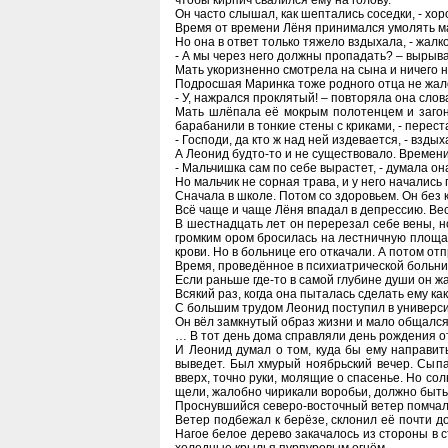
чтобы кирпич свалился ему на голову.
Он часто слышал, как шептались соседки, - хо
Время от времени Лёня принимался умолять мат
Но она в ответ только тяжело вздыхала, - жалко
- А мы через него должны пропадать? – вырыва
Мать укоризненно смотрела на сына и ничего н
Подросшая Маринка тоже родного отца не жал
- У, нажрался проклятый! – повторяла она слов
Мать шлёпала её мокрым полотенцем и загоня
барабанили в тонкие стены с криками, - перест
- Господи, да кто ж над ней издевается, - взды
А Леонид будто-то и не существовало. Времени
- Мальчишка сам по себе вырастет, - думала он
Но мальчик не сорная трава, и у него начались
Сначала в школе. Потом со здоровьем. Он без 
Всё чаще и чаще Лёня впадал в депрессию. Весь
В шестнадцать лет он перерезал себе вены, но
громким ором бросилась на лестничную площад
крови. Но в больнице его откачали. А потом 
Время, проведённое в психиатрической больниц
Если раньше где-то в самой глубине души он ж
Всякий раз, когда она пыталась сделать ему ка
С большим трудом Леонид поступил в универси
Он вёл замкнутый образ жизни и мало общался
… В тот день дома справляли день рождения от
И Леонид думал о том, куда бы ему направить
выведет. Был хмурый ноябрьский вечер. Сыпа
вверх, точно руки, молящие о спасенье. Но сол
щели, жалобно чирикали воробьи, должно быть
Проснувшийся северо-восточный ветер помчалс
Ветер подбежал к берёзе, склонил её почти д
Нагое белое дерево закачалось из стороны в с