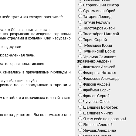
Сторожишин Виктор
Сухомлинов Юрий
Татарин Леонид
 небе туче и как следует растряс её.
Татуин Редуаль
Толстобров Антон
окалом Лёня спешить не стал.
узыка разрывала помещение взрывами
Толстобров Николай
ные стрелами и копьями. Они несуразно
Торин Сергей
Тубольцев Юрий
ли в джунгли.
Тульчинский Борис
к раскалённая печь.
Угрюмов Самоцвет
(Кравченко Андрей)
а, говора и повизгивания.
Фанталов Алексей
у, свивались в причудливые гирлянды и
Федорова Наталья
Федосеев Александр
а и улыбающиеся губы.
Фирсов Андрей
тривало меню, заглядывало в тарелки и
Фрайман Борис
Фролов Сергей
 коктейлем и покачивала головой в такт
Чугунова Олеся
Шамшиев Болотбек
Шамшиев Чингиз
ываю на дискотеке. Вы не поможете мне
Я сам себе не нравлюсь!
Яковлев Алексей
Янущик Александр