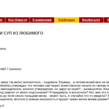
om
Ros-Новости
Е-коммерция
FoxЖурнал
BestКаталог
И СУП ИЗ ЛЮБИМОГО
жасы
АВА 7 (начало)
В мире так много непонятного, - подумала Эльвира, - и человеческий мозг не 
йербах утверждал, что человек сам творит божественное начало по своему
Самонадеянное, конечно утверждение, но, вдруг он прав?! – размышляла Эльв
ед зависит от моего подсознания? Я придумала, я воплотила? Нет, мне это с
а до боли сжала пальцами виски, - может быть, я случайно что-то увидела? М
зацепила, вползло в земную реальность и крушит чужие жизни моими руками?! 
о?!