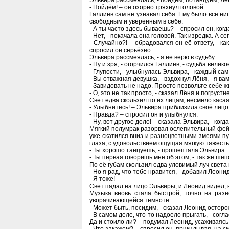
Эльвира рассмеялась, - пойдем, потанцуем, Лё
- Пойдём! – он озорно тряхнул головой.
Галлиев сам не узнавал себя. Ему было всё ни
свободным и уверенным в себе.
- А ты часто здесь бываешь? – спросил он, ког
- Нет, - покачала она головой. Так изредка. А 
- Случайно?! – обрадовался он её ответу, - к
спросил он серьёзно.
Эльвира рассмеялась, - я не верю в судьбу.
- Ну и зря, - огорчился Галлиев, - судьба велик
- Глупости, - улыбнулась Эльвира, - каждый са
- Вы отважная девушка, - вздохнул Лёня, - я ва
- Завидовать не надо. Просто позвольте себе жи
- О, это не так просто, - сказал Лёня и погрустн
Свет едва скользил по их лицам, несмело касаяс
- Улыбнитесь! – Эльвира приблизила своё лицо 
- Правда? – спросил он и улыбнулся.
- Ну, вот другое дело! – сказала Эльвира, - ког
Мягкий полумрак разорвал ослепительный фейе
уже скатился вниз и разноцветными змеями п
глаза, с удовольствием ощущая мягкую тяжесть 
- Ты хорошо танцуешь, - прошептала Эльвира.
- Ты первая говоришь мне об этом, - так же шё
По её губам скользил едва уловимый луч света
- Но я рад, что тебе нравится, - добавил Леони
- Я тоже!
Свет падал на лицо Эльвиры, и Леонид видел, 
Музыка вновь стала быстрой, точно на разн
уворачивающейся темноте.
- Может быть, посидим, - сказал Леонид осторо
- В самом деле, что-то надоело прыгать, - согл
Да и стоило ли? – подумал Леонид, усаживаясь