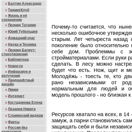
Балтин Александр
ТюнингКлуб
Жизнь и её
сохранение
Леонид Татарин
Почему-то считается, что ны
Юрий Тубольцев
несколько ошибочное утвержден
Домашний очаг
старым. Лет четыреста назад
Наука и Техника
поколение было относительно 
Леонид Багмут:
себе дом. Проблеммы с з
стихотворения
стройматериалами. Если руки ра
Библиотека
сделать. В лесу можно настре
Новости
будет что есть. Нож, щит и м
Инфразвук и
Молодёжь - тоесть те, кто дв
излучения
Ландшафтный
рано независимыми от род
дизайн
нормальным для людей и об
Линки
модель прошлого - но близкая к
Интернет
Костадинова Елена
Лазарев Никита
Ресурсов хватало на всех, в 14
Славянский ведизм
замуж, а парни становились са
Факты
защищать себя и были независ
Россия без
наркотиков