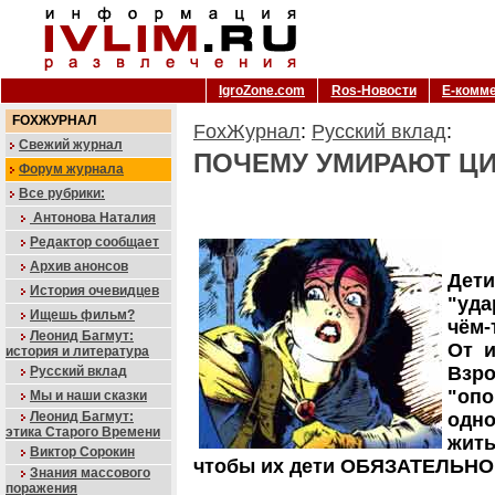
IgroZone.com
Ros-Новости
Е-комм
FOXЖУРНАЛ
FoxЖурнал
:
Русский вклад
:
Свежий журнал
ПОЧЕМУ УМИРАЮТ Ц
Форум журнала
Все рубрики:
Антонова Наталия
Редактор сообщает
Архив анонсов
Дет
История очевидцев
"уд
Ищешь фильм?
чём-
Леонид Багмут:
От и
история и литература
Взр
Русский вклад
"опо
Мы и наши сказки
Леонид Багмут:
одн
этика Старого Времени
жит
Виктор Сорокин
чтобы их дети ОБЯЗАТЕЛЬНО 
Знания массового
поражения