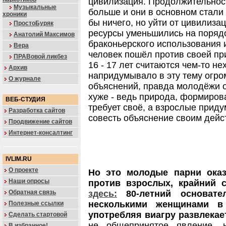
цивилизация. Продолжительнос
Музыкальные
больше и они в основном стали 
хроники
бы ничего, но уйти от цивилиза
ПростоБуряк
ресурсы уменьшились на поряд
Анатолий Максимов
браконьерского использования и
Вера
человек пошёл против своей пр
ПРАВовой ликбез
16 - 17 лет считаются чем-то н
Архив
напридумывало в эту тему огро
О журнале
объяснений, правда молодёжи о
хуже - ведь природа, формиров
ВЕБ-СТУДИЯ
требует своё, а взрослые прид
Разработка сайтов
совесть объяснение своим дейс
Продвижение сайтов
Интернет-консалтинг
IVLIM.RU
О проекте
Но это молодые парни ока
Наши опросы
против взрослых, крайний 
Обратная связь
здесь:
80-летний основате
несколькими женщинами в
Полезные ссылки
употребляя виагру развлекае
Сделать стартовой
не общепринятое явление, 
В избранное!