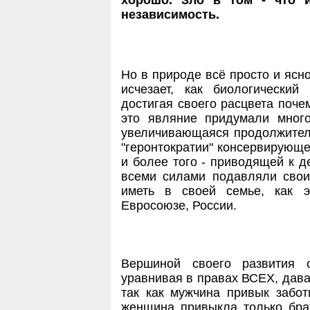
хорошо. Зло в том - что 
независимость.
Но в природе всё просто и ясно
исчезает, как биологически
достигая своего расцвета поче
это являние придумали много
увеличивающаяся продолжител
"геронтократии" консервирующ
и более того - приводящей к д
всеми силами подавляли свои
иметь в своей семье, как э
Евросоюзе, России.
Вершиной своего развития 
уравнивая в правах ВСЕХ, дава
так как мужчина привык забот
женщина привыкла только брат