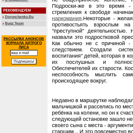
Подроски-же в это время -
РЕКОМЕНДУЕМ
стремления к свободе начинаю
Doronchenko.Ru
наркомания
.Некоторые - желая
Bugz Team
противостьять взрослым н
"преступной" деятельностью.
назвали это подростковой прес
РАССЫЛКА АНОНСОВ
Как обычно не с причиной -
ЖУРНАЛА ХИТРОГО
ЛИСА
следствием. Создали сист
воспитания" детей, которая в 
их послушных и полност
Обеспечителей их старости. Ко
неспособность мыслить сам
происходящее вокруг.
Недавно в маршрутке наблюдал
мальчишкой и расселись по мес
ребёнка на колени, но он к счас
следующей остановке зашло не
своего сына с места - аргументи
старшим... И это повсеместно 