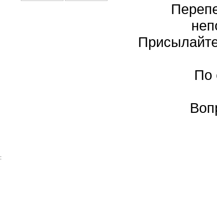
Перепе
неп
Присылайте
По
Воп
: