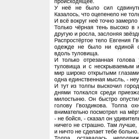
происходящее.
У неё не было сил сдвинутьс
Казалось, что оцепенело не толь
И всё вокруг неё точно замерло 
Только чёрная тень высоко в 
другую и росла, заслоняя звёзд
Распростёртое тело Евгения Гв
одежде не было ни единой с
вдоль туловища.
И только отрезанная голова
туловища и с нескрываемым 
мир широко открытыми глазами
одна единственная мысль, - не
И тут из толпы выскочил горо
днями толкался среди приез
милостыню. Он быстро опусти
голову Гвоздикова. Толпа о
внимательно посмотрел на мёр
- не бойся, - сказал он удивите
ничего не страшно. Там лучше, 
и ничто не сделает тебе больно.
Толпа оставалась неподви