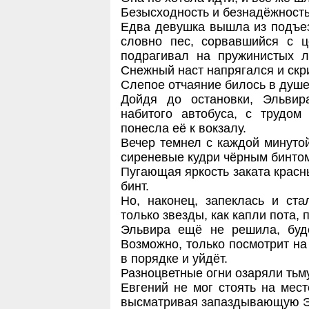
Безысходность и безнадёжность
Едва девушка вышла из подъезд
словно пес, сорвавшийся с ц
подрагивал на пружинистых л
Снежный наст напрягался и скр
Слепое отчаяние билось в душе 
Дойдя до остановки, Эльвир
набитого автобуса, с трудом
понесла её к вокзалу.
Вечер темнел с каждой минутой
сиреневые кудри чёрным бинтом
Пугающая яркость заката красн
бинт.
Но, наконец, запеклась и с
только звезды, как капли пота
Эльвира ещё не решила, буде
Возможно, только посмотрит на 
в порядке и уйдёт.
Разноцветные огни озаряли тьм
Евгений не мог стоять на мест
высматривая запаздывающую Э