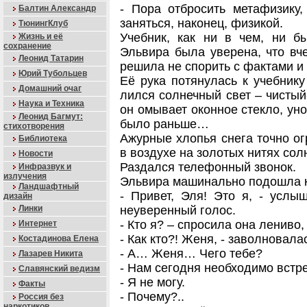
- Пора отбросить метафизику,
Балтин Александр
заняться, наконец, физикой.
ТюнингКлуб
Учебник, как ни в чем, ни б
Жизнь и её
сохранение
Эльвира была уверена, что вче
Леонид Татарин
решила не спорить с фактами и 
Юрий Тубольцев
Её рука потянулась к учебник
Домашний очаг
лился солнечный свет – чистый-
Наука и Техника
он омывает оконное стекло, уно
Леонид Багмут:
было раньше…
стихотворения
Ажурные хлопья снега точно о
Библиотека
в воздухе на золотых нитях сол
Новости
Раздался телефонный звонок.
Инфразвук и
излучения
Эльвира машинально подошла к а
Ландшафтный
- Привет, Эля! Это я, - усл
дизайн
Линки
неуверенный голос.
- Кто я? – спросила она лениво, 
Интернет
- Как кто?! Женя, - заволновала
Костадинова Елена
- А… Женя… Чего тебе?
Лазарев Никита
- Нам сегодня необходимо встре
Славянский ведизм
- Я не могу.
Факты
- Почему?..
Россия без
наркотиков