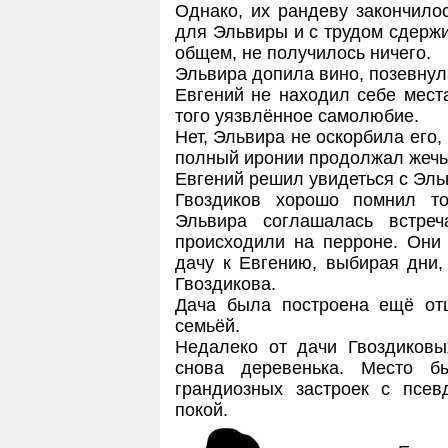
Однако, их рандеву закончило
для Эльвиры и с трудом сдерж
общем, не получилось ничего.
Эльвира допила вино, позевнул
Евгений не находил себе мест
того уязвлённое самолюбие.
Нет, Эльвира не оскорбила его,
полный иронии продолжал жечь 
Евгений решил увидеться с Эльв
Гвоздиков хорошо помнил то
Эльвира соглашалась встре
происходили на перроне. Они 
дачу к Евгению, выбирая дни,
Гвоздикова.
Дача была построена ещё от
семьёй.
Недалеко от дачи Гвоздиковы
снова деревенька. Место б
грандиозных застроек с псе
покой.