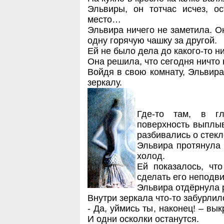
Эльвиры, он тотчас исчез, о
место…
Эльвира ничего не заметила. О
одну горячую чашку за другой.
Ей не было дела до какого-то н
Она решила, что сегодня ничто 
Войдя в свою комнату, Эльвир
зеркалу.
Где-то там, в г
поверхность выплыв
разбивались о стекл
Эльвира протянула 
холод.
Ей показалось, чт
сделать его неподв
Эльвира отдёрнула р
Внутри зеркала что-то забурлил
- Да, уймись ты, наконец! – вык
И одни осколки останутся.