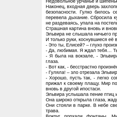
Недовольное урчанье и шипенье
Наконец, входная дверь захлопн
безопасности. Гулко билось с
перевела дыхание. Сбросила ку
не раздеваясь, упала на постел
Страшная картина вновь и внов
Эльвира не слышала ничьего п
И только руки, коснувшиеся её 
- Это ты, Елисей? – глухо произ
- Да, любимая. Я ждал тебя… Т
- Я была на вокзале, - Эльви
глаза.
- Вот как, - бесстрастно произнё
- Гуляла! – зло отрезала Эльвир
- Хорошо, пусть так, - легко с
прижал к своему плащу. Мир по
вновь в другой ипостаси.
Эльвира услышала пение птиц и
Она широко открыла глаза, жадн
Они стояли в парке. В небе св
трава.
Вокруг порхали фонтаны. М