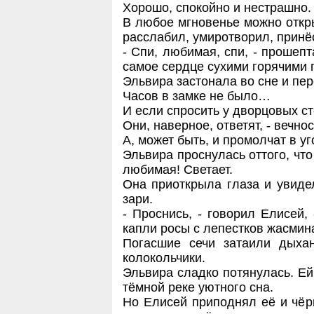
Хорошо, спокойно и нестрашно.
В любое мгновенье можно откры
расслабил, умиротворил, прин
- Спи, любимая, спи, - прошеп
самое сердце сухими горячими 
Эльвира застонала во сне и пе
Часов в замке не было…
И если спросить у дворцовых ст
Они, наверное, ответят, - вечно
А, может быть, и промолчат в уг
Эльвира проснулась оттого, что 
любимая! Светает.
Она приоткрыла глаза и увиде
зари.
- Проснись, - говорил Елисей, 
капли росы с лепестков жасмина
Погасшие сечи затаили дыха
колокольчики.
Эльвира сладко потянулась. Ей
тёмной реке уютного сна.
Но Елисей приподнял её и чёр