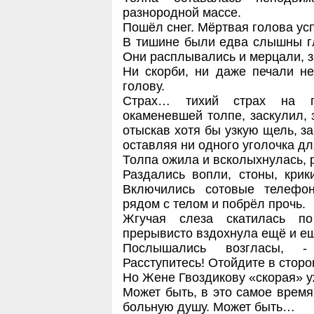
разнородной массе.
Пошёл снег. Мёртвая голова усп
В тишине были едва слышны гл
Они расплывались и мерцали, 
Ни скорби, ни даже печали н
голову.
Страх… тихий страх на п
окаменевшей толпе, заскулил, 
отыскав хотя бы узкую щель, з
оставляя ни одного уголочка дл
Толпа ожила и всколыхнулась, 
Раздались вопли, стоны, крик
Включились сотовые телефо
рядом с телом и побрёл прочь.
Жгучая слеза скатилась п
прерывисто вздохнула ещё и ещ
Послышались возгласы, - 
Расступитесь! Отойдите в сторо
Но Жене Гвоздикову «скорая» у
Может быть, в это самое время
больную душу. Может быть…