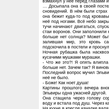
взмахнул у неё перед глазами и
… Досыпала она в своей постел
сновидений. В нём были страх 
она бежит куда-то под кровав
неё под ногами. Всё небо закры
тучи начинают двигаться, спуска
стаи воронов. Они заполонили н
больше нет солнца? Может быт
залившая мир, это кровь са
подскочила в постели и проснул
Ночная рубашка была насквоз
кусачими мушками мурашки.
- Что же это?! Я опять влипла
больше нет. Зачем так? Я винов
Последний вопрос мучил Эльвир
неё не было.
- Боже! Как ноет душа!
Картины прошлого вечера вно
Эльвиры одна ужасней другой.
Она стащила через голову со
воду и встала под душ. Через к
На кухне в кресле качалке валя