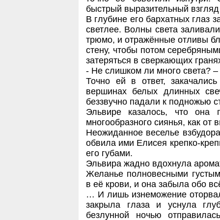
быстрый выразительный взгляд
В глубине его бархатных глаз з
светлее. Волны света заливали
трюмо, и отражённые отливы бл
стену, чтобы потом серебряным
затеряться в сверкающих граня
- Не слишком ли много света? –
Точно ей в ответ, закачались
вершинах белых длинных све
беззвучно падали к подножью с
Эльвире казалось, что она 
многообразного сиянья, как от 
Неожиданное веселье взбудора
обвила ими Елисея крепко-крепк
его губами.
Эльвира жадно вдохнула аромат
Желанье полновесными густым
в её крови, и она забыла обо 
… И лишь изнеможение оторвало
закрыла глаза и уснула глу
безлунной ночью отправилас