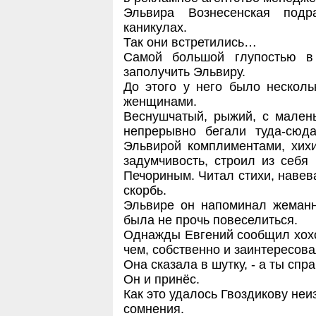
Эльвира Вознесенская под
каникулах.
Так они встретились…
Самой большой глупостью в
заполучить Эльвиру.
До этого у него было нескол
женщинами.
Веснушчатый, рыжий, с мален
непрерывно бегали туда-сюд
Эльвирой комплиментами, хих
задумчивость, строил из себя
Печориным. Читал стихи, наве
скорбь.
Эльвире он напоминал жеманн
была не прочь повеселиться.
Однажды Евгений сообщил хохо
чем, собственно и заинтересова
Она сказала в шутку, - а ты спр
Он и принёс.
Как это удалось Гвоздикову неи
сомнения.