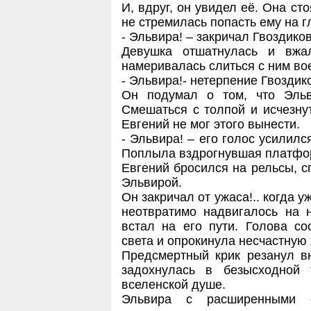
И, вдруг, он увидел её. Она ст
не стремилась попасть ему на г
- Эльвира! – закричал Гвоздиков
Девушка отшатнулась и вжа
намеривалась слиться с ним во
- Эльвира!- нетерпение Гвоздик
Он подумал о том, что Эль
Смешаться с толпой и исчезнут
Евгений не мог этого вынести.
- Эльвира! – его голос усилилс
Поплыла вздрогнувшая платфор
Евгений бросился на рельсы, с
Эльвирой.
Он закричал от ужаса!.. когда 
неотвратимо надвигалось на 
встал на его пути. Голова со
света и опрокинула несчастную 
Предсмертный крик резанул в
задохнулась в безысходной
вселенской душе.
Эльвира с расширенными 