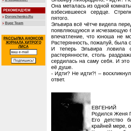
Она металась из одной комнаты
РЕКОМЕНДУЕМ
взбесившееся сердце. Стрел
Doronchenko.Ru
пятого.
Bugz Team
Эльвира всё чётче видела пере
появляющуюся и исчезающую бе
впечатление, что юноша не мо
РАССЫЛКА АНОНСОВ
Растерянность, пожалуй, была 
ЖУРНАЛА ХИТРОГО
ЛИСА
И теперь Эльвира ловила 
растерянности, столь раздра
сердилась на саму себя. И это
её душе.
- Идти? Не идти?! – воскликну
ответ.
ЕВГЕНИЙ
Родился Женя Г
Его детство б
крайней мере, о