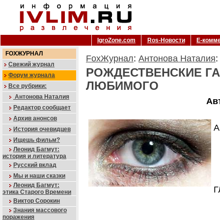
IgroZone.com
Ros-Новости
Е-комм
FOXЖУРНАЛ
FoxЖурнал
:
Антонова Наталия
:
Свежий журнал
РОЖДЕСТВЕНСКИЕ ГА
Форум журнала
ЛЮБИМОГО
Все рубрики:
Антонова Наталия
Ав
Редактор сообщает
Архив анонсов
А
История очевидцев
Ищешь фильм?
Леонид Багмут:
история и литература
Русский вклад
Мы и наши сказки
Леонид Багмут:
Г
этика Старого Времени
Виктор Сорокин
Знания массового
поражения