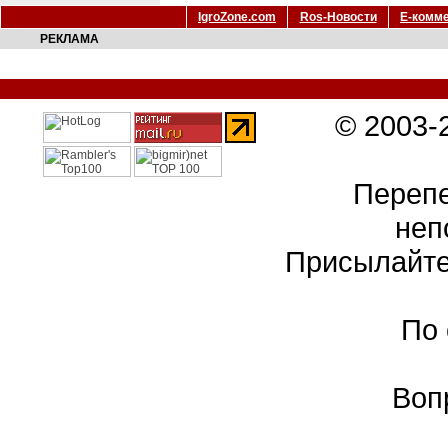
IgroZone.com
Ros-Новости
Е-комм
РЕКЛАМА
© 2003-
Перепе
неп
Присылайте
По
Воп