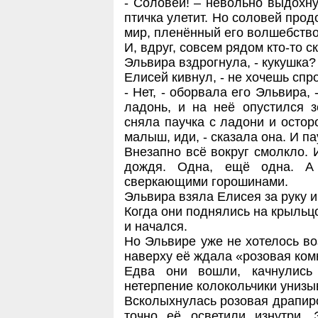
- Соловей! – невольно выдохну
птичка улетит. Но соловей про
мир, пленённый его волшебств
И, вдруг, совсем рядом кто-то ск
Эльвира вздрогнула, - кукушка?
Елисей кивнул, - не хочешь спро
- Нет, - оборвала его Эльвира,
ладонь, и на неё опустился з
сняла паучка с ладони и осторо
малыш, иди, - сказала она. И п
Внезапно всё вокруг смолкло. 
дождя. Одна, ещё одна. А
сверкающими горошинами.
Эльвира взяла Елисея за руку и
Когда они поднялись на крыльцо
и начался.
Но Эльвире уже не хотелось во
наверху её ждала «розовая ко
Едва они вошли, качнулись
нетерпение колокольчики униз
Всколыхнулась розовая драпиро
точно её осветили изнутри.