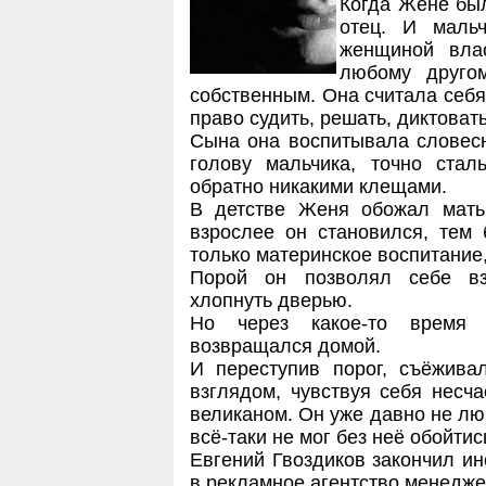
Когда Жене был
отец. И маль
женщиной вла
любому друго
собственным. Она считала себ
право судить, решать, диктовать
Сына она воспитывала словесн
голову мальчика, точно стал
обратно никакими клещами.
В детстве Женя обожал мать
взрослее он становился, тем
только материнское воспитание,
Порой он позволял себе взб
хлопнуть дверью.
Но через какое-то время 
возвращался домой.
И переступив порог, съёжив
взглядом, чувствуя себя несч
великаном. Он уже давно не лю
всё-таки не мог без неё обойтис
Евгений Гвоздиков закончил инс
в рекламное агентство менедже