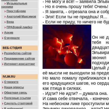
- Не могу и всё! – заявила Эль
Музыкальные
- Но я очень прошу тебя! Очень!
хроники
- Я занята, - отрезала она и со
ПростоБуряк
- Эля! Если ты не придёшь! Я… я
Анатолий Максимов
- Если не приду, то ничего не бу
Вера
ПРАВовой ликбез
Архив
Он не д
О журнале
тебя н
двадцат
ВЕБ-СТУДИЯ
Эльвира
Разработка сайтов
звонил
Продвижение сайтов
подходи
Интернет-консалтинг
Целый д
её мысли не выходили за преде
IVLIM.RU
Но мало помалу приближался 
О проекте
его крадущихся шагов, но сердц
Наши опросы
как птица в силках.
Обратная связь
- Идти? Не идти? – думала она.
И сама себе отвечала, - конечно
Полезные ссылки
На небесном лике проступили м
Сделать стартовой
Эльвиру лихорадило, - идти? Не
В избранное!