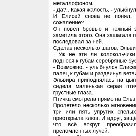
металлофоном.
- Да?.. Какая жалость, - улыбну
И Елисей снова не понял, 
сожаление?..
Он повёл бровью и нежный зв
заметила этого. Она зашагала п
последовал за ней.
Сделав несколько шагов, Эльви
- Уж не эти ли колокольчики
поднося к губам серебряные б
- Возможно, - улыбнулся Елисей
палец к губам и раздвинул ветв
Эльвира приподнялась на цып
сидела маленькая серая пт
грустные глаза.
Птичка смотрела прямо на Эльв
Пролетело несколько мгновени
три или пять упругих спелы
приоткрыла клюв. И вдруг, защё
что всё вокруг преобрази
преломлённых лучей.