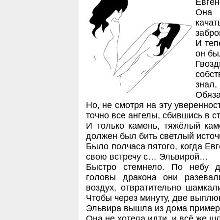
Евген
Она 
кача
забро
И теп
он бы
Гвоз
собст
знал
Обяза
Но, не смотря на эту уверенност
точно все ангелы, сбившись в с
И только камень, тяжёлый кам
должен был бить светлый источ
Было полчаса пятого, когда Ев
свою встречу с… Эльвирой…
Быстро стемнело. По небу д
головы дракона они разевал
воздух, отвратительно шамкал
Чтобы через минуту, две выплюн
Эльвира вышла из дома примерно
Она не хотела идти, и всё же ш