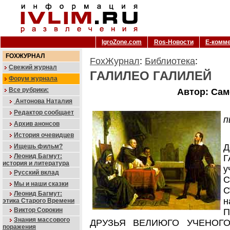
IgroZone.com
Ros-Новости
Е-комм
FOXЖУРНАЛ
FoxЖурнал
:
Библиотека
:
Свежий журнал
ГАЛИЛЕО ГАЛИЛЕЙ
Форум журнала
Все рубрики:
Автор: Сам
Антонова Наталия
Редактор сообщает
п
Архив анонсов
История очевидцев
Д
Ищешь фильм?
Леонид Багмут:
история и литература
у
Русский вклад
С
Мы и наши сказки
С
Леонид Багмут:
н
этика Старого Времени
Виктор Сорокин
П
Знания массового
ДРУЗЬЯ ВЕЛИЮГО УЧЕНОГО —
поражения