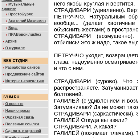
него якобы круглая и вертится.
Музыкальные
хроники
СТРАДИВАРИ (удивленно). Вер
ПростоБуряк
ПЕТРУЧЧО. Натуральным обра
Анатолий Максимов
вообще... (делает хаотичные
Вера
объяснить жестами) в пространст
ПРАВовой ликбез
СТРАДИВАРИ (возмущенно).
Архив
отбились! Это ж надо, такое выд
О журнале
ПЕТРУЧЧО уходит, возвращаетс
ВЕБ-СТУДИЯ
глаза, недоуменно осматриваетс
Разработка сайтов
и что с ним.
Продвижение сайтов
СТРАДИВАРИ (сурово). Что 
Интернет-консалтинг
распространяете. Затуманиваете
болтовней.
IVLIM.RU
ГАЛИЛЕЙ (с удивлением и воз
О проекте
Затуманиваю? Да не может таког
Наши опросы
СТРАДИВАРИ (саркастически). З
Обратная связь
ГАЛИЛЕЙ Откуда вы взяли?
Полезные ссылки
СТРАДИВАРИ. А какая?
Сделать стартовой
ГАЛИЛЕЙ (пожимает плечами). Та
В избранное!