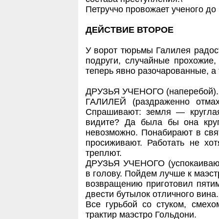
Петруччо провожает ученого до
ДЕЙСТВИЕ ВТОРОЕ
У ворот тюрьмы Галилея радос
подруги, случайные прохожие,
теперь явно разочарованные, а
ДРУЗЬЯ УЧЕНОГО (наперебой). Н
ГАЛИЛЕЙ (раздраженно отмахи
Спрашивают: земля — круглая
видите? Да была бы она кру
невозможно. Понабирают в свя
просиживают. Работать не хо
треплют.
ДРУЗЬЯ УЧЕНОГО (успокаивают 
в голову. Пойдем лучше к маэст
возвращению приготовил пятим
двести бутылок отличного вина.
Все гурьбой со стуком, смех
трактир маэстро Гольдони.