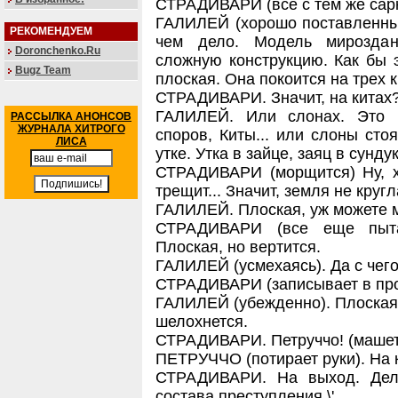
СТРАДИВАРИ (все с тем же сарк
ГАЛИЛЕЙ (хорошо поставленным
РЕКОМЕНДУЕМ
чем дело. Модель мироздан
Doronchenko.Ru
сложную конструкцию. Как бы
Bugz Team
плоская. Она покоится на трех к
СТРАДИВАРИ. Значит, на китах
ГАЛИЛЕЙ. Или слонах. Это 
РАССЫЛКА АНОНСОВ
ЖУРНАЛА ХИТРОГО
споров, Киты... или слоны сто
ЛИСА
утке. Утка в зайце, заяц в сундук
СТРАДИВАРИ (морщится) Ну, хв
трещит... Значит, земля не круг
ГАЛИЛЕЙ. Плоская, уж можете м
СТРАДИВАРИ (все еще пытае
Плоская, но вертится.
ГАЛИЛЕЙ (усмехаясь). Да с чег
СТРАДИВАРИ (записывает в прото
ГАЛИЛЕЙ (убежденно). Плоская к
шелохнется.
СТРАДИВАРИ. Петруччо! (машет 
ПЕТРУЧЧО (потирает руки). На 
СТРАДИВАРИ. На выход. Дело
состава преступления.\'