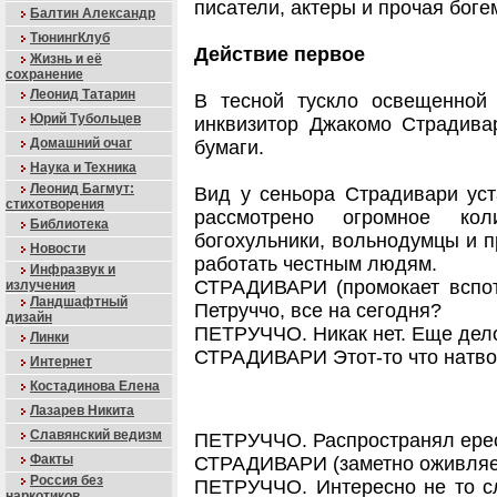
писатели, актеры и прочая боге
Балтин Александр
ТюнингКлуб
Действие первое
Жизнь и её
сохранение
Леонид Татарин
В тесной тускло освещенной
Юрий Тубольцев
инквизитор Джакомо Страдива
Домашний очаг
бумаги.
Наука и Техника
Леонид Багмут:
Вид у сеньора Страдивари ус
стихотворения
рассмотрено огромное кол
Библиотека
богохульники, вольнодумцы и п
Новости
работать честным людям.
Инфразвук и
СТРАДИВАРИ (промокает вспот
излучения
Ландшафтный
Петруччо, все на сегодня?
дизайн
ПЕТРУЧЧО. Никак нет. Еще дело
Линки
СТРАДИВАРИ Этот-то что натв
Интернет
Костадинова Елена
Лазарев Никита
Славянский ведизм
ПЕТРУЧЧО. Распространял ере
Факты
СТРАДИВАРИ (заметно оживляетс
Россия без
ПЕТРУЧЧО. Интересно не то сл
наркотиков