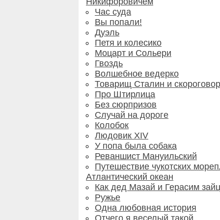
Никифоровичем
Час суда
Вы попали!
Дуэль
Петя и колесико
Моцарт и Сольери
Гвоздь
Волшебное ведерко
Товарищ Сталин и скорогово
Про Штирлица
Без сюрпризов
Случай на дороге
Колобок
Людовик XIV
У попа была собака
Реваншист Мануильский
Путешествие чукотских мореп
Атлантический океан
Как дед Мазай и Герасим зай
Ружье
Одна любовная история
Отчего я веселый такой