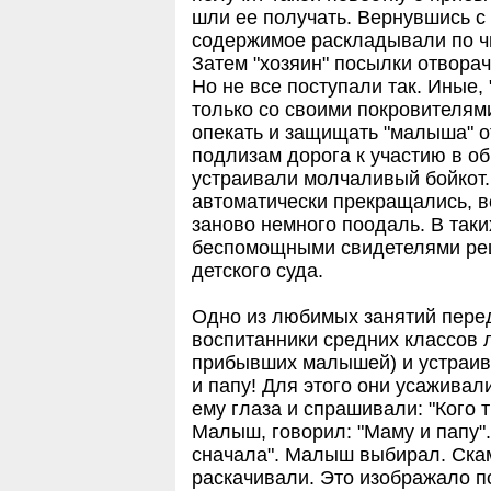
шли ее получать. Вернувшись с 
содержимое раскладывали по чи
Затем "хозяин" посылки отворач
Но не все поступали так. Иные,
только со своими покровителям
опекать и защищать "малыша" от
подлизам дорога к участию в о
устраивали молчаливый бойкот.
автоматически прекращались, в
заново немного поодаль. В таки
беспомощными свидетелями реш
детского суда.
Одно из любимых занятий перед
воспитанники средних классов 
прибывших малышей) и устраива
и папу! Для этого они усажива
ему глаза и спрашивали: "Кого 
Малыш, говорил: "Маму и папу".
сначала". Малыш выбирал. Скам
раскачивали. Это изображало 