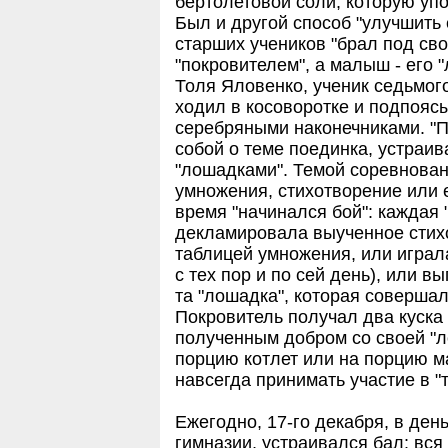
бертолетовой соли, которую уп
Был и другой способ "улучшить 
старших учеников "брал под св
"покровителем", а малыш - его
Толя Яловенко, ученик седьмого
ходил в косоворотке и подпояс
серебряными наконечниками. "
собой о теме поединка, устраи
"лошадками". Темой соревнован
умножения, стихотворение или 
время "начинался бой": каждая
декламировала выученное стих
таблицей умножения, или играл
с тех пор и по сей день), или 
та "лошадка", которая соверша
Покровитель получал два куска
полученным добром со своей "л
порцию котлет или на порцию ма
навсегда принимать участие в "т
Ежегодно, 17-го декабря, в де
гимназии, устраивался бал: вся