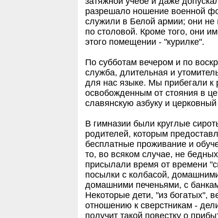
затяжной учебе и даже допускал
разрешало ношение военной фор
служили в Белой армии; они не 
по столовой. Кроме того, они и
этого помещении - "курилке".
По субботам вечером и по воск
служба, длительная и утомитель
для нас языке. Мы прибегали к
освобожденным от стояния в це
славянскую азбуку и церковный 
В гимназии были круглые сирот
родителей, которым предоставл
бесплатные проживание и обуче
то, во всяком случае, не бедны
присылали время от времени "
посылки с колбасой, домашними
домашними печеньями, с банкам
Некоторые дети, "из богатых", 
отношению к сверстникам - дел
получит такой повестку о прибы