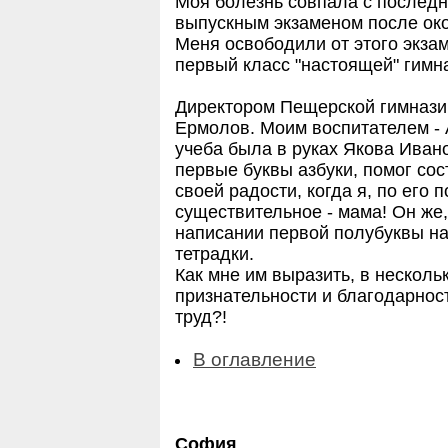
Моя болезнь совпала с последне
выпускным экзаменом после око
Меня освободили от этого экза
первый класс "настоящей" гимн
Директором Пещерской гимнази
Ермолов. Моим воспитателем -
учеба была в руках Якова Иван
первые буквы азбуки, помог сос
своей радости, когда я, по его 
существительное - мама! Он же,
написании первой полубуквы н
тетрадки.
Как мне им выразить, в несколь
признательности и благодарнос
труд?!
В оглавление
София