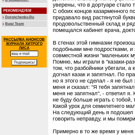
уверены, что в дортуаре стало 
С обоих концов казарменного п
РЕКОМЕНДУЕМ
придавало вид растянутой букв
Doronchenko.Ru
продовольственный склад и ряд
Bugz Team
помещался кабинет врача, докто
РАССЫЛКА АНОНСОВ
В стенах этой гимназии произо
ЖУРНАЛА ХИТРОГО
ЛИСА
подобными мне подростками, и 
совместной жизни "маленьких м
Помню, мы играли в "казаки-раз
том, что разбойники убегали, а 
догнал казак и запятнал. По пр
но я этого не сделал - я не был
меня и сказал: "Я тебя запятнал
меня не запятнал", - ответил я.
не буду больше играть с тобой,
Какой урок для семилетнего ма
На следующий день я подошел к 
говорить неправду, и мы помири
Примерно в то же время у меня