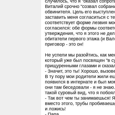
случилось, что я "оказал сопро
Виталий срочно "созвал собрани
обвинителя. Цель его выступле
заставить меня согласиться с т
соответствует форме лезвия мо
согласился: обе формы соответ
утверждения, что я этого не де
обитатели первого этажа (и Вал
приговор - это он!
Не успели мы разойтись, как ме
который уже был посвящен "в су
прищуренными глазами и сказа
- Значит, это ты! Хорошо, вызов
В ту пору мои родители жили е
появился в интернате и был мо
они там беседовали - я не знаю
такой суровый вид, что я побоя
- Так вот чем ты занимаешься! Я
вместо этого, трубы пробивае
и ложись!
- Папа...