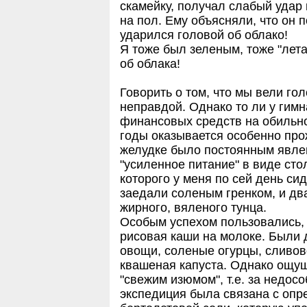
скамейку, получал слабый удар 
на пол. Ему объясняли, что он 
ударился головой об облако!
Я тоже был зеленым, тоже "лет
об облака!
Говорить о том, что мы вели г
неправдой. Однако то ли у гим
финансовых средств на обильно
годы оказывается особенно про
желудке было постоянным явле
"усиленное питание" в виде сто
которого у меня по сей день сид
заедали соленым гренком, и два
жирного, вяленого тунца.
Особым успехом пользовались, 
рисовая каши на молоке. Были
овощи, соленые огурцы, сливово
квашеная капуста. Однако ощущ
"свежим изюмом", т.е. за недос
экспедиция была связана с опр