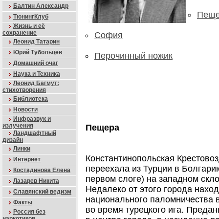
Балтин Александр
Пещ
ТюнингКлуб
Жизнь и её
сохранение
София
Леонид Татарин
Юрий Тубольцев
Перочинный ножик
Домашний очаг
Наука и Техника
Леонид Багмут:
стихотворения
Библиотека
Новости
Инфразвук и
излучения
Пещера
Ландшафтный
дизайн
Линки
Константинопольская Крестовоз
Интернет
переехала из Турции в Болгари
Костадинова Елена
первом слоге) на западном скло
Лазарев Никита
Недалеко от этого города наход
Славянский ведизм
национального паломничества 
Факты
во время турецкого ига. Предани
Россия без
наркотиков