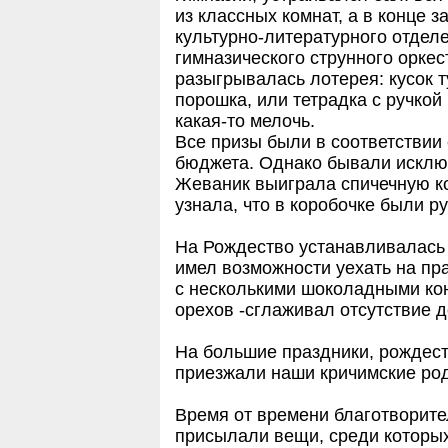
из классных комнат, а в конце 
культурно-литературного отдел
гимназического струнного орке
разыгрывалась лотерея: кусок т
порошка, или тетрадка с ручкой
какая-то мелочь.
Все призы были в соответствии
бюджета. Однако бывали исклю
Жеваник выиграла спичечную ко
узнала, что в коробочке были р
На Рождество устанавливалась е
имел возможности уехать на пра
с несколькими шоколадными ко
орехов -сглаживал отсутствие 
На большие праздники, рождест
приезжали наши кричимские ро
Время от времени благотворит
присылали вещи, среди которых