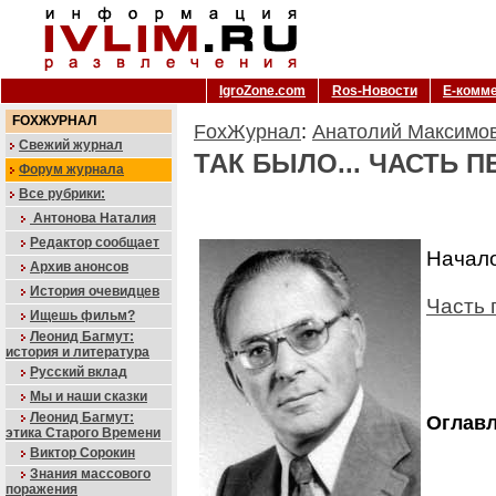
IgroZone.com
Ros-Новости
Е-комм
FOXЖУРНАЛ
FoxЖурнал
:
Анатолий Максимо
Свежий журнал
ТАК БЫЛО... ЧАСТЬ 
Форум журнала
Все рубрики:
Антонова Наталия
Редактор сообщает
Начал
Архив анонсов
История очевидцев
Часть 
Ищешь фильм?
Леонид Багмут:
история и литература
Русский вклад
Мы и наши сказки
Леонид Багмут:
Оглав
этика Старого Времени
Виктор Сорокин
Знания массового
поражения