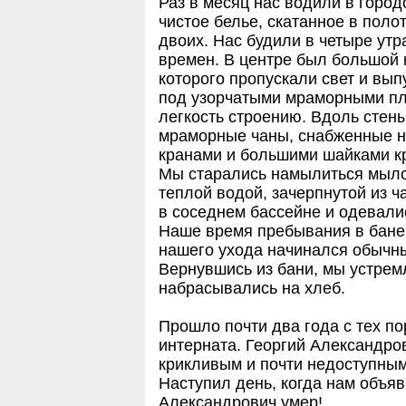
Раз в месяц нас водили в горо
чистое белье, скатанное в поло
двоих. Нас будили в четыре утр
времен. В центре был большой 
которого пропускали свет и вып
под узорчатыми мраморными пл
легкость строению. Вдоль стен
мраморные чаны, снабженные 
кранами и большими шайками к
Мы старались намылиться мыло
теплой водой, зачерпнутой из 
в соседнем бассейне и одевали
Наше время пребывания в бане 
нашего ухода начинался обычны
Вернувшись из бани, мы устремл
набрасывались на хлеб.
Прошло почти два года с тех по
интерната. Георгий Александро
крикливым и почти недоступным
Наступил день, когда нам объяв
Александрович умер!