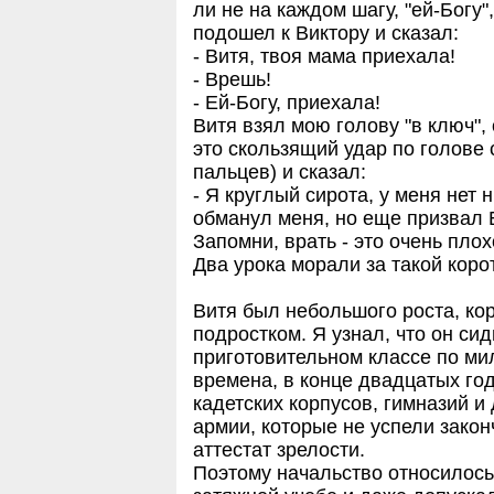
ли не на каждом шагу, "ей-Богу",
подошел к Виктору и сказал:
- Витя, твоя мама приехала!
- Врешь!
- Ей-Богу, приехала!
Витя взял мою голову "в ключ",
это скользящий удар по голове 
пальцев) и сказал:
- Я круглый сирота, у меня нет 
обманул меня, но еще призвал Б
Запомни, врать - это очень плох
Два урока морали за такой корот
Витя был небольшого роста, ко
подростком. Я узнал, что он си
приготовительном классе по мил
времена, в конце двадцатых го
кадетских корпусов, гимназий 
армии, которые не успели закон
аттестат зрелости.
Поэтому начальство относилось