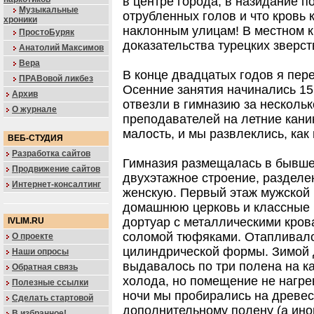
в центре города, в назидание п
Музыкальные
отрубленных голов и что кровь 
хроники
наклонным улицам! В местном 
ПростоБуряк
доказательства турецких зверст
Анатолий Максимов
Вера
В конце двадцатых годов я пер
ПРАВовой ликбез
Осенние занятия начинались 15
Архив
отвезли в гимназию за нескольк
О журнале
преподавателей на летние кани
малость, и мы развлеклись, как
ВЕБ-СТУДИЯ
Разработка сайтов
Гимназия размещалась в бывше
Продвижение сайтов
двухэтажное строение, разделе
Интернет-консалтинг
женскую. Первый этаж мужской
домашнюю церковь и классные 
дортуар с металлическими кров
IVLIM.RU
соломой тюфяками. Отапливалс
О проекте
цилиндрической формы. Зимой 
Наши опросы
выдавалось по три полена на к
Обратная связь
холода, но помещение не нагре
Полезные ссылки
ночи мы пробирались на древес
Сделать стартовой
дополнительному полену (а иног
В избранное!