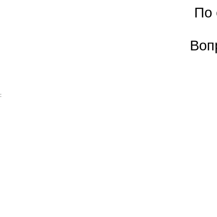
По
Воп
: