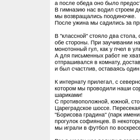
а после обеда оно было предос
В гимназию нас водил строем д
мы возвращались поодиночке.
После ужина мы садились за пр
В "классной" стояло два стола, 
обе стороны. При заучивании на
монотонный гул, как у пчел в ул
А для письменных работ не хват
отпрашивался в комнату, достав
и был счастлив, оставаясь один
К интернату прилегал, с северн
котором мы проводили наши сор
шариками!
С противоположной, южной, ст
Цареградское шоссе. Пересекая
"Борисова градина" (парк имен
прогулок софиянцев. В некотор
мы играли в футбол по воскрес