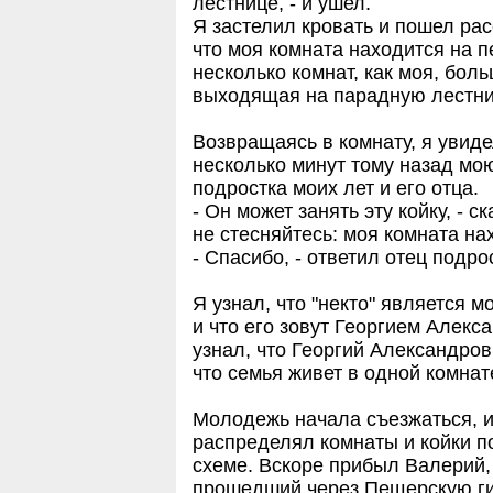
лестнице, - и ушел.
Я застелил кровать и пошел ра
что моя комната находится на 
несколько комнат, как моя, бол
выходящая на парадную лестниц
Возвращаясь в комнату, я увиде
несколько минут тому назад мо
подростка моих лет и его отца.
- Он может занять эту койку, - ск
не стесняйтесь: моя комната на
- Спасибо, - ответил отец подро
Я узнал, что "некто" является 
и что его зовут Георгием Алек
узнал, что Георгий Александров
что семья живет в одной комнат
Молодежь начала съезжаться, и
распределял комнаты и койки по
схеме. Вскоре прибыл Валерий, т
прошедший через Пещерскую г