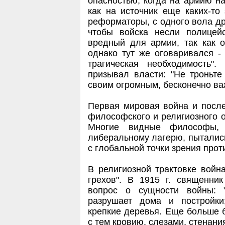
опасностью, когда на армию на
как на источник еще каких-то
реформаторы, с одного вола др
чтобы войска несли полицей
вредный для армии, так как о
однако тут же оговаривался -
трагическая необходимость"
призывал власти: "Не троньт
своим огромным, бесконечно ва
Первая мировая война и посл
философского и религиозного 
Многие видные философы,
либеральному лагерю, пыталис
с глобальной точки зрения прот
В религиозной трактовке войн
грехов". В 1915 г. священни
вопрос о сущности войны: "
разрушает дома и постройк
крепкие деревья. Еще больше б
с тем кровию, слезами, стенани