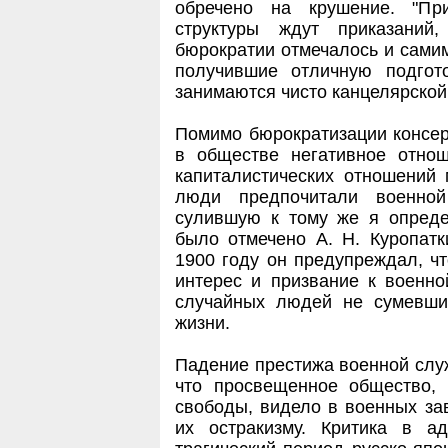
обречено на крушение. "П
структуры ждут приказаний
бюрократии отмечалось и самим
получившие отличную подгот
занимаются чисто канцелярской
Помимо бюрократизации консер
в обществе негативное отно
капиталистических отношений
люди предпочитали военной
сулившую к тому же я опред
было отмечено А. Н. Куропат
1900 году он предупреждал, 
интерес и призвание к военно
случайных людей не сумевши
жизни.
Падение престижа военной служ
что просвещенное общество,
свободы, видело в военных за
их остракизму. Критика в а