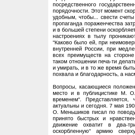
посредственного государствен
порядочности. Этот момент скор
удобным, чтобы... свести счеты 
пропаганда пораженчества затр
и в большей степени оскорбляет
настроениях в тылу проника
"Каково было ей, при неимовер
внутренней России, при медле
всех преимуществ на стороне
таком отношении печа-ти делат
и умирать, и в то же время быт
похвала и благодарность, а нас
Вопросы, касающиеся положен
место и в публицистике М. О
временем". Представляется,
актуальны и сегодня. 7 мая 190
О. Меньшиков писал по поводу
принято быстрых и нравстве
движение охватит в два-т
оскорбленную" армию сверх