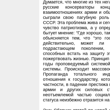
Думается, что многие из тех не
русские консерваторы к
взаимоотношениях армии и общ
сыграли свою пагубную роль
СССР. Эта проблема жива и сег
чувство патриотизма, а у опр
бытует мнение: "Где хорошо, та
объясняется тем, что "это г
действительно, может ли 
подрастающем поколении, 
способных встать на защиту эт
пожертвовать жизнью. Принцип 
годы проповедуемый системой
системы. Происходит массово
Пропаганда тотального инд
отношения к государству, кот
частности, в падении престижа
армии и других силовых с
неотъемлемой частью социал
статуса неизбежно отразится на