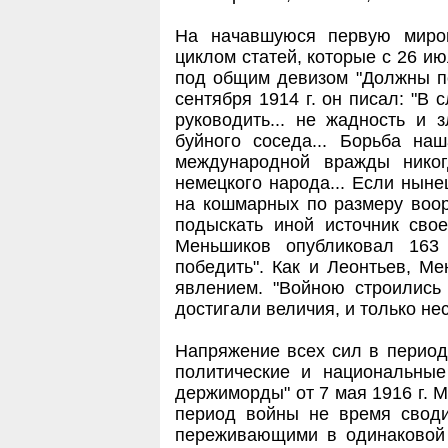
На начавшуюся первую миро
циклом статей, которые с 26 июл
под общим девизом "Должны поб
сентября 1914 г. он писал: "В 
руководить... не жадность и 
буйного соседа... Борьба на
международной вражды нико
немецкого народа... Если нын
на кошмарных по размеру воор
подыскать иной источник свое
Меньшиков опубликовал 163
победить". Как и Леонтьев, М
явлением. "Войною строились
достигали величия, и только не
Напряжение всех сил в период
политические и национальные
держиморды" от 7 мая 1916 г. 
период войны не время своди
переживающими в одинаковой