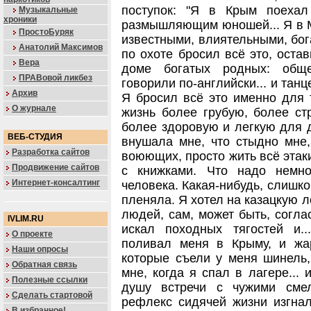
поступок: "Я в Крым поеха
Музыкальные
хроники
размышляющим юношей... Я в М
ПростоБуряк
известными, влиятельными, бог
Анатолий Максимов
по охоте бросил всё это, оста
Вера
доме богатых родных: общ
ПРАВовой ликбез
говорили по-английски... и тан
Архив
Я бросил всё это именно для т
О журнале
жизнь более грубую, более ст
более здоровую и легкую для 
ВЕБ-СТУДИЯ
внушала мне, что стыдно мне,
Разработка сайтов
воюющих, просто жить всё этаки
Продвижение сайтов
с книжками. Что надо немно
Интернет-консалтинг
человека. Какая-нибудь, слишк
пленяла. Я хотел на казацкую л
людей, сам, может быть, согла
IVLIM.RU
искал походных тягостей и.
О проекте
поливал меня в Крыму, и жа
Наши опросы
которые съели у меня шинель,
Обратная связь
мне, когда я спал в лагере...
Полезные ссылки
душу встречи с чужими сме
Сделать стартовой
рефлекс сидячей жизни изгнал
В избранное!