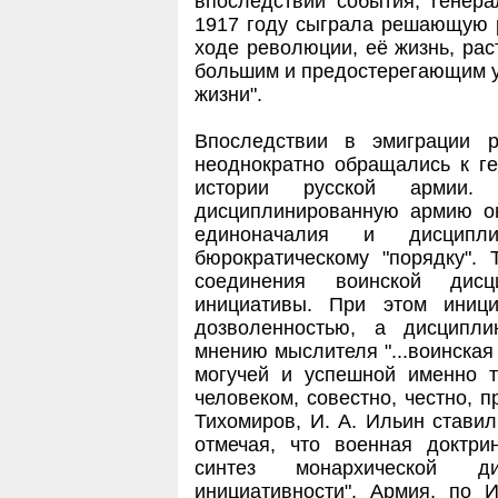
впоследствии события, генера
1917 году сыграла решающую р
ходе революции, её жизнь, рас
большим и предостерегающим у
жизни".
Впоследствии в эмиграции р
неоднократно обращались к ге
истории русской армии
дисциплинированную армию он
единоначалия и дисципли
бюрократическому "порядку".
соединения воинской дис
инициативы. При этом иниц
дозволенностью, а дисципл
мнению мыслителя "...воинская
могучей и успешной именно т
человеком, совестно, честно, п
Тихомиров, И. А. Ильин ставил
отмечая, что военная доктри
синтез монархической ди
инициативности". Армия, по 