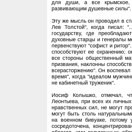
для души, а все крымское,
развивающим душевные силы".
Эту же мысль он проводил в ст
Лев Толстой", когда писал: "
государству, где преобладаю
духовные старцы и генералы ме
первенствуют "софист и ритор"
способствуют ее охранению; о
все стороны общественный мат
призвания, наклонны способств
всерасторжению". Он воспевал 
время", когда "идеалом мужчин
не кабинетный труженик".
Иосиф Колышко, отмечал, ч
Леонтьева, при всех их личных
нравственных сил, не могут пр
могут быть столь натуральным
на военном бивуаке, потому 
сосредоточена, концентрирова