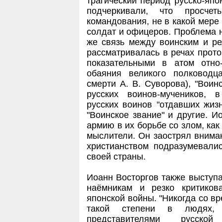
трагический период русско-япо
подчеркивали, что просче
командования, не в какой мере
солдат и офицеров. Проблема н
же связь между воинским и р
рассматривалась в речах прот
показательными в атом отно
обаяния великого полководц
смерти А. В. Суворова), "Воин
русских воинов-мучеников, 
русских воинов "отдавших жизн
"Воинское звание" и другие. И
армию в их борьбе со злом, как
мыслители. Он заострял вниман
христианством подразумевали
своей страны.
Иоанн Восторгов также выступа
наёмникам и резко критиков
японской войны. "Никогда со в
такой степени в людях,
представителями русско