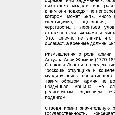
образов, ими задуманных; об
них только - модели, типы, рав
к ним они подходят не непосред
котором, может быть, много 
скептицизма, тщеславия, 
черствости...". Леонтьев ул
отвлеченными схемами и мифа
Это, конечно не значит, что 
облаках", а военные должны бы
Размышления о роли армии 
Антуана Анри Жомини (1779-1869 
Он, как и Леонтьев, предсказы
"роскошь откупщика и кошеле
мундиру воина, посвятившего 
Таким образом, армия не во
бездушная машина. Ее слу
религиозным служением, с
подвигом.
Отводя армии значительную р
государственности, консе