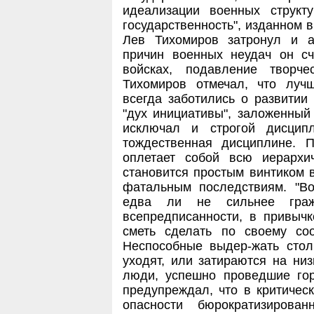
идеализации военных структ
государственность", изданном в
Лев Тихомиров затронул и а
причин военных неудач он с
войсках, подавление творче
Тихомиров отмечал, что луч
всегда заботились о развитии
"дух инициативы", заложенный
исключал и строгой дисцип
тождественная дисциплине. 
оплетает собой всю иерархи
становится простым винтиком 
фатальным последствиям. "Во
едва ли не сильнее гражд
всепредписанности, в привычк
сметь сделать по своему со
Неспособные выдер-жать стол
уходят, или затираются на ни
люди, успешно проведшие горн
предупреждал, что в критичес
опасности бюрократизирова