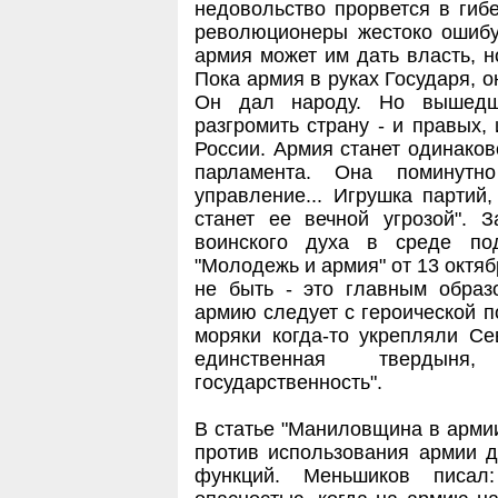
недовольство прорвется в гиб
революционеры жестоко ошибут
армия может им дать власть, н
Пока армия в руках Государя, о
Он дал народу. Но вышедш
разгромить страну - и правых, 
России. Армия станет одинаков
парламента. Она поминутн
управление... Игрушка партий,
станет ее вечной угрозой". 
воинского духа в среде по
"Молодежь и армия" от 13 октябр
не быть - это главным образ
армию следует с героической п
моряки когда-то укрепляли Се
единственная твердын
государственность".
В статье "Маниловщина в армии
против использования армии 
функций. Меньшиков писал