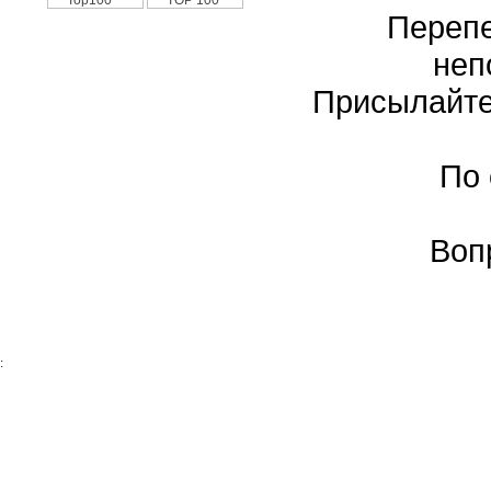
Перепе
неп
Присылайте
По
Воп
: