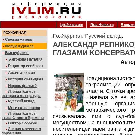
IgroZone.com
Ros-Новости
Е-комм
FOXЖУРНАЛ
FoxЖурнал
:
Русский вклад
:
Свежий журнал
АЛЕКСАНДР РЕПНИКО
Форум журнала
ГЛАЗАМИ КОНСЕРВА
Все рубрики:
Антонова Наталия
Авто
Редактор сообщает
Архив анонсов
Традиционалист
История очевидцев
сакрализации опр
Ищешь фильм?
власти. С точки зр
Леонид Багмут:
история и литература
- начала XX вв. а
Русский вклад
военную орган
Мы и наши сказки
монархического 
Леонид Багмут:
связывалась ими с судьбо
этика Старого Времени
могуществом на внешнеполитич
Виктор Сорокин
носительницей идей ранга и ди
Знания массового
поражения