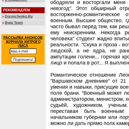
ободряли и восторгали меня 
невзгод". Этот обширный отр
РЕКОМЕНДУЕМ
восторженно-романтическое
Doronchenko.Ru
военным. Высшее общество, гд
Bugz Team
часто бывал перед тем, как реш
ему неискренним. Некогда 
РАССЫЛКА АНОНСОВ
человека" студент жадно впит
ЖУРНАЛА ХИТРОГО
реальности. "Скука и проза - во
ЛИСА
людской, а не ядра, не ран
ампутации голени... горячая к
лицо и попала в рот... Я выплю
Романтическое отношение Лео
"Варшавском дневнике" от 21 
умения и навыки, присущие вое
поле брани. "Военный может ле
администратором, министром, 
судьёй, художником, учены
переставая быть военным!
начальником губернии или пор
можно ли дать прямо полк камер