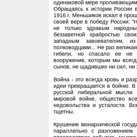
одинаковой мере проливающими 
Обращаясь к истории России в
1916 г. Меньшиков искал в про
своей вере в победу России: "
не только здравым народн
беззаветной храбростью сво
западным завоевателям, и
полководцами... Не раз велика
гибели, но спасало ее не 
вооружение, которым мы всегд
сынов, не щадивших ни сил, ни 
Война - это всегда кровь и ра
идеи превращается в бойню. В 
русской либеральной мысли
мировой войне, общество вс
недовольства и усталости. Вс
тщетны.
Крушение монархической госуда
параллельно с разложением