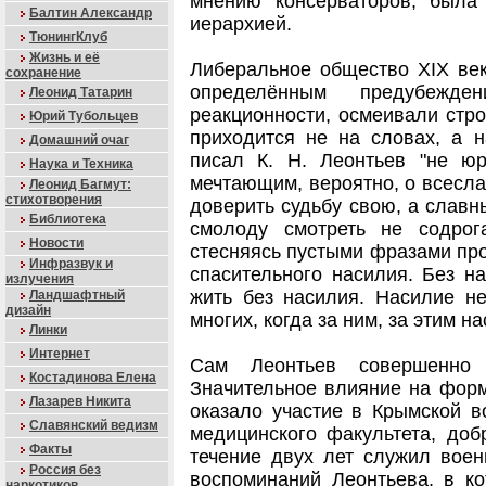
мнению консерваторов, была
Балтин Александр
иерархией.
ТюнингКлуб
Жизнь и её
Либеральное общество XIX век
сохранение
определённым предубежд
Леонид Татарин
реакционности, осмеивали стро
Юрий Тубольцев
приходится не на словах, а н
Домашний очаг
писал К. Н. Леонтьев "не ю
Наука и Техника
мечтающим, вероятно, о всесла
Леонид Багмут:
стихотворения
доверить судьбу свою, а слав
Библиотека
смолоду смотреть не содро
Новости
стесняясь пустыми фразами про
Инфразвук и
спасительного насилия. Без н
излучения
жить без насилия. Насилие не
Ландшафтный
дизайн
многих, когда за ним, за этим на
Линки
Интернет
Сам Леонтьев совершенно 
Костадинова Елена
Значительное влияние на форм
Лазарев Никита
оказало участие в Крымской во
Славянский ведизм
медицинского факультета, доб
Факты
течение двух лет служил вое
Россия без
воспоминаний Леонтьева, в к
наркотиков