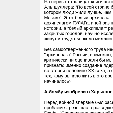
На первых страницах книги авт
Альтшуллера: "По всей стране б
котором люди жили лучше, чем в
Москве". Этот белый архипелаг
архипелагом ГУЛАГа, иной раз п
истории, а "белый архипелаг" ре
закрытых городов, научно-иссле
живут и трудятся около миллион
Без самоотверженного труда не
"архипелага" России, возможно,
критически ни оценивали бы мы
признать: именно создание яде
во второй половине ХХ века, а 
тех, кому выпало жить в это вре
начиналось?
А-бомбу изобрели в Харькове
Перед войной впервые был засе
проблеме - речь шла о разведке