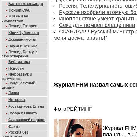
Балтин Александр
Россия. Тележурналисты ошиб
ТюнингКлуб
Русские изобрели атомную бо
Жизнь и её
Инопланетяне умеют хранить
сохранение
Секс для немцев слаще пива
Леонид Татарин
СКАНДАЛ!!! Русский министр о
Юрий Тубольцев
меня досматривать!"
Домашний очаг
Наука и Техника
Леонид Багмут:
стихотворения
Библиотека
Новости
Инфразвук и
излучения
Ландшафтный
Журнал FHM назвал самых се
дизайн
Линки
Интернет
Костадинова Елена
ФотоРЕЙТИНГ
Лазарев Никита
Славянский ведизм
Факты
Журнал FHM 
Россия без
планеты, вы
наркотиков