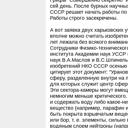
Грифы "Совершенно секретно" и
сей день. После бурных научных
СССР решает начать работы по
Работы строго засекречены.
А вот заявка двух харьковских 
вполне можно считать изобрете
лет лежала без всякого внимани
Сотрудники Физико-техническог
института Академии наук УССР
наук В.А.Маслов и В.С.Шпинель
изобретений НКО СССР осенью 
цитирует этот документ: "Урано
сферу, разделенную внутри на
для которых служит центр сфер
Эти сектора-камеры могут вмеща
немногим меньше критического
и содержать воду либо какое-н
вещество (например, парафин и 
быть покрыта взрывчатым веще
или бор, т. е. элементы, силь
водяным слоем нейтроны (напри