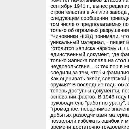
Комитет начальников штабов на
сентября 1941 г., вынес решен
строительства в Англии завода
следующем сообщении приводи
том числе о предполагаемых по
только об огромных разрушения
"Чиновники НКВД понимали, что
уникальный материал, - пишет В
готовится Записка наркому Л. П
единственный документ, где фа
только Записка попала на стол
неудовольствие... С тех пор в
следили за тем, чтобы фамилия 
Как оценивать вклад советской 
оружия? В последние годы об э
теперь доступны документы, по
основании фактов. В 1943 году 
руководитель "работ по урану", 
"громадное, неоценимое значен
добытых разведчиками материал
позволяли избежать ошибок и м
времени достаточно трудоемкие 