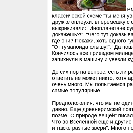
Вм
классической схеме "ты меня у
дружке оплеухи, вперемешку с 
выкрикивали: "Инопланетяне су
докажешь?!", "Чего тут доказыват
где они? Покажи, хоть одного гу
"От гуманоида слышу!", "Да пошел
Кончилось все приездом милице
запихнули в машину и увезли ку
До сих пор на вопрос, есть ли р
ответить не может никто, хотя а
очень много. Мы попытаемся ра
самые популярные.
Предположения, что мы не один
давно. Еще древнеримский поэт
поэме "О природе вещей" писал:
Что во Вселенной еще и другие
и также разные звери". Много по