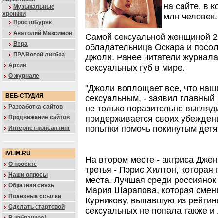
на сайте, в 
Музыкальные
хроники
млн человек.
ПростоБуряк
Анатолий Максимов
Самой сексуальной женщиной 20
Вера
обладательница Оскара и посо
ПРАВовой ликбез
Джоли. Ранее читатели журнала
Архив
сексуальных губ в мире.
О журнале
"Джоли воплощает все, что наш
ВЕБ-СТУДИЯ
сексуальным, - заявил главный 
Разработка сайтов
не только поразительно выгляди
придерживается своих убеждени
Продвижение сайтов
попытки помочь покинутым детям
Интернет-консалтинг
IVLIM.RU
На втором месте - актриса Дже
О проекте
третья - Пэрис Хилтон, которая
Наши опросы
места. Лучшая среди россиянок 
Обратная связь
Мария Шарапова, которая смен
Полезные ссылки
Курникову, выпавшую из рейтин
Сделать стартовой
сексуальных не попала также и
В избранное!