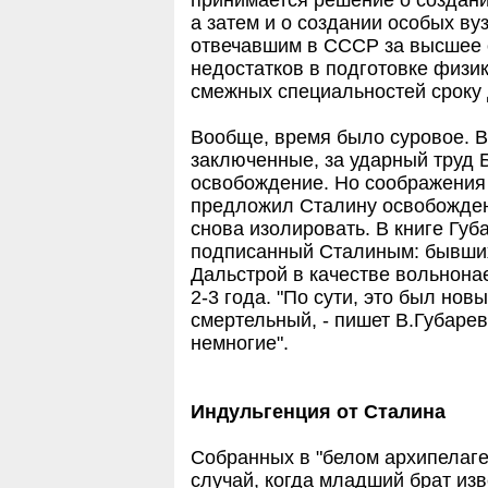
принимается решение о создани
а затем и о создании особых ву
отвечавшим в СССР за высшее 
недостатков в подготовке физи
смежных специальностей сроку 
Вообще, время было суровое. В
заключенные, за ударный труд
освобождение. Но соображения 
предложил Сталину освобожден
снова изолировать. В книге Губ
подписанный Сталиным: бывших
Дальстрой в качестве вольнона
2-3 года. "По сути, это был нов
смертельный, - пишет В.Губарев
немногие".
Индульгенция от Сталина
Собранных в "белом архипелаге"
случай, когда младший брат из