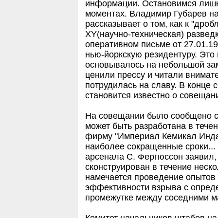
информации. Остановимся лишь
моментах. Владимир Губарев н
рассказывает о том, как к "дро
XY(научно-техническая) разведк
оперативном письме от 27.01.1
нью-йоркскую резидентуру. Это
основывалось на небольшой зам
ценили прессу и читали внимате
потрудилась на славу. В конце 
становится известно о совещани
На совещании было сообщено 
может быть разработана в течен
фирму "Империал Кемикал Индас
наиболее сокращенные сроки...
арсенала С. Фергюссон заявил,
сконструирован в течение неск
намечается проведение опытов
эффективности взрыва с опред
промежутке между соседними м