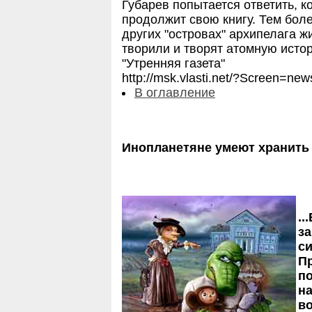
Губарев попытается ответить, к
продолжит свою книгу. Тем боле
других "островах" архипелага ж
творили и творят атомную исто
"Утренняя газета"
http://msk.vlasti.net/?Screen
В оглавление
Инопланетяне умеют хранить
..
за
с
П
п
на
во