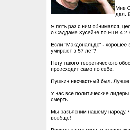
Мне С
дал. 
Я пять раз с ним обнимался, це
о Саддаме Хусейне по НТВ 4.2.
Если "Макдональдс" - хорошее 
умирают в 57 лет?
Нету такого теоретического обо
происходит само по себе.
Пушкин несчастный был. Лучше 
У нас все политические лидеры
смерть.
Мы разъясним нашему народу, чт
вообще!
Восстановите гимн, и страна ска