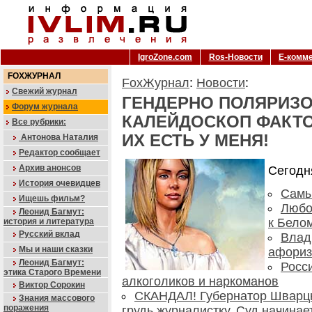
IgroZone.com
Ros-Новости
Е-комм
FOXЖУРНАЛ
FoxЖурнал
:
Новости
:
Свежий журнал
ГЕНДЕРНО ПОЛЯРИЗ
Форум журнала
КАЛЕЙДОСКОП ФАКТО
Все рубрики:
ИХ ЕСТЬ У МЕНЯ!
Антонова Наталия
Редактор сообщает
Архив анонсов
Сегодн
История очевидцев
Самы
Ищешь фильм?
Любо
Леонид Багмут:
к Бело
история и литература
Русский вклад
Влад
Мы и наши сказки
афоризм
Леонид Багмут:
Росс
этика Старого Времени
алкоголиков и наркоманов
Виктор Сорокин
CКАНДАЛ! Губернатор Шварцн
Знания массового
поражения
грудь журналистку. Суд начина