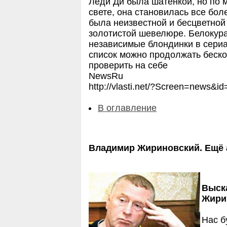
Леди Ди была шатенкой, но по м
свете, она становилась все бо
была неизвестной и бесцветной
золотистой шевелюре. Белокура
независимые блондинки в сериал
список можно продолжать беско
проверить на себе
NewsRu
http://vlasti.net/?Screen=news
В оглавление
Владимир Жириновский. Ещё а
Выск
Жири
Нас б