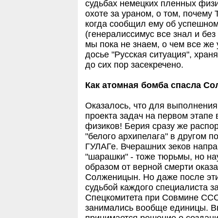
судьбах немецких пленных физи
охоте за ураном, о том, почему
когда сообщил ему об успешно
(генералиссимус все знал и без
мы пока не знаем, о чем все же
досье "Русская ситуация", хра
до сих пор засекречено.
Как атомная бомба спасла С
Оказалось, что для выполнения
проекта задач на первом этапе
физиков! Берия сразу же распо
"белого архипелага" в другом п
ГУЛАГе. Вчерашних зеков напр
"шарашки" - тоже тюрьмы, но н
образом от верной смерти оказа
Солженицын. Но даже после эти
судьбой каждого специалиста з
Спецкомитета при Совмине ССС
занимались вообще единицы. В