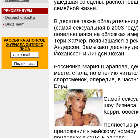
ушедшая со сцены, располневш
семейной жизни.
РЕКОМЕНДУЕМ
Doronchenko.Ru
В десятке также обладательниц
Bugz Team
(самая сексуальная в 2003 год
появлявшаяся на обложках амер
Тери Хатчер, появившаяся в ре
РАССЫЛКА АНОНСОВ
ЖУРНАЛА ХИТРОГО
Андерсон. Замыкают десятку де
ЛИСА
Йоханссон и Линдси Лохан.
Россиянка Мария Шарапова, де
месте, стала, по мнению читат
спортсменок, опередив, в част
Бирд.
Самой сексу
шоу-бизнеса,
Керри, обосн
Полностью ре
приложения к майскому номеру 
прилавках в США 5 апреля.