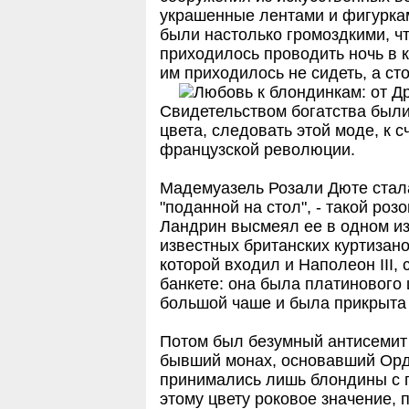
украшенные лентами и фигуркам
были настолько громоздкими, чт
приходилось проводить ночь в к
им приходилось не сидеть, а сто
Свидетельством богатства были
цвета, следовать этой моде, к 
французской революции.
Мадемуазель Розали Дюте стала
"поданной на стол", - такой ро
Ландрин высмеял ее в одном из
известных британских куртизано
которой входил и Наполеон III
банкете: она была платинового
большой чаше и была прикрыта
Потом был безумный антисемит
бывший монах, основавший Орд
принимались лишь блондины с 
этому цвету роковое значение,