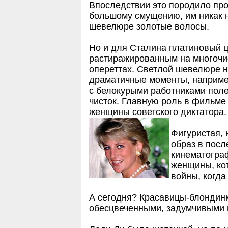
Впоследствии это породило про
большому смущению, им никак н
шевелюре золотые волосы.
Но и для Сталина платиновый ц
растиражированным на многочи
опереттах. Светлой шевелюре н
драматичные моменты, например
с белокурыми работниками полей
чисток. Главную роль в фильме
женщины советского диктатора.
Фигуристая, 
образ в посл
кинематогра
женщины, ко
войны, когда
А сегодня? Красавицы-блондинк
обесцвеченными, задумчивыми и