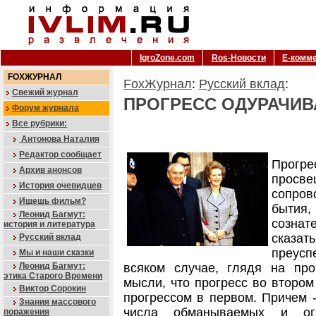
IgroZone.com
Ros-Новости
Е-комм
FOXЖУРНАЛ
FoxЖурнал
:
Русский вклад
:
Свежий журнал
ПРОГРЕСС ОДУРАЧИВ
Форум журнала
Все рубрики:
Антонова Наталия
Редактор сообщает
Прогр
Архив анонсов
прос
История очевидцев
сопро
Ищешь фильм?
бытия
Леонид Багмут:
сознат
история и литература
сказа
Русский вклад
преусп
Мы и наши сказки
Леонид Багмут:
всяком случае, глядя на пр
этика Старого Времени
мысли, что прогресс во втором
Виктор Сорокин
прогрессом в первом. Причем -
Знания массового
числа обманываемых и ог
поражения