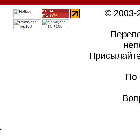
© 2003-
Перепе
неп
Присылайте
По
Воп
: