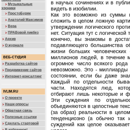
в научых сочинениях и в публ
Музыкальные
видеть в изобилии.
хроники
ПростоБуряк
Как это возможно из суммы 
Анатолий Максимов
сложить в целом ложную карти
Вера
утверждении логического проти
нет. Ситуация тут с логической 
ПРАВовой ликбез
конечно, вы знакомы в доста
Архив
подавляющего большинства о
О журнале
жизни больших человеческих 
миллионов людей, в течение м
ВЕБ-СТУДИЯ
огромное число всякого рода 
Разработка сайтов
невозможно. Это - миллиарды 
Продвижение сайтов
состоянии, если бы даже зна
Интернет-консалтинг
Каждый по отдельности быва
части. Находятся люд, кот
IVLIM.RU
отбирают лишь некоторые и фи
О проекте
Эти суждения по отдельно
Наши опросы
объединяются в целостные текс
Обратная связь
(за образ) реальности в цело
Полезные ссылки
тенденциозно (а обычно так и
Сделать стартовой
суждений как целое оказывае
В избранное!