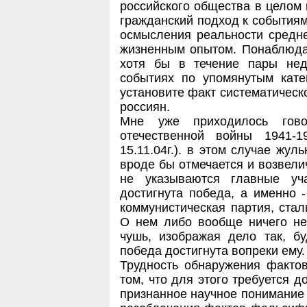
российского общества в целом 
гражданский подход к событиям
осмысления реальности средн
жизненным опытом. Понаблюда
хотя бы в течение пары не
событиях по упомянутым кате
установите факт систематичес
россиян.
Мне уже приходилось гово
отечественной войны 1941-1
15.11.04г.). в этом случае жул
вроде бы отмечается и возвелич
не указываются главные уч
достигнута победа, а именно -
коммунистическая партия, стал
О нем либо вообще ничего не 
чушь, изображая дело так, б
победа достигнута вопреки ему.
Трудность обнаружения факто
том, что для этого требуется д
признанное научное понимание 