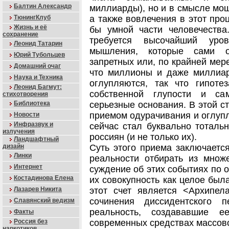
Балтин Александр
миллиарды), но и в смысле мощ
ТюнингКлуб
а также вовлечения в этот про
Жизнь и её
бы умной части человечества
сохранение
требуется высочайший уро
Леонид Татарин
мышления, которые сами о
Юрий Тубольцев
запретных или, по крайней мер
Домашний очаг
что миллионы и даже миллиа
Наука и Техника
оглупляются, так что гипоте
Леонид Багмут:
собственной глупости и са
стихотворения
Библиотека
серьезные основания. В этой с
приемом одурачивания и оглуп
Новости
Инфразвук и
сейчас стал буквально тоталь
излучения
россиян (и не только их).
Ландшафтный
дизайн
Суть этого приема заключаетс
Линки
реальности отбирать из множ
Интернет
суждение об этих событиях по 
Костадинова Елена
их совокупность как целое был
Лазарев Никита
этот счет является <Архипе
сочинения диссидентского п
Славянский ведизм
реальность, создававшие 
Факты
Россия без
современных средствах массово
наркотиков