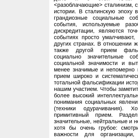
<разоблачающие> сталинизм, 
истории. В сталинскую эпоху 
грандиозные социальные со
события, используемые раз
дискредитации, являются то
событиях просто умалчивают, 
других странах. В отношении ж
также другой прием фальс
социально значительные с
социальной значимости и вы
менее значимые и непомерно п
прием широко и систематичес
тотальной фальсификации истор
нашим участием. Чтобы заметит
более высокий интеллектуаль
понимания социальных явлени
(техники одурачивания). 
примитивный прием. Разде
значительные, нейтральные и н
хотя бы очень грубое: смотр
важности для организации,