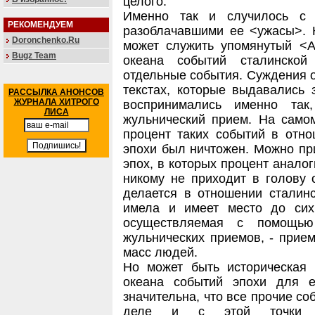
целого.
Именно так и случилось с 
РЕКОМЕНДУЕМ
разоблачавшими ее <ужасы>. К
Doronchenko.Ru
может служить упомянутый <
Bugz Team
океана событий сталинской
отдельные события. Суждения о
текстах, которые выдавались 
РАССЫЛКА АНОНСОВ
ЖУРНАЛА ХИТРОГО
воспринимались именно та
ЛИСА
жульнический прием. На самом
процент таких событий в отн
эпохи был ничтожен. Можно пр
эпох, в которых процент анало
никому не приходит в голову о
делается в отношении сталин
имела и имеет место до си
осуществляемая с помощью
жульнических приемов, - прие
масс людей.
Но может быть историческая 
океана событий эпохи для е
значительна, что все прочие с
деле и с этой точки зр